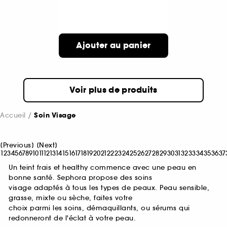
Ajouter au panier
Voir plus de produits
Accueil
Soin Visage
[
Previous
]
[
Next
]
1
2
3
4
5
6
7
8
9
10
11
12
13
14
15
16
17
18
19
20
21
22
23
24
25
26
27
28
29
30
31
32
33
34
35
36
37
Un teint frais et healthy commence avec une peau en
bonne santé. Sephora propose des soins
visage adaptés à tous les types de peaux. Peau sensible,
grasse, mixte ou sèche, faites votre
choix parmi les soins, démaquillants, ou sérums qui
redonneront de l'éclat à votre peau.