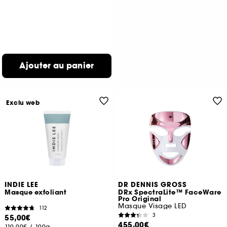
Ajouter au panier
Exclu web
INDIE LEE
DR DENNIS GROSS
Masque exfoliant
DRx SpectraLite™ FaceWare
Pro Original
Masque Visage LED
112
3
55,00€
455,00€
110,00€
/
100g