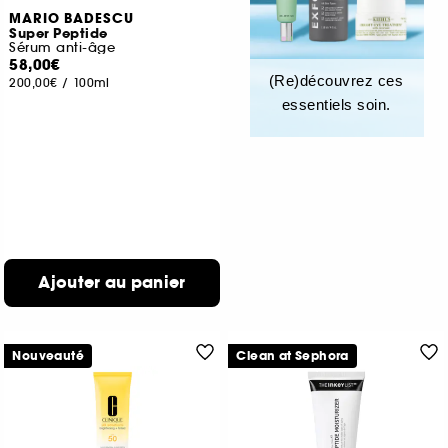
MARIO BADESCU
Super Peptide
Sérum anti-âge
58,00€
(Re)découvrez ces
200,00€
/
100ml
essentiels soin.
Ajouter au panier
Nouveauté
Clean at Sephora