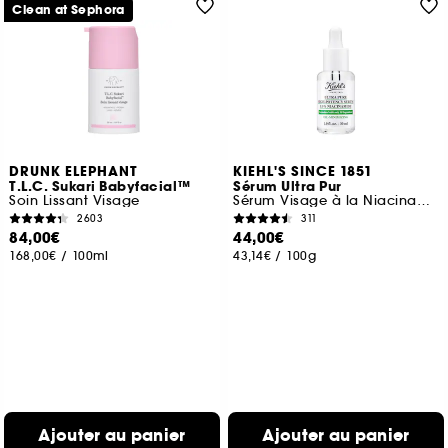
Clean at Sephora
DRUNK ELEPHANT
KIEHL'S SINCE 1851
T.L.C. Sukari Babyfacial™
Sérum Ultra Pur
Soin Lissant Visage
Sérum Visage à la Niacinamide
2603
311
84,00€
44,00€
168,00€
/
100ml
43,14€
/
100g
Ajouter au panier
Ajouter au panier