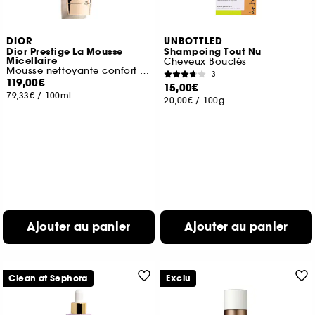
DIOR
UNBOTTLED
Dior Prestige La Mousse
Shampoing Tout Nu
Micellaire
Cheveux Bouclés
Mousse nettoyante confort d'exception
3
119,00€
15,00€
79,33€
/
100ml
20,00€
/
100g
Ajouter au panier
Ajouter au panier
Clean at Sephora
Exclu