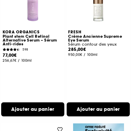
KORA ORGANICS
FRESH
Plant stem Cell Retinol
Crème Ancienne Supreme
Alternative Serum – Sérum
Eye Serum
Anti-rides
Sérum contour des yeux
285,00€
598
77,00€
950,00€
/
100ml
256,67€
/
100ml
Ajouter au panier
Ajouter au panier