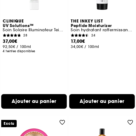
CLINIQUE
THE INKEY LIST
UV Solutions™
Peptide Moisturizer
Soin Solaire Illuminateur Teinté​ SPF 50
Soin hydratant raffermissant aux peptides
28
24
37,00€
17,00€
92,50€
/
100ml
34,00€
/
100ml
4 teintes disponibles
Ajouter au panier
Ajouter au panier
Exclu