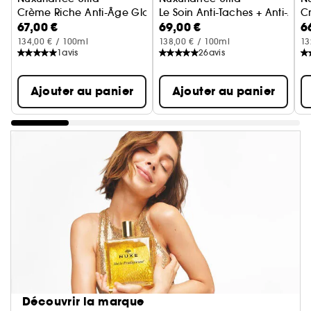
Crème Riche Anti-Âge Global
Le Soin Anti-Taches + Anti-Âge
C
67,00 €
69,00 €
6
134,00 € / 100ml
138,00 € / 100ml
13
1
avis
26
avis
Ajouter au panier
Ajouter au panier
Découvrir la marque