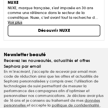
NUXE
NUXE, marque française, s’est imposée en 30 ans
comme une référence dans le secteur de la
cosmétique. Nuxe, c’est avant tout la recherche de
l’excellence, l’écoute des sens alliée à la force de la
Voir plus
nature et l’efficacité de la science...
Découvrir NUXE
Newsletter beauté
Recevez les nouveautés, actualités et offres
Sephora par email
En m’inscrivant, j’accepte de recevoir par email mon
code de réduction ainsi que les offres et actualités de
Sephora personnalisées y compris avec l’utilisation de
technologies de suivi permettant de mesurer la
performance des campagnes afin d'optimiser et
personnaliser nos communications. Je déclare avoir plus
de 16 ans et je consens au traitement de mes
données
personnelles
et accepte la
politique de confidentialité
.