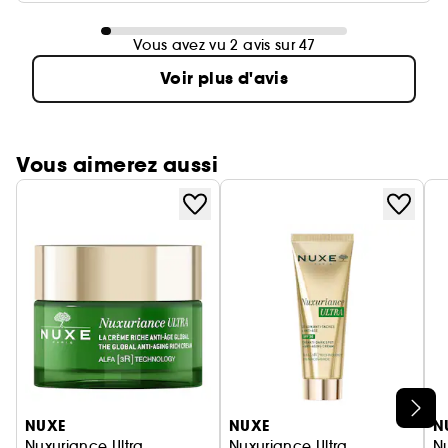
Vous avez vu 2 avis sur 47
Voir plus d'avis
Vous aimerez aussi
Ignorer le carrousel produits
NUXE
NUXE
N
Nuxuriance Ultra
Nuxuriance Ultra
Nu