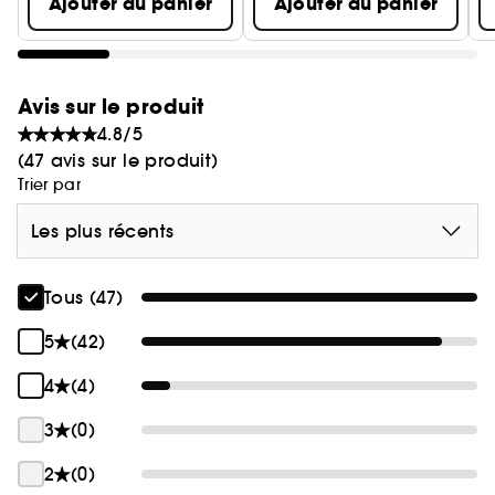
Ajouter au panier
Ajouter au panier
**Test d'usage – 21 volontaires. % de satisfaction.
Avis sur le produit
4.8/5
(47 avis sur le produit)
Trier par
Les plus récents
Tous (47)
5
(42)
4
(4)
3
(0)
2
(0)