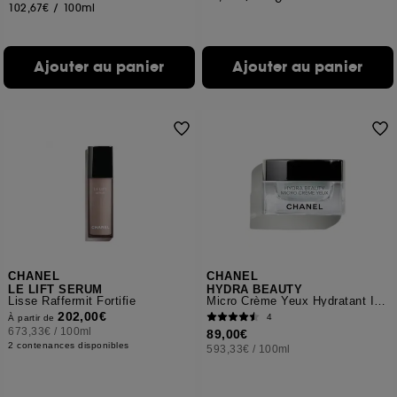
102,67€
/
100ml
Ajouter au panier
Ajouter au panier
CHANEL
CHANEL
LE LIFT SERUM
HYDRA BEAUTY
Lisse Raffermit Fortifie
Micro Crème Yeux Hydratant Illuminateur
202,00€
4
À partir de
673,33€
/
100ml
89,00€
2 contenances disponibles
593,33€
/
100ml