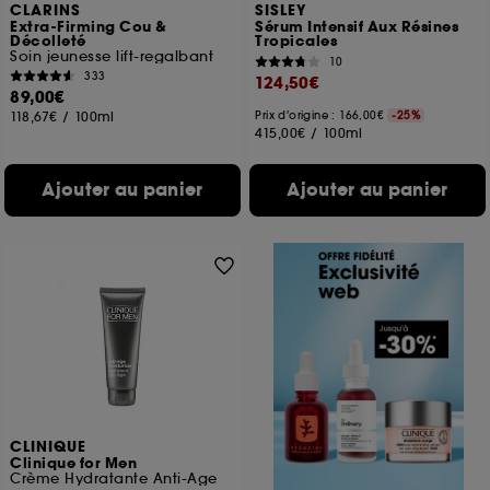
CLARINS
SISLEY
Extra-Firming Cou &
Sérum Intensif Aux Résines
Décolleté
Tropicales
Soin jeunesse lift-regalbant
10
333
124,50€
89,00€
118,67€
/
100ml
Prix d'origine : 166,00€
-25%
415,00€
/
100ml
Ajouter au panier
Ajouter au panier
CLINIQUE
Clinique for Men
Crème Hydratante Anti-Age