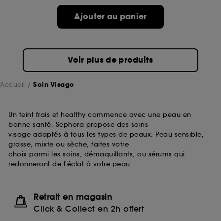
passe.
Ajouter au panier
A l'exception des cookies techniques, le dépôt et la
lecture de ces traceurs requiert votre accord. Vous
pouvez personnaliser vos choix concernant le dépôt
Voir plus de produits
de ces cookies grâce au bouton "personnaliser mes
choix" ci-dessous ou décider de "tout accepter".
Sephora pourra associer les informations de
Accueil
Soin Visage
navigation collectées par ces Cookies, pour les
finalités acceptées, avec les données personnelles
collectées ou générées lors de votre activité en ligne
Un teint frais et healthy commence avec une peau en
ou en magasin. Pour refuser tous les cookies, cliques
bonne santé. Sephora propose des soins
sur "continuer sans accepter". Voous pouvez à tout
visage adaptés à tous les types de peaux. Peau sensible,
moment choisir de retirer votrte consentement. Si vous
grasse, mixte ou sèche, faites votre
souhaitez obtenir plus d'information sur les cookies
choix parmi les soins, démaquillants, ou sérums qui
utilisés,
cliquez
ici
.
redonneront de l'éclat à votre peau.
Retrait en magasin
Click & Collect en 2h offert