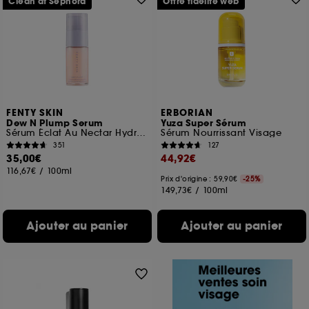
Clean at Sephora
Offre fidélité web
FENTY SKIN
ERBORIAN
Dew N Plump Serum
Yuza Super Sérum
Sérum Éclat Au Nectar Hydratant
Sérum Nourrissant Visage
351
127
35,00€
44,92€
116,67€
/
100ml
Prix d'origine : 59,90€
-25%
149,73€
/
100ml
Ajouter au panier
Ajouter au panier