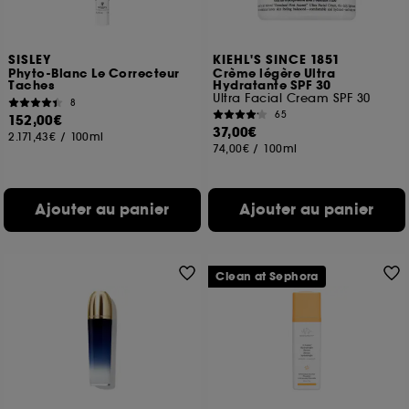
SISLEY
KIEHL'S SINCE 1851
Phyto-Blanc Le Correcteur
Crème légère Ultra
Taches
Hydratante SPF 30
Ultra Facial Cream SPF 30
8
65
152,00€
37,00€
2.171,43€
/
100ml
74,00€
/
100ml
Ajouter au panier
Ajouter au panier
Clean at Sephora