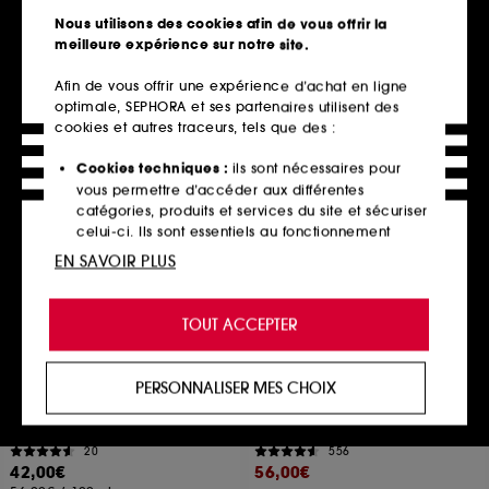
23
3
Nous utilisons des cookies afin de vous offrir la
148,00€
72,00€
meilleure expérience sur notre site.
296,00€
/
100ml
180,00€
/
100g
Afin de vous offrir une expérience d’achat en ligne
optimale, SEPHORA et ses partenaires utilisent des
cookies et autres traceurs, tels que des :
Ajouter au panier
Ajouter au panier
Cookies techniques :
ils sont nécessaires pour
vous permettre d’accéder aux différentes
catégories, produits et services du site et sécuriser
Exclu
Offre fidélité web
celui-ci. Ils sont essentiels au fonctionnement
technique du site et ne peuvent être désactivés.
EN SAVOIR PLUS
Cookies de personnalisation :
ils nous permettent
de vous offrir une expérience enrichie et
TOUT ACCEPTER
personnalisée en vous recommandant des
produits, des services et des contenus qui
répondent au mieux à vos préférences, et de vous
PERSONNALISER MES CHOIX
proposer des offres promotionnelles adaptées à
CHARLOTTE TILBURY
SHISEIDO
Magic Hydrator Mist
Essential Energy
votre profil.
Brume fixatrice hydratante
Crème Activatrice d'Hydratation
20
556
Cookies réseaux sociaux et publicité :
ils sont
42,00€
56,00€
utilisés pour vous présenter du contenu susceptible