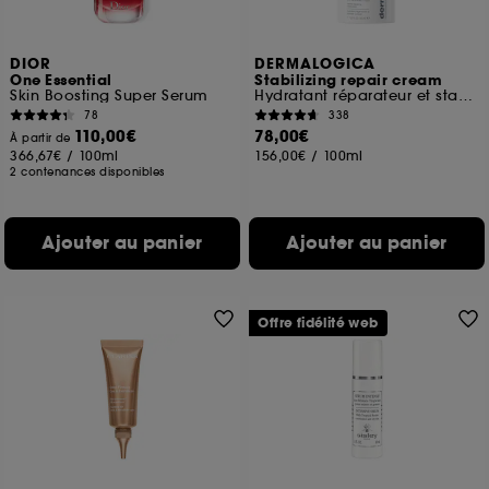
DIOR
DERMALOGICA
One Essential
Stabilizing repair cream
Skin Boosting Super Serum
Hydratant réparateur et stabilisant anti-rougeurs
78
338
110,00€
78,00€
À partir de
366,67€
/
100ml
156,00€
/
100ml
2 contenances disponibles
Ajouter au panier
Ajouter au panier
Offre fidélité web