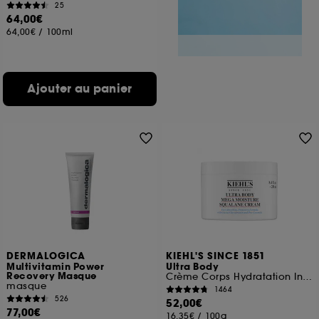
25
64,00€
64,00€
/
100ml
Ajouter au panier
DERMALOGICA
KIEHL'S SINCE 1851
Multivitamin Power
Ultra Body
Recovery Masque
Crème Corps Hydratation Intense au Squalane
masque
1464
526
52,00€
77,00€
16,35€
/
100g