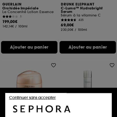
GUERLAIN
DRUNK ELEPHANT
Orchidée Impériale
C-Luma™ Hydrabright
Serum
Le Concentré Lotion Essence
Sérum à la vitamine C
1
425
199,00€
69,00€
142,14€
/
100ml
230,00€
/
100ml
Ajouter au panier
Ajouter au panier
Continuer sans accepter
SHISEIDO
111SKIN
Benefiance
Exfoliating Enzyme Cleanser
Soin de Nuit Intensif Anti-Rides
Nettoyant Exfoliant Enzymatique