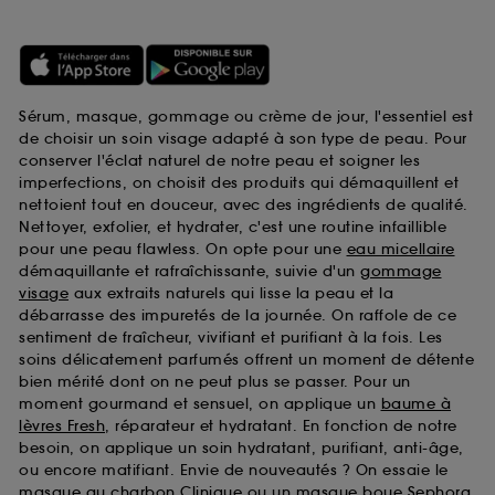
Sérum, masque, gommage ou crème de jour, l'essentiel est
de choisir un soin visage adapté à son type de peau. Pour
conserver l'éclat naturel de notre peau et soigner les
imperfections, on choisit des produits qui démaquillent et
nettoient tout en douceur, avec des ingrédients de qualité.
Nettoyer, exfolier, et hydrater, c'est une routine infaillible
pour une peau flawless. On opte pour une
eau micellaire
démaquillante et rafraîchissante, suivie d'un
gommage
visage
aux extraits naturels qui lisse la peau et la
débarrasse des impuretés de la journée. On raffole de ce
sentiment de fraîcheur, vivifiant et purifiant à la fois. Les
soins délicatement parfumés offrent un moment de détente
bien mérité dont on ne peut plus se passer. Pour un
moment gourmand et sensuel, on applique un
baume à
lèvres Fresh
, réparateur et hydratant. En fonction de notre
besoin, on applique un soin hydratant, purifiant, anti-âge,
ou encore matifiant. Envie de nouveautés ? On essaie le
masque au charbon Clinique
ou un
masque boue Sephora