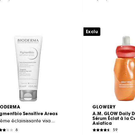
Exclu
IODERMA
GLOWERY
gmentbio Sensitive Areas
A.M. GLOW Daily D
Sérum Éclat à la C
Crème éclairsissante visage et corps
Asiatica
6
59