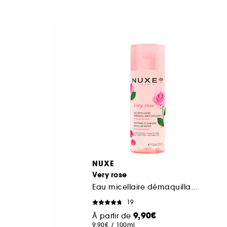
NUXE
Very rose
Eau micellaire démaquillante apaisante
19
9,90€
À partir de
9,90€
/
100ml