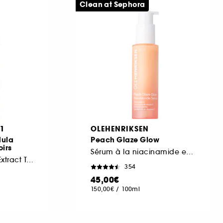
Clean at Sephora
51
OLEHENRIKSEN
dula
Peach Glaze Glow
oirs
Sérum à la niacinamide et à la vitamine C
Calendula Herbal Extract Toner
354
45,00€
150,00€
/
100ml