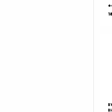
KORA ORGANICS (4)
KOSAS (3)
1
LA MER (54)
LANCASTER (28)
LANCÔME (62)
LANEIGE (31)
LANOLIPS (17)
LA PRAIRIE (51)
LEONOR GREYL (2)
LIGHTINDERM (15)
LIVING PROOF (1)
M.A.C (12)
MAKEUP BY MARIO (2)
MAKE UP ERASER (1)
B
MARIO BADESCU (26)
B