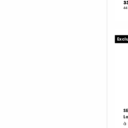
3
HERMÈS (2)
44
HISMILE (6)
HUGO BOSS (2)
ILIA (6)
INDIE LEE (1)
Excl
INNISFREE (18)
INSTITUT ESTHEDERM (26)
INVISIBOBBLE (4)
ISLE OF PARADISE (10)
JACADI (3)
JEAN PAUL GAULTIER (1)
JO MALONE LONDON (1)
KÉRASTASE (3)
S
KIEHL'S SINCE 1851 (56)
Lo
KLORANE (9)
à 