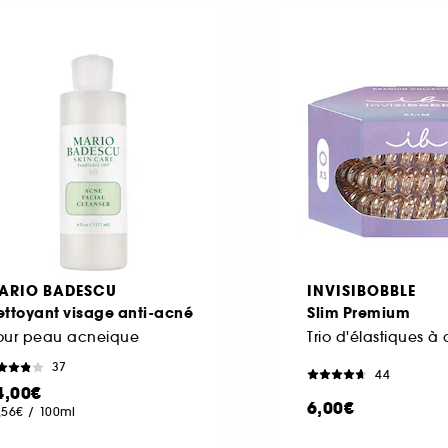
ARIO BADESCU
INVISIBOBBLE
ettoyant visage anti-acné
Slim Premium
our peau acneique
Trio d'élastiques à
37
44
4,00€
6,00€
,56€
/
100ml