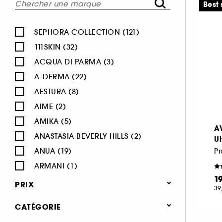
Best 
SEPHORA COLLECTION (121)
111SKIN (32)
ACQUA DI PARMA (3)
A-DERMA (22)
AESTURA (8)
AIME (2)
AMIKA (5)
A
ANASTASIA BEVERLY HILLS (2)
Ul
ANUA (19)
Pr
ARMANI (1)
1
AUGUSTINUS BADER (26)
PRIX
39
AVENE (47)
CATÉGORIE
BALI BODY (5)