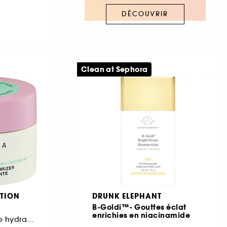
DÉCOUVRIR
Clean at Sephora
TION
DRUNK ELEPHANT
B-Goldi™- Gouttes éclat
enrichies en niacinamide
Acide hyaluronique hydratant et Centella asiatica apaisante