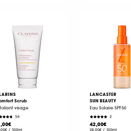
LARINS
LANCASTER
omfort Scrub
SUN BEAUTY
foliant visage
Eau Solaire SPF50
56
2
1,00€
42,00€
,00€
/
100ml
28,00€
/
100ml