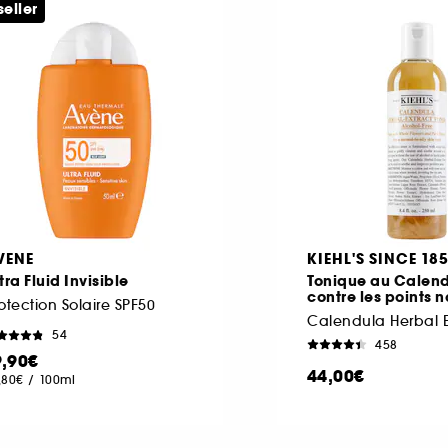
seller
VENE
KIEHL'S SINCE 18
tra Fluid Invisible
Tonique au Calen
contre les points n
otection Solaire SPF50
54
458
9,90€
44,00€
,80€
/
100ml