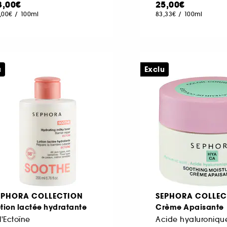
3,00€
25,00€
,00€
/
100ml
83,33€
/
100ml
u
Exclu
EPHORA COLLECTION
SEPHORA COLLEC
tion lactée hydratante
Crème Apaisante
l'Ectoïne