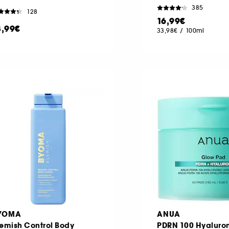
385
128
16,99€
8,99€
33,98€
/
100ml
YOMA
ANUA
lemish Control Body
PDRN 100 Hyaluron