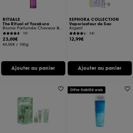
RITUALS
SEPHORA COLLECTION
The Ritual of Yozakura
Vaporisateur de Sac
Brume Parfumée Cheveux & Corps
Argent
101
341
23,00€
12,99€
46,00€
/
100g
Ajouter au panier
Ajouter au panier
Offre fidélité web