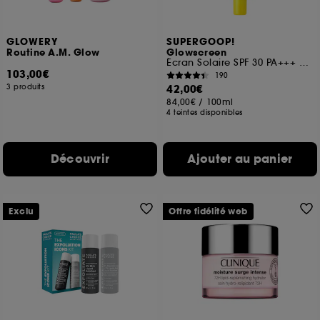
GLOWERY
SUPERGOOP!
Routine A.M. Glow
Glowscreen
Écran Solaire SPF 30 PA+++ avec Acide Hyaluronique + Niacinamide
103,00€
190
3 produits
42,00€
84,00€
/
100ml
4 teintes disponibles
Découvrir
Ajouter au panier
Exclu
Offre fidélité web