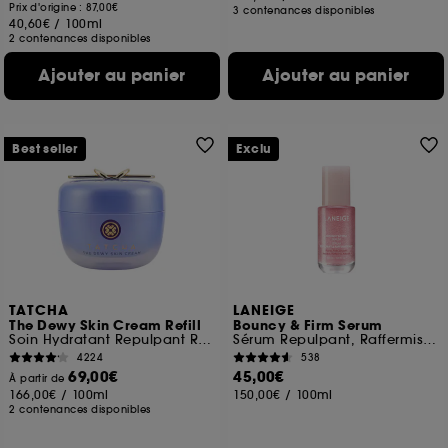
Prix d'origine : 87,00€
3 contenances disponibles
40,60€
/
100ml
2 contenances disponibles
Ajouter au panier
Ajouter au panier
Best seller
Exclu
TATCHA
LANEIGE
The Dewy Skin Cream Refill
Bouncy & Firm Serum
Soin Hydratant Repulpant Riche
Sérum Repulpant, Raffermissant et Lissant
4224
538
69,00€
45,00€
À partir de
166,00€
/
100ml
150,00€
/
100ml
2 contenances disponibles