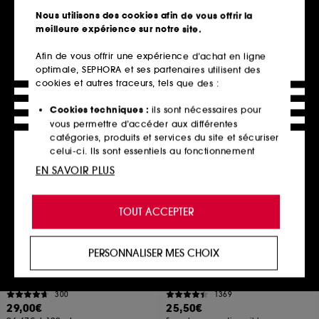
Crème Contour des Yeux
2125
Nous utilisons des cookies afin de vous offrir la
250
77,00€
meilleure expérience sur notre site.
39,00€
513,33€
/
100ml
156,00€
/
100ml
Afin de vous offrir une expérience d’achat en ligne
optimale, SEPHORA et ses partenaires utilisent des
cookies et autres traceurs, tels que des :
Ajouter au panier
Ajouter au panier
Cookies techniques :
ils sont nécessaires pour
vous permettre d’accéder aux différentes
catégories, produits et services du site et sécuriser
Clean at Sephora
celui-ci. Ils sont essentiels au fonctionnement
technique du site et ne peuvent être désactivés.
EN SAVOIR PLUS
Cookies de personnalisation :
ils nous permettent
de vous offrir une expérience enrichie et
TOUT ACCEPTER
personnalisée en vous recommandant des
produits, des services et des contenus qui
répondent au mieux à vos préférences, et de vous
PERSONNALISER MES CHOIX
proposer des offres promotionnelles adaptées à
YEPODA
ERBORIAN
The Glow Hero
Super BB Au Ginseng
votre profil.
Sérum-huile hybride au bakuchiol
Soin Couvrant Anti-Imperfections Format Voyage
300
1369
Cookies réseaux sociaux et publicité :
ils sont
29,00€
25,50€
utilisés pour vous présenter du contenu susceptible