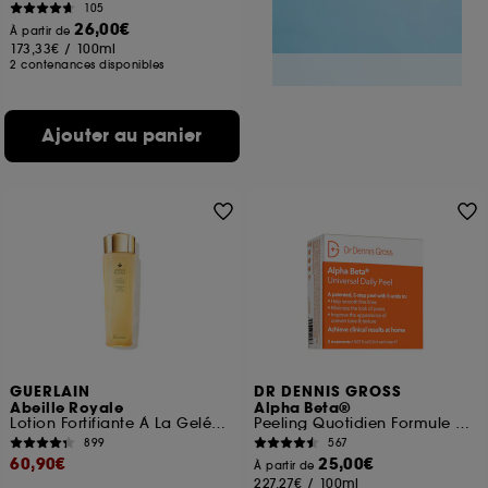
105
26,00€
À partir de
173,33€
/
100ml
2 contenances disponibles
Ajouter au panier
GUERLAIN
DR DENNIS GROSS
Abeille Royale
Alpha Beta®
Lotion Fortifiante À La Gelée Royale
Peeling Quotidien Formule Universelle
899
567
60,90€
25,00€
À partir de
227,27€
/
100ml