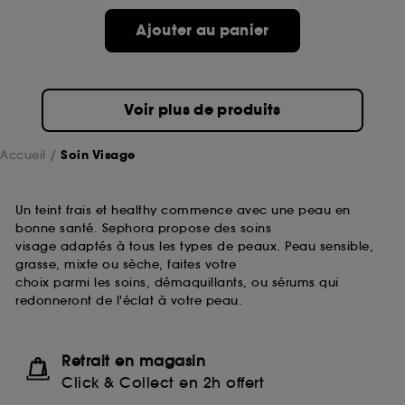
passe.
Ajouter au panier
A l'exception des cookies techniques, le dépôt et la
lecture de ces traceurs requiert votre accord. Vous
pouvez personnaliser vos choix concernant le dépôt
Voir plus de produits
de ces cookies grâce au bouton "personnaliser mes
choix" ci-dessous ou décider de "tout accepter".
Sephora pourra associer les informations de
Accueil
Soin Visage
navigation collectées par ces Cookies, pour les
finalités acceptées, avec les données personnelles
collectées ou générées lors de votre activité en ligne
Un teint frais et healthy commence avec une peau en
ou en magasin. Pour refuser tous les cookies, cliques
bonne santé. Sephora propose des soins
sur "continuer sans accepter". Voous pouvez à tout
visage adaptés à tous les types de peaux. Peau sensible,
moment choisir de retirer votrte consentement. Si vous
grasse, mixte ou sèche, faites votre
souhaitez obtenir plus d'information sur les cookies
choix parmi les soins, démaquillants, ou sérums qui
utilisés,
cliquez
ici
.
redonneront de l'éclat à votre peau.
Retrait en magasin
Click & Collect en 2h offert