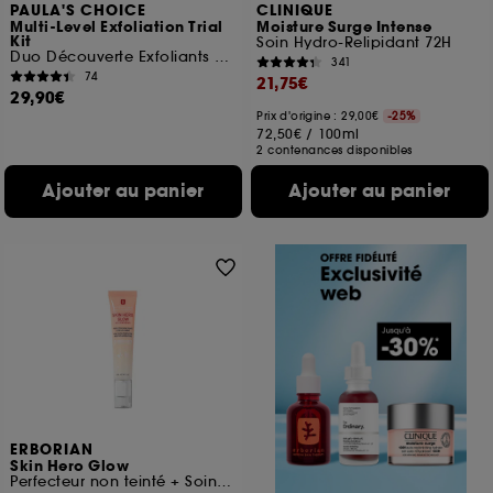
PAULA'S CHOICE
CLINIQUE
Multi-Level Exfoliation Trial
Moisture Surge Intense
Kit
Soin Hydro-Relipidant 72H
Duo Découverte Exfoliants AHA + BHA
341
74
21,75€
29,90€
Prix d'origine : 29,00€
-25%
72,50€
/
100ml
2 contenances disponibles
Ajouter au panier
Ajouter au panier
ERBORIAN
Skin Hero Glow
Perfecteur non teinté + Soin booster d'éclat 7 jours**