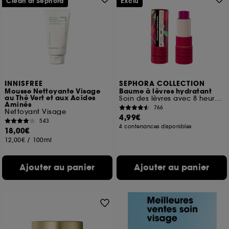
Clean at Sephora
Exclu
INNISFREE
SEPHORA COLLECTION
Mousse Nettoyante Visage
Baume à lèvres hydratant
au Thé Vert et aux Acides
Soin des lèvres avec 8 heures d'hydratation
Aminés
766
Nettoyant Visage
4,99€
543
4 contenances disponibles
18,00€
12,00€
/
100ml
Ajouter au panier
Ajouter au panier