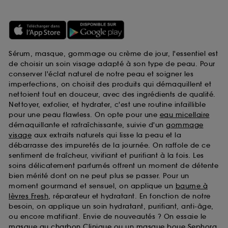
Sérum, masque, gommage ou crème de jour, l'essentiel est
de choisir un soin visage adapté à son type de peau. Pour
conserver l'éclat naturel de notre peau et soigner les
imperfections, on choisit des produits qui démaquillent et
nettoient tout en douceur, avec des ingrédients de qualité.
Nettoyer, exfolier, et hydrater, c'est une routine infaillible
pour une peau flawless. On opte pour une
eau micellaire
démaquillante et rafraîchissante, suivie d'un
gommage
visage
aux extraits naturels qui lisse la peau et la
débarrasse des impuretés de la journée. On raffole de ce
sentiment de fraîcheur, vivifiant et purifiant à la fois. Les
soins délicatement parfumés offrent un moment de détente
bien mérité dont on ne peut plus se passer. Pour un
moment gourmand et sensuel, on applique un
baume à
lèvres Fresh
, réparateur et hydratant. En fonction de notre
besoin, on applique un soin hydratant, purifiant, anti-âge,
ou encore matifiant. Envie de nouveautés ? On essaie le
masque au charbon Clinique
ou un
masque boue Sephora