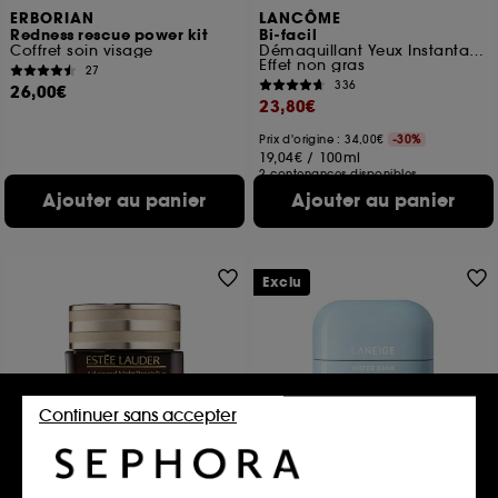
ERBORIAN
LANCÔME
Redness rescue power kit
Bi-facil
Coffret soin visage
Démaquillant Yeux Instantané
Effet non gras
27
336
26,00€
23,80€
Prix d'origine : 34,00€
-30%
19,04€
/
100ml
2 contenances disponibles
Ajouter au panier
Ajouter au panier
Exclu
Continuer sans accepter
ESTÉE LAUDER
LANEIGE
Advanced Night Repair
Water Bank Hyaluronique
Bleu
Gel-crème contour yeux multi-réparation synchronisée