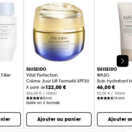
SHISEIDO
SHISEIDO
Filler
Vital Perfection
WASO
Crème Jour Lift Fermeté SPF30
Soin hydratant t
122,00 €
46,00 €
dratants
À partir de
306,00 € / 100ml
92,00 € / 100ml
8
avis
16
avis
Existe en 2 formats
nier
Ajouter au panier
Ajouter a