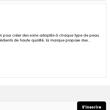
tion pour créer des soins adaptés à chaque type de peau.
édients de haute qualité, la marque propose des
. Shiseido transforme chaque application en un véritable
S'inscrire