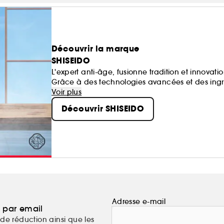
Découvrir la marque
SHISEIDO
L'expert anti-âge, fusionne tradition et innova
Grâce à des technologies avancées et des ingr
formulations qui allient science et sensorialité
Voir plus
moment de bien-être.
Découvrir SHISEIDO
Adresse e-mail
a par email
de réduction ainsi que les