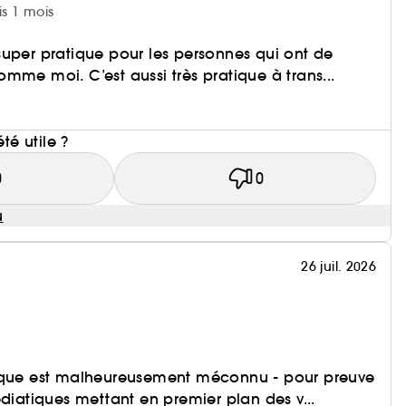
is 1 mois
uper pratique pour les personnes qui ont de
mme moi. C’est aussi très pratique à trans...
i
été utile ?
0
0
u
26 juil. 2026
ique est malheureusement méconnu - pour preuve
édiatiques mettant en premier plan des v...