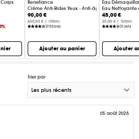
t Corps
Benefiance
Eau Démaquillan
Crème Anti-Rides Yeux - Anti-âge
Eau Nettoyante 
90,00 €
45,00 €
600,00 € / 100ml
25,00 € / 100ml
30%
3192
avis
31
avis
nier
Ajouter au panier
Ajouter a
Trier par
Les plus récents
05 août 2026