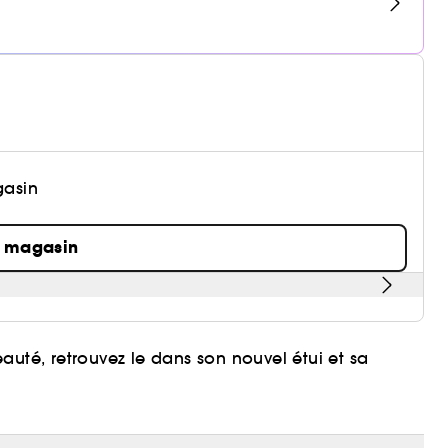
gasin
n magasin
beauté, retrouvez le dans son nouvel étui et sa
 efficace absorbant le sébum, élimine la brillance