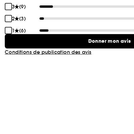
3
(9)
2
(3)
1
(6)
Donner mon avis
Conditions de publication des avis