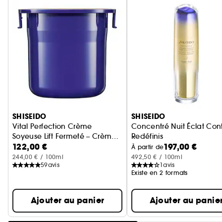
Ignorer le carrousel produits
SHISEIDO
SHISEIDO
Vital Perfection Crème
Concentré Nuit Éclat Con
Soyeuse Lift Fermeté – Crème
Redéfinis
122,00 €
197,00 €
anti-âge Recharge
Sérum
À partir de
244,00 € / 100ml
492,50 € / 100ml
59
avis
1
avis
Existe en 2 formats
Ajouter au panier
Ajouter au panie