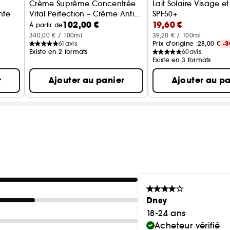
Crème Suprême Concentrée
Lait Solaire Visage e
nte
Vital Perfection – Crème Anti-
SPF50+
102,00 €
19,60 €
âge
Lait solaire
À partir de
340,00 € / 100ml
39,20 € / 100ml
61
avis
Prix d'origine :
28,00 €
-
Existe en 2 formats
60
avis
Existe en 3 formats
r
Ajouter au panier
Ajouter au pa
Dnsy
18-24 ans
Acheteur vérifié