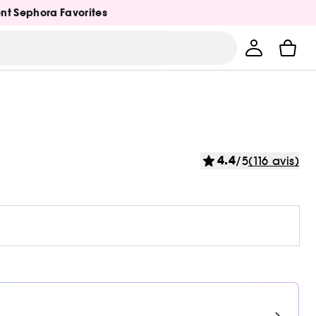
ent Sephora Favorites
4.4
/5
(116 avis)