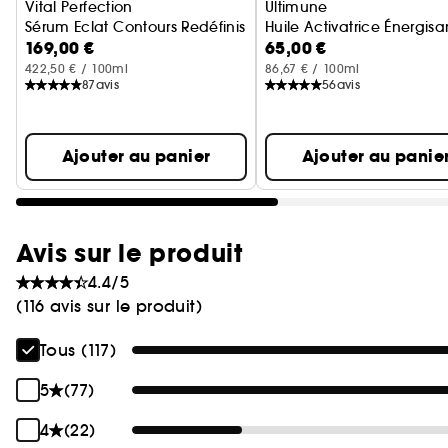
Vital Perfection
Ultimune
Sérum Eclat Contours Redéfinis
Huile Activatrice Énergisa
169,00 €
65,00 €
422,50 € / 100ml
86,67 € / 100ml
87
avis
56
avis
Ajouter au panier
Ajouter au panie
Avis sur le produit
4.4/5
(116 avis sur le produit)
Tous (117)
5
(77)
4
(22)