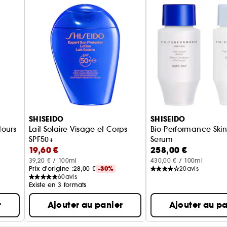
SHISEIDO
SHISEIDO
tours
Lait Solaire Visage et Corps
Bio-Performance Skin 
SPF50+
Serum
19,60 €
258,00 €
Lait solaire
Recharge Sérums Hy
39,20 € / 100ml
430,00 € / 100ml
Prix d'origine :
28,00 €
-30%
20
avis
60
avis
Existe en 3 formats
r
Ajouter au panier
Ajouter au pa