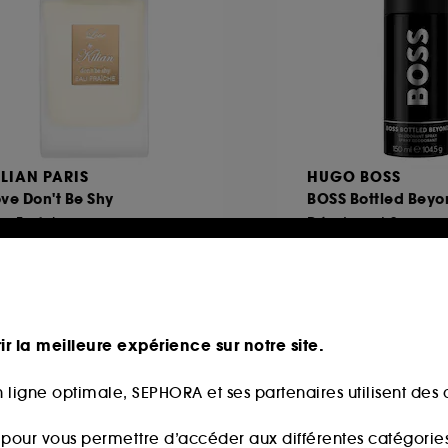
ILIAN PARIS
HUGO BOSS
ve Don't Be Shy
BOSS Bottled Beyo
u Fraîche
Déodorant Spray
221
2
249,00€
47,00€
partir de
8,00€
/
100ml
31,33€
/
100ml
ir la meilleure expérience sur notre site.
 ligne optimale, SEPHORA et ses partenaires utilisent des c
s pour vous permettre d’accéder aux différentes catégories, 