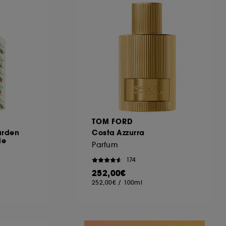
ous pouvez personnaliser vos choix concernant
cepter". Sephora pourra associer les
 personnelles collectées ou générées lors
ccepter". Voous pouvez à tout moment choisir
uez
ici
.
TOM FORD
arden
Costa Azzurra
de
Parfum
174
252,00€
252,00€
/
100ml