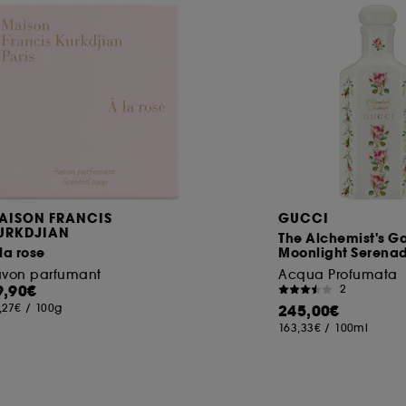
ôt et la lecture de ces traceurs requiert votre accord. V
rsonnaliser mes choix" ci-dessous ou décider de "tout ac
s Cookies, pour les finalités acceptées, avec les données
ur refuser tous les cookies, cliques sur "continuer sans a
tez obtenir plus d'information sur les cookies utilisés,
cliq
AISON FRANCIS
GUCCI
URKDJIAN
The Alchemist's G
la rose
Moonlight Serena
avon parfumant
Acqua Profumata
9,90€
2
,27€
/
100g
245,00€
163,33€
/
100ml