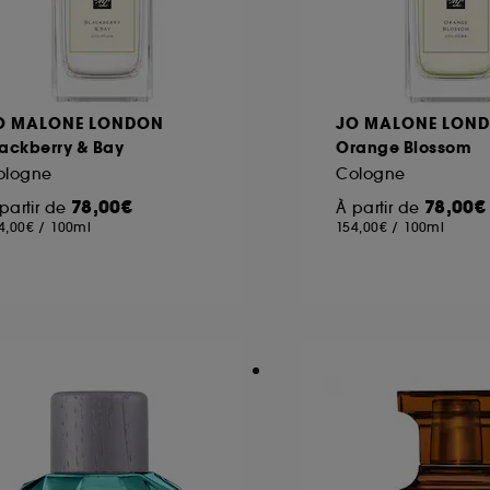
O MALONE LONDON
JO MALONE LON
lackberry & Bay
Orange Blossom
ologne
Cologne
78,00€
78,00€
partir de
À partir de
4,00€
/
100ml
154,00€
/
100ml