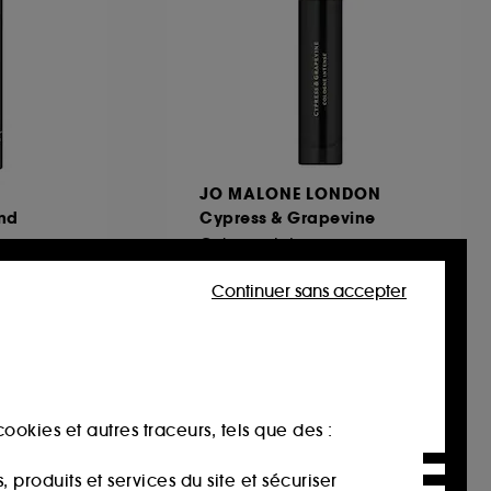
JO MALONE LONDON
nd
Cypress & Grapevine
Cologne Intense
Format voyage
10
Continuer sans accepter
33,00€
330,00€
/
100ml
ookies et autres traceurs, tels que des :
produits et services du site et sécuriser