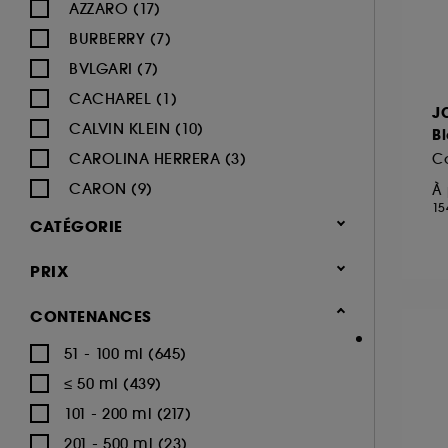
AZZARO (17)
BURBERRY (7)
BVLGARI (7)
CACHAREL (1)
J
CALVIN KLEIN (10)
B
CAROLINA HERRERA (3)
C
CARON (9)
À 
15
CARTIER (12)
CATÉGORIE
CERRUTI (5)
Parfum
PRIX
CHANEL (33)
Parfum homme (953)
CHARLOTTE TILBURY (1)
CONTENANCES
Eau de parfum (452)
CHLOÉ (7)
51 - 100 ml (645)
Eau de toilette (264)
DIESEL (13)
≤ 50 ml (439)
Eau de cologne (42)
DIOR (36)
101 - 200 ml (217)
Déodorants (47)
DOLCE & GABBANA (17)
201 - 500 ml (23)