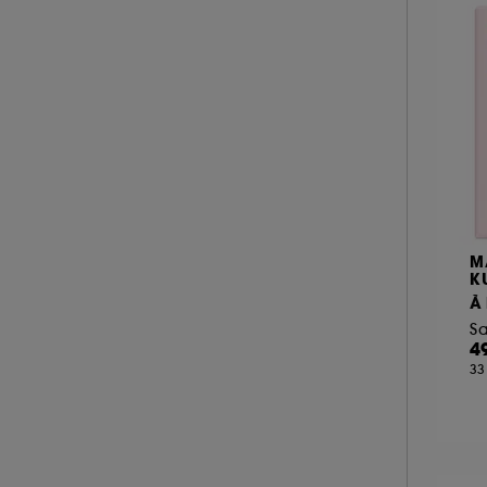
A l'exception des cookies techniques, le dép
le dépôt de ces cookies grâce au bouton "pe
informations de navigation collectées par ce
de votre activité en ligne ou en magasin. Po
de retirer votrte consentement. Si vous souhai
M
K
À 
S
4
33