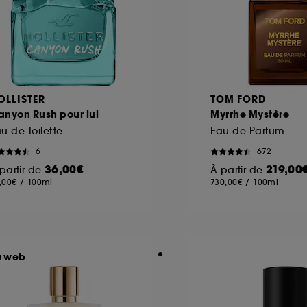
OLLISTER
TOM FORD
nyon Rush pour lui
Myrrhe Mystère
u de Toilette
Eau de Parfum
6
672
36,00€
219,00
partir de
À partir de
,00€
/
100ml
730,00€
/
100ml
u web