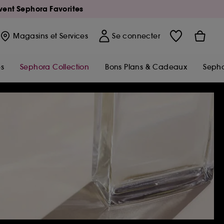
Avent Sephora Favorites
Magasins
et Services
Se connecter
s
Sephora Collection
Bons Plans & Cadeaux
Sepho