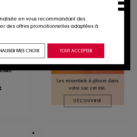
sonnalisée en vous recommandant des
ser des offres promotionnelles adaptées à
 de vous plaire via des publicités, y compris
NALISER MES CHOIX
TOUT ACCEPTER
e navigation, et de l'historique de vos
arden
 de navigation sur notre site afin d’en
Les essentiels à glisser dans
€
votre sac cet été.
 les fraudes aux moyens de paiement et les
DÉCOUVRIR
nctionnalités du site, tel que les cookies
us permettant d’accéder à votre compte lors