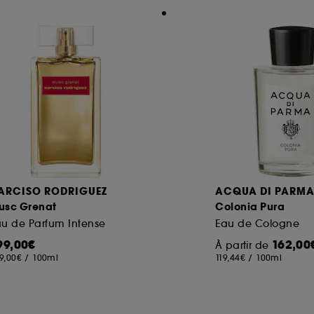
ARCISO RODRIGUEZ
ACQUA DI PARM
usc Grenat
Colonia Pura
u de Parfum Intense
Eau de Cologne
99,00€
162,00
À partir de
9,00€
/
100ml
119,44€
/
100ml