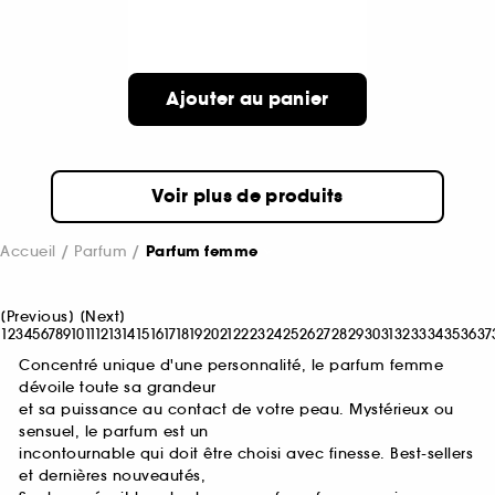
Ajouter au panier
Voir plus de produits
Accueil
Parfum
Parfum femme
[
Previous
]
[
Next
]
1
2
3
4
5
6
7
8
9
10
11
12
13
14
15
16
17
18
19
20
21
22
23
24
25
26
27
28
29
30
31
32
33
34
35
36
37
Concentré unique d'une personnalité, le parfum femme
dévoile toute sa grandeur
et sa puissance au contact de votre peau. Mystérieux ou
sensuel, le parfum est un
incontournable qui doit être choisi avec finesse. Best-sellers
et dernières nouveautés,