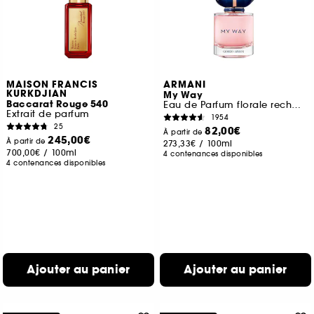
MAISON FRANCIS
ARMANI
KURKDJIAN
My Way
Baccarat Rouge 540
Eau de Parfum florale rechargeable pour femme
Extrait de parfum
1954
25
82,00€
À partir de
245,00€
À partir de
273,33€
/
100ml
700,00€
/
100ml
4 contenances disponibles
4 contenances disponibles
Ajouter au panier
Ajouter au panier