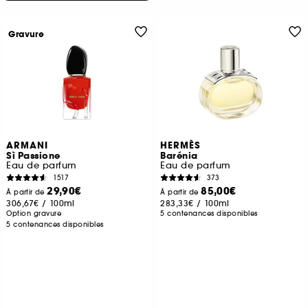
Gravure
ARMANI
HERMÈS
Sì Passione
Barénia
Eau de parfum
Eau de parfum
1517
373
29,90€
85,00€
À partir de
À partir de
306,67€
/
100ml
283,33€
/
100ml
Option gravure
5 contenances disponibles
5 contenances disponibles