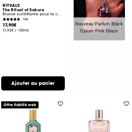
RITUALS
The Ritual of Sakura
Brume scintillante pour le corps
104
Nouveau Parfum Black
17,90€
11,93€
/
100ml
Opium Pink Glaze
Ajouter au panier
Offre fidélité web