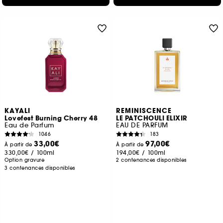
KAYALI
REMINISCENCE
Lovefest Burning Cherry 48
LE PATCHOULI ELIXIR
Eau de Parfum
EAU DE PARFUM
1046
183
33,00€
97,00€
À partir de
À partir de
330,00€
/
100ml
194,00€
/
100ml
Option gravure
2 contenances disponibles
3 contenances disponibles