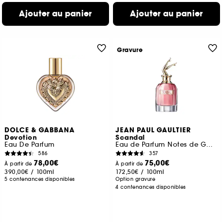
Ajouter au panier
Ajouter au panier
Gravure
DOLCE & GABBANA
JEAN PAUL GAULTIER
Devotion
Scandal
Eau De Parfum
Eau de Parfum Notes de Gardenia, Miel et Patchouli
586
357
78,00€
75,00€
À partir de
À partir de
390,00€
/
100ml
172,50€
/
100ml
5 contenances disponibles
Option gravure
4 contenances disponibles