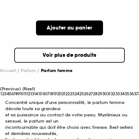
Ajouter au panier
Voir plus de produits
Accueil
Parfum
Parfum femme
[
Previous
]
[
Next
]
1
2
3
4
5
6
7
8
9
10
11
12
13
14
15
16
17
18
19
20
21
22
23
24
25
26
27
28
29
30
31
32
33
34
35
36
37
Concentré unique d'une personnalité, le parfum femme
dévoile toute sa grandeur
et sa puissance au contact de votre peau. Mystérieux ou
sensuel, le parfum est un
incontournable qui doit être choisi avec finesse. Best-sellers
et dernières nouveautés,