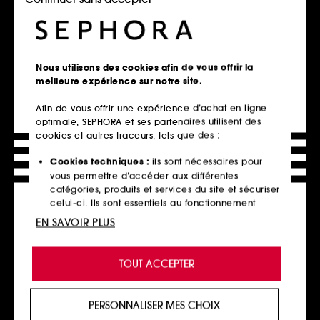
2 contenances disponibles
Ajouter au panier
Ajouter au panier
Nous utilisons des cookies afin de vous offrir la
Exclu web
meilleure expérience sur notre site.
Afin de vous offrir une expérience d’achat en ligne
optimale, SEPHORA et ses partenaires utilisent des
cookies et autres traceurs, tels que des :
Cookies techniques :
ils sont nécessaires pour
vous permettre d’accéder aux différentes
catégories, produits et services du site et sécuriser
MAISON MARGIELA
MAISON FRANCIS
KURKDJIAN
REPLICA Jazz Club
celui-ci. Ils sont essentiels au fonctionnement
À la rose
Eau de Toilette Format Voyage
technique du site et ne peuvent être désactivés.
Eau de parfum
EN SAVOIR PLUS
567
2
35,00€
Cookies de personnalisation :
ils nous permettent
135,00€
À partir de
350,00€
/
100ml
de vous offrir une expérience enrichie et
292,86€
/
100ml
TOUT ACCEPTER
personnalisée en vous recommandant des
2 contenances disponibles
produits, des services et des contenus qui
répondent au mieux à vos préférences, et de vous
PERSONNALISER MES CHOIX
Ajouter au panier
Ajouter au panier
proposer des offres promotionnelles adaptées à