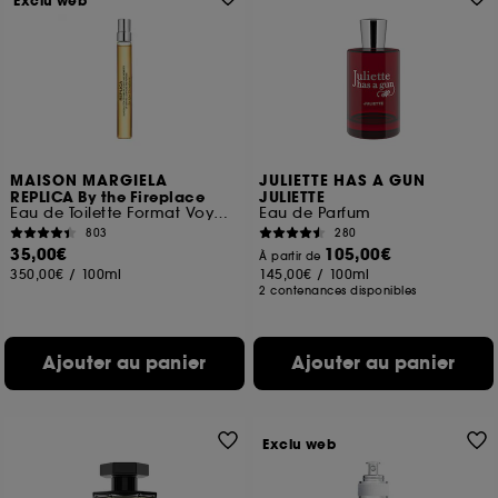
Exclu web
MAISON MARGIELA
JULIETTE HAS A GUN
REPLICA By the Fireplace
JULIETTE
Eau de Toilette Format Voyage
Eau de Parfum
803
280
35,00€
105,00€
À partir de
350,00€
/
100ml
145,00€
/
100ml
2 contenances disponibles
Ajouter au panier
Ajouter au panier
Exclu web