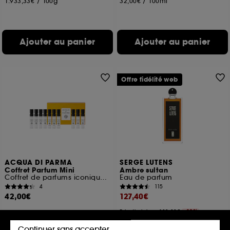
1.933,33€
/
100g
32,00€
/
100ml
Ajouter au panier
Ajouter au panier
Offre fidélité web
ACQUA DI PARMA
SERGE LUTENS
Coffret Parfum Mini
Ambre sultan
Coffret de parfums iconiques mini
Eau de parfum
4
115
42,00€
127,40€
Prix d'origine : 182,00€
-30%
254,80€
/
100ml
Continuer sans accepter
Option gravure