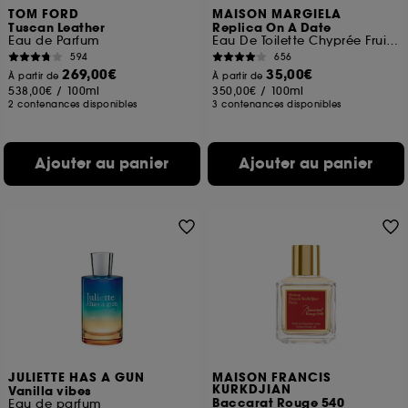
TOM FORD
MAISON MARGIELA
Tuscan Leather
Replica On A Date
Eau de Parfum
Eau De Toilette Chyprée Fruitée
594
656
269,00€
35,00€
À partir de
À partir de
538,00€
/
100ml
350,00€
/
100ml
2 contenances disponibles
3 contenances disponibles
Ajouter au panier
Ajouter au panier
JULIETTE HAS A GUN
MAISON FRANCIS
KURKDJIAN
Vanilla vibes
Baccarat Rouge 540
Eau de parfum