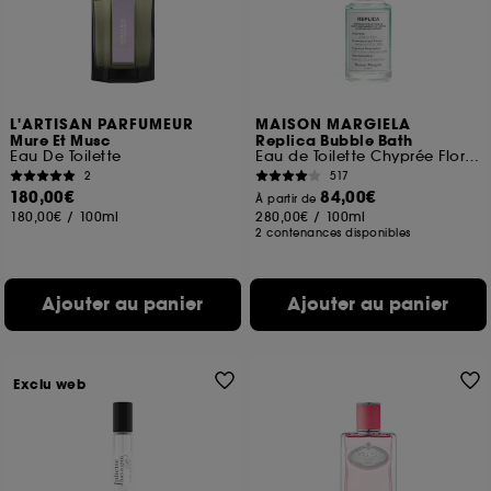
L'ARTISAN PARFUMEUR
MAISON MARGIELA
Mure Et Musc
Replica Bubble Bath
Eau De Toilette
Eau de Toilette Chyprée Florale
2
517
180,00€
84,00€
À partir de
180,00€
/
100ml
280,00€
/
100ml
2 contenances disponibles
Ajouter au panier
Ajouter au panier
Exclu web