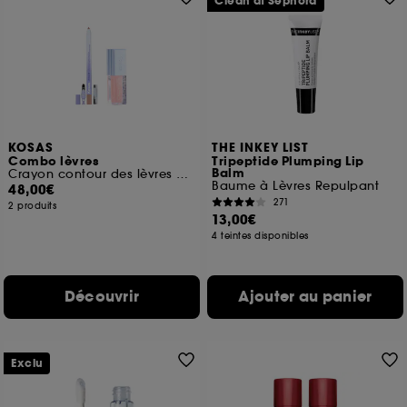
Clean at Sephora
KOSAS
THE INKEY LIST
Combo lèvres
Tripeptide Plumping Lip
Balm
Crayon contour des lèvres et Wet Lip Oil
Baume à Lèvres Repulpant
48,00€
271
2 produits
13,00€
4 teintes disponibles
Découvrir
Ajouter au panier
Exclu