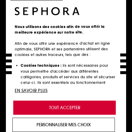
DIOR
LANCÔME
Rouge Dior La Recharge
Lip Idôle Cuddle Blur
Nous utilisons des cookies afin de vous offrir la
Recharge de rouge à lèvres
Rouge à lèvres mat velours floutant enrichi en soin
meilleure expérience sur notre site.
2 finis : velvet et satin
12
182
42,00€
Afin de vous offrir une expérience d’achat en ligne
42,00€
6 teintes disponibles
optimale, SEPHORA et ses partenaires utilisent des
14 teintes disponibles
cookies et autres traceurs, tels que des :
Cookies techniques :
ils sont nécessaires pour
Ajouter au panier
Ajouter au panier
vous permettre d’accéder aux différentes
catégories, produits et services du site et sécuriser
celui-ci. Ils sont essentiels au fonctionnement
technique du site et ne peuvent être désactivés.
EN SAVOIR PLUS
Cookies de personnalisation :
ils nous permettent
de vous offrir une expérience enrichie et
TOUT ACCEPTER
personnalisée en vous recommandant des
produits, des services et des contenus qui
répondent au mieux à vos préférences, et de vous
PERSONNALISER MES CHOIX
proposer des offres promotionnelles adaptées à