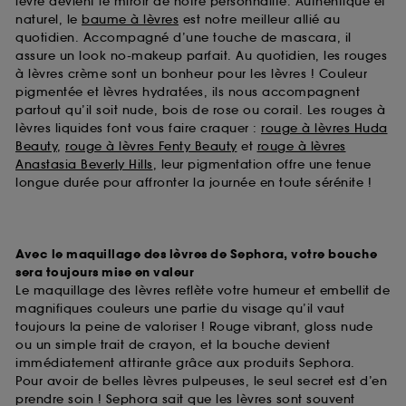
lèvre devient le miroir de notre personnalité. Authentique et
naturel, le
baume à lèvres
est notre meilleur allié au
quotidien. Accompagné d’une touche de mascara, il
assure un look no-makeup parfait. Au quotidien, les rouges
à lèvres crème sont un bonheur pour les lèvres ! Couleur
pigmentée et lèvres hydratées, ils nous accompagnent
partout qu’il soit nude, bois de rose ou corail. Les rouges à
lèvres liquides font vous faire craquer :
rouge à lèvres Huda
Beauty
,
rouge à lèvres Fenty Beauty
et
rouge à lèvres
Anastasia Beverly Hills
, leur pigmentation offre une tenue
longue durée pour affronter la journée en toute sérénite !
Avec le maquillage des lèvres de Sephora, votre bouche
sera toujours mise en valeur
Le maquillage des lèvres reflète votre humeur et embellit de
magnifiques couleurs une partie du visage qu’il vaut
toujours la peine de valoriser ! Rouge vibrant, gloss nude
ou un simple trait de crayon, et la bouche devient
immédiatement attirante grâce aux produits Sephora.
Pour avoir de belles lèvres pulpeuses, le seul secret est d’en
prendre soin ! Sephora sait que les lèvres sont souvent