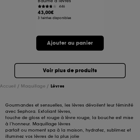
Baume à lèvres
prolongée vous permettant d’accéder à votre
446
compte lors de votre prochaine visite sur le site
43,00€
sans saisir à nouveau votre identifiant et mot de
3 teintes disponibles
passe.
Ajouter au panier
A l'exception des cookies techniques, le dépôt et la
lecture de ces traceurs requiert votre accord. Vous
pouvez personnaliser vos choix concernant le dépôt
de ces cookies grâce au bouton "personnaliser mes
choix" ci-dessous ou décider de "tout accepter".
Voir plus de produits
Sephora pourra associer les informations de
navigation collectées par ces Cookies, pour les
finalités acceptées, avec les données personnelles
Accueil
Maquillage
Lèvres
collectées ou générées lors de votre activité en ligne
ou en magasin. Pour refuser tous les cookies, cliques
sur "continuer sans accepter". Voous pouvez à tout
Gourmandes et sensuelles, les lèvres dévoilent leur féminité
moment choisir de retirer votrte consentement. Si vous
avec Sephora. Exfoliant lèvres,
souhaitez obtenir plus d'information sur les cookies
touche de gloss et rouge à lèvre rouge, la bouche est mise
utilisés,
cliquez
ici
.
à l’honneur. Maquillage lèvres
parfait ou moment spa à la maison, hydratez, sublimez et
illuminez vos lèvres de la plus jolie