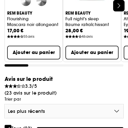
Ignorer le carrousel produits
REM BEAUTY
REM BEAUTY
R
Flourishing
Full night's sleep
At
Mascara noir allongeant
Baume rafraîchissant
Ey
17,00 €
28,00 €
1
55
avis
46
avis
Ajouter au panier
Ajouter au panier
Avis sur le produit
3.3/5
(23 avis sur le produit)
Trier par
Les plus récents