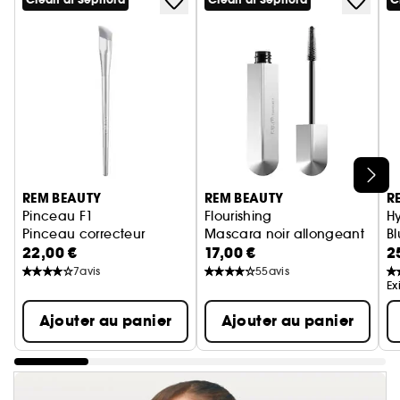
Clean at Sephora
Clean at Sephora
C
Ignorer le carrousel produits
REM BEAUTY
REM BEAUTY
R
Pinceau F1
Flourishing
H
Pinceau correcteur
Mascara noir allongeant
B
22,00 €
17,00 €
2
7
avis
55
avis
Ex
Ajouter au panier
Ajouter au panier