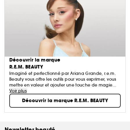
Découvrir la marque
R.E.M. BEAUTY
Imaginé et perfectionné par Ariana Grande, r.e.m.
Beauty vous offre les outils pour vous exprimer, vous
mettre en valeur et ajouter une touche de magie
chaque jour — pour rêver les yeux grands ouverts.
Voir plus
Découvrir la marque R.E.M. BEAUTY
Découvrez le maquillage de demain : des teintes
futuristes, des produits polyvalents, des formules
hybrides enrichies en soins de la peau, des
techniques d'application innovantes et des formules
ultra-sensorielles.
Newsletter beauté