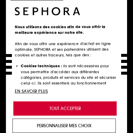
TOO FACED
RMS BEAUTY
Hangover Pillow Balm
Go Nude
Nous utilisons des cookies afin de vous offrir la
Baume à lèvres
Crayon à lèvres
meilleure expérience sur notre site.
452
1
28,00€
28,00€
Afin de vous offrir une expérience d’achat en ligne
optimale, SEPHORA et ses partenaires utilisent des
cookies et autres traceurs, tels que des :
Cookies techniques :
ils sont nécessaires pour
Ajouter au panier
Ajouter au panier
vous permettre d’accéder aux différentes
catégories, produits et services du site et sécuriser
celui-ci. Ils sont essentiels au fonctionnement
technique du site et ne peuvent être désactivés.
EN SAVOIR PLUS
Cookies de personnalisation :
ils nous permettent
de vous offrir une expérience enrichie et
TOUT ACCEPTER
personnalisée en vous recommandant des
produits, des services et des contenus qui
répondent au mieux à vos préférences, et de vous
PERSONNALISER MES CHOIX
proposer des offres promotionnelles adaptées à