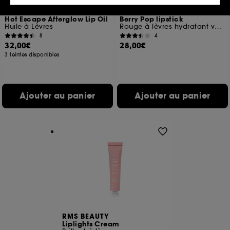
votre profil.
NARS
NATASHA DENONA
Hot Escape Afterglow Lip Oil
Berry Pop lipstick
Cookies réseaux sociaux et publicité :
ils sont
Huile à Lèvres
Rouge à lèvres hydratant voluptueux et crémeux
utilisés pour vous présenter du contenu susceptible
8
4
de vous plaire via des publicités, y compris sur des
32,00€
28,00€
sites tiers et sur les réseaux sociaux, sur la base
3 teintes disponibles
des pages que vous avez consultées, de votre
navigation, et de l'historique de vos interactions.
Cookies de mesure d’audience :
ils nous
Ajouter au panier
Ajouter au panier
permettent de réaliser des statistiques de
fréquentation et de navigation sur notre site afin
d’en améliorer la performance.
Cookies de sécurisation des paiements en ligne :
ils nous permettent de lutter notamment contre les
fraudes aux moyens de paiement et les
usurpations d’identité.
Cookies fonctionnels :
il s’agit de cookies
permettant l’affichage et/ou la fourniture de
certaines fonctionnalités du site, tel que les
RMS BEAUTY
cookies d’authentification qui sont utilisés afin de
Liplights Cream
vous faire bénéficier de l’authentification