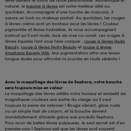
lèvre devient le miroir de notre personnalité. Authentique et
naturel, le
baume à lèvres
est notre meilleur allié au
quotidien. Accompagné d’une touche de mascara, il
assure un look no-makeup parfait. Au quotidien, les rouges
à lèvres crème sont un bonheur pour les lèvres ! Couleur
pigmentée et lèvres hydratées, ils nous accompagnent
partout qu’il soit nude, bois de rose ou corail. Les rouges à
lèvres liquides font vous faire craquer :
rouge à lèvres Huda
Beauty
,
rouge à lèvres Fenty Beauty
et
rouge à lèvres
Anastasia Beverly Hills
, leur pigmentation offre une tenue
longue durée pour affronter la journée en toute sérénite !
Avec le maquillage des lèvres de Sephora, votre bouche
sera toujours mise en valeur
Le maquillage des lèvres reflète votre humeur et embellit de
magnifiques couleurs une partie du visage qu’il vaut
toujours la peine de valoriser ! Rouge vibrant, gloss nude
ou un simple trait de crayon, et la bouche devient
immédiatement attirante grâce aux produits Sephora.
Pour avoir de belles lèvres pulpeuses, le seul secret est d’en
prendre soin ! Sephora sait que les lèvres sont souvent