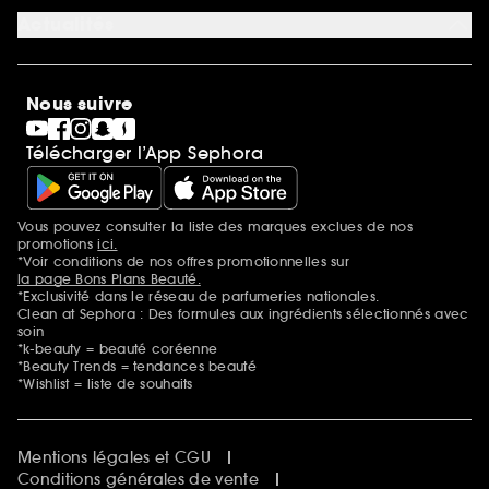
Carrières
Actualités
Nos engagements
Découvrir Sephora
Idées cadeaux
Sephora Stands
Cartes cadeaux
Magasins
Nous suivre
Gravure parfum
Black Friday
Télécharger l’App Sephora
Soldes
SEPHORA edit
Sephora Prize
Sephora Beautiful Club
Vous pouvez consulter la liste des marques exclues de nos
Mentions additionnelles
Clean at Sephora
promotions
ici.
Idées & Inspirations Beauté
*Voir conditions de nos offres promotionnelles sur
la page Bons Plans Beauté.
*Exclusivité dans le réseau de parfumeries nationales.
Clean at Sephora : Des formules aux ingrédients sélectionnés avec
soin
*k-beauty = beauté coréenne
*Beauty Trends = tendances beauté
*Wishlist = liste de souhaits
Mentions légales et CGU
Conditions générales de vente