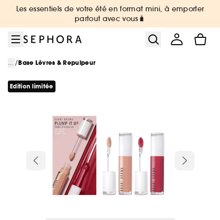
Aller au menu
Aller au contenu principal
Aller au pied de page
Les essentiels de votre été en format mini, à emporter
partout avec vous🧳
/
...
Base Lèvres & Repulpeur
Edition limitée