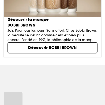
Découvrir la marque
BOBBI BROWN
Joli. Pour tous les jours. Sans effort. Chez Bobbi Brown,
la beauté se définit comme cela et bien plus
encore. Fondé en 1991, la philosophie de la marque
est de faire ressortir la beauté naturelle de chaque
Découvrir BOBBI BROWN
femme, grâce à des textures et des teintes naturelles
pour le teint, les yeux, les lèvres qui mettent en valeur
plutôt que de masquer; et des soins au résultat
instantané pour un maquillage éclatant.