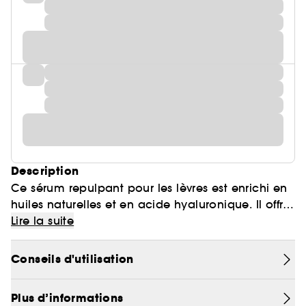
Description
Ce sérum repulpant pour les lèvres est enrichi en
huiles naturelles et en acide hyaluronique. Il offre
une hydratation de 24 heures et une brillance
Bénéfices :
Lire la suite
pendant 8 heures pour des lèvres repulpées et
d'apparence plus lisses.
- Hydrate et repulpe visiblement les lèvres.
Conseils d'utilisation
- Lisse l'apparence des rides et ridules.
- Les lèvres sont nourries, hydratées et d'une
Plus d’informations
brillance volumineuse.