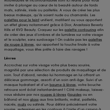
Nouveautés et incontournables sont ici réunis pour vous
d’en améliorer la performance.
inviter à plonger au cœur de la beauté autour de fards
mats, satinés, irisés ou pailletés. A vous de créer les plus
Cookies de sécurisation des paiements en ligne :
beaux makeups, qu’ils soient nude ou chamarrés. Les
ils nous permettent de lutter notamment contre les
fraudes aux moyens de paiement et les
palettes pour le teint
unifient, matifient ou vous apportent
usurpations d’identité.
un effet glowy notamment grâce à Dior, Anastasia Beverly
Hills et KVD Beauty. Craquez sur les
palette contouring
afin
Cookies fonctionnels :
il s’agit de cookies
de créer des jeux d’ombres et de lumières sur votre visage
permettant l’affichage et/ou la fourniture de
et le sculpter, sans surdosage ! On oublie pas les
palettes
certaines fonctionnalités du site, tel que les
de rouge à lèvres
, qui apportent la touche finale à votre
cookies d’authentification qui sont utilisés afin de
maquillage, vous êtes prête à faire des ravages !
vous faire bénéficier de l’authentification
prolongée vous permettant d’accéder à votre
Lèvres
compte lors de votre prochaine visite sur le site
Accrochez sur votre visage votre plus beau sourire,
sans saisir à nouveau votre identifiant et mot de
magnifié par une sélection de produits de maquillage et de
passe.
soin. Tout d’abord, rendez-lui hommage en lui offrant un
délicieux gommage, assorti d’un soin anti-âge. Suivi d’un
masque hydratant et d’un
baume à lèvres
, votre bouche
A l'exception des cookies techniques, le dépôt et la
retrouve sont éclat instantanément ! Côté makeup, laissez-
lecture de ces traceurs requiert votre accord. Vous
vous séduire par nos
rouges à lèvres
(
liquides
ou en
pouvez personnaliser vos choix concernant le dépôt
bâtons) et nos
gloss
aux finis brillants, métal, pailletés,
de ces cookies grâce au bouton "personnaliser mes
nacrés,
mats
ou satinés. Pour définir précisément votre
choix" ci-dessous ou décider de "tout accepter".
sourire, redessinez-en les contours à l’aide d’un
crayon à