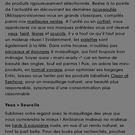
de produits rigoureusement sélectionnés. Restez à la pointe
de l’actualité en découvrant les dernières
nouveautés
.
(Ré)approvisionnez-vous en grands classiques, compilés
parmi nos
meilleures ventes
. A l’unité ou en
coffret
, vous
apprécierez ce que vos marques préférées vous ont réservé
:
yeux
,
teint
,
lèvres
et
sourcils
, il y a tout ce qu’il faut pour
un makeup réussi ! Evidemment, les
palettes
sont
également à la fête. Dans votre trousse, n’oubliez pas
pinceaux et éponges
à maquillage, qui font toujours bon
ménage. Soyez aussi « mani-ready »* car en terme de
beauté des ongles, tout est permis ! Puis, on adore les mini-
produits, en
format voyage
, pour optimiser ses bagages.
Enfin, laissez-vous tenter par les produits labellisés
Clean at
Sephora
, pour un maquillage naturel, une beauté plus
responsable, synonyme d’une consommation plus
raisonnable.
Yeux + Sourcils
Sublimez votre regard avec le maquillage des yeux qui
vous conviendra le mieux ! Ambiance makeup no makeup :
les
fards à paupières
nude, en vue d’un rendu naturel, se
font la part belle. Pour des looks plus recherchés, piochez