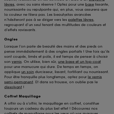
Sephora pourra associer les informations de
lèvres
, avec ou sans réserve ! Optez pour une
base
lissante,
navigation collectées par ces Cookies, pour les
nourrissante ou repulpante qui, en plus, vous assurera que
finalités acceptées, avec les données personnelles
la couleur ne filera pas. Les beautystas avancées
collectées ou générées lors de votre activité en ligne
n’hésiteront pas à se diriger vers les
palettes lèvres
,
ou en magasin. Pour refuser tous les cookies, cliques
regroupant d’un seul tenant des multitudes de couleurs et
sur "continuer sans accepter". Voous pouvez à tout
d’effets ravissants.
moment choisir de retirer votrte consentement. Si vous
souhaitez obtenir plus d'information sur les cookies
Ongles
utilisés,
cliquez
ici
.
Lorsque l’on parle de beauté des mains et des pieds on
pense immédiatement à des ongles parfaits ! Une fois qu’ils
sont coupés, limés et polis, il est temps de penser à choisir
son
vernis
. On utilise, bien sûr,
une base et un top-coat
pour une manucure qui dure. De temps en temps, on
applique
un soin
durcisseur, lissant, fortifiant ou nourrissant.
Pour être tranquille plus longtemps, optez pour
le vernis
semi-permanent
. Et dans sa trousse, on oublie pas le
dissolvant
!
Coffret Maquillage
A offrir ou à s’offrir, le maquillage en coffret, constitue
toujours un cadeau du plus bel effet ! Découvrez nos
coffrets de maquillage pour les yeux
où vos marques