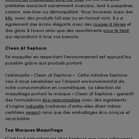
préférées associent savamment mascara, fard à paupières,
crayon, eye-liner ou démaquillant. Vous trouverez aussi des
kits
, avec des produits full-size ou en format mini. Il y a
également des écrins élégants avec des
rouges à lèvres
et
des gloss à foison ainsi que des assortiments
pour le teint
,
qui répondront à tous vos besoins.
Clean At Sephora
Se maquiller en respectant l’environnement est aujourd’hui
possible grâce aux produits portant
l’estampille « Clean at Sephora ». Cette initiative Sephora
vise à nous sensibiliser sur l’impact environnemental de
notre consommation en cosmétiques. La sélection de
maquillage portant la marque « Clean at Sephora » garantit
des formulations
éco-responsables
avec des ingrédients
d’origine
naturelle
(certaines d’entre elles étant même
certifiées
vegan
) ainsi que des emballages éco-conçus et
recyclables.
Top Marques Maquillage
C’est tout naturellement chez Sephora que vous retrouverez