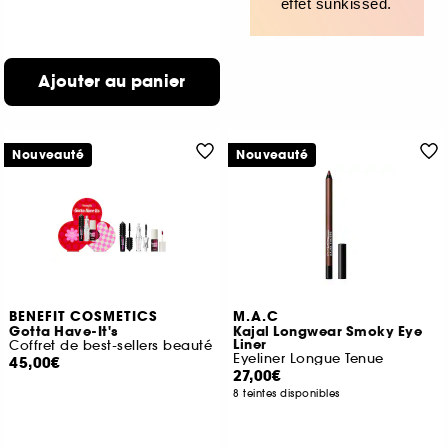
effet sunkissed.
Ajouter au panier
Nouveauté
Nouveauté
BENEFIT COSMETICS
M.A.C
Gotta Have-It's
Kajal Longwear Smoky Eye
Liner
Coffret de best-sellers beauté
Eyeliner Longue Tenue
45,00€
27,00€
8 teintes disponibles