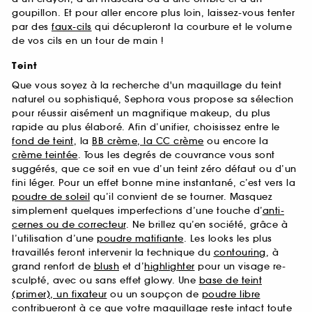
goupillon. Et pour aller encore plus loin, laissez-vous tenter
par des
faux-cils
qui décupleront la courbure et le volume
de vos cils en un tour de main !
Teint
Que vous soyez à la recherche d'un maquillage du teint
naturel ou sophistiqué, Sephora vous propose sa sélection
pour réussir aisément un magnifique makeup, du plus
rapide au plus élaboré. Afin d’unifier, choisissez entre le
fond de teint
, la
BB crème, la CC crème
ou encore la
crème teintée
. Tous les degrés de couvrance vous sont
suggérés, que ce soit en vue d’un teint zéro défaut ou d’un
fini léger. Pour un effet bonne mine instantané, c’est vers la
poudre de soleil
qu’il convient de se tourner. Masquez
simplement quelques imperfections d’une touche d’
anti-
cernes ou de correcteur
. Ne brillez qu’en société, grâce à
l’utilisation d’une
poudre matifiante
. Les looks les plus
travaillés feront intervenir la technique du
contouring
, à
grand renfort de
blush
et d’
highlighter
pour un visage re-
sculpté, avec ou sans effet glowy. Une
base de teint
(primer), un fixateur
ou un soupçon de
poudre libre
contribueront à ce que votre maquillage reste intact toute