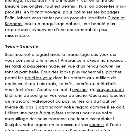
ménage. Soyez aussi « mani-ready »* car en terme de
beauté des ongles, tout est permis ! Puis, on adore les mini-
produits, en
format voyage
, pour optimiser ses bagages.
Enfin, laissez-vous tenter par les produits labellisés
Clean at
Sephora
, pour un maquillage naturel, une beauté plus
responsable, synonyme d’une consommation plus
raisonnable.
Yeux + Sourcils
Sublimez votre regard avec le maquillage des yeux qui
vous conviendra le mieux ! Ambiance makeup no makeup :
les
fards à paupières
nude, en vue d’un rendu naturel, se
font la part belle. Pour des looks plus recherchés, piochez
parmi les
palettes yeux
dont les ombres aux milliers de
couleurs et aux finis mats, satinés, nacrés ou métallisés
vous font rêver. Ajoutez un trait d’
eyeliner
, de
crayon ou de
khôl
afin de souligner vos yeux de biche. Quelques touches
de
mascara
, waterproof ou pas, sur les cils du haut (et
même du bas !) agrandiront votre regard comme il se doit.
Utilisez une
base à paupières
(primer) pour que votre
maquillage des yeux conserve une tenue exemplaire !
Sculptez votre regard en re-dessinant vos
sourcils
à l’aide
d’un crayon, d’un mascara ou d’une ombre et d’un