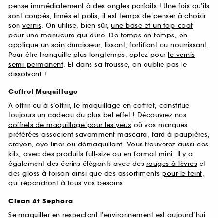
pense immédiatement à des ongles parfaits ! Une fois qu’ils
sont coupés, limés et polis, il est temps de penser à choisir
son
vernis
. On utilise, bien sûr,
une base et un top-coat
pour une manucure qui dure. De temps en temps, on
applique
un soin
durcisseur, lissant, fortifiant ou nourrissant.
Pour être tranquille plus longtemps, optez pour
le vernis
semi-permanent
. Et dans sa trousse, on oublie pas le
dissolvant
!
Coffret Maquillage
A offrir ou à s’offrir, le maquillage en coffret, constitue
toujours un cadeau du plus bel effet ! Découvrez nos
coffrets de maquillage pour les yeux
où vos marques
préférées associent savamment mascara, fard à paupières,
crayon, eye-liner ou démaquillant. Vous trouverez aussi des
kits
, avec des produits full-size ou en format mini. Il y a
également des écrins élégants avec des
rouges à lèvres
et
des gloss à foison ainsi que des assortiments
pour le teint
,
qui répondront à tous vos besoins.
Clean At Sephora
Se maquiller en respectant l’environnement est aujourd’hui