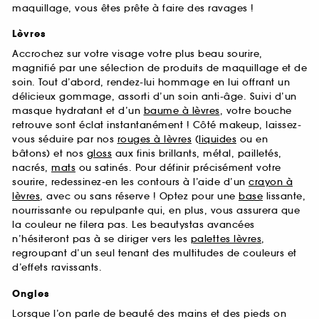
maquillage, vous êtes prête à faire des ravages !
Lèvres
Accrochez sur votre visage votre plus beau sourire,
magnifié par une sélection de produits de maquillage et de
soin. Tout d’abord, rendez-lui hommage en lui offrant un
délicieux gommage, assorti d’un soin anti-âge. Suivi d’un
masque hydratant et d’un
baume à lèvres
, votre bouche
retrouve sont éclat instantanément ! Côté makeup, laissez-
vous séduire par nos
rouges à lèvres
(
liquides
ou en
bâtons) et nos
gloss
aux finis brillants, métal, pailletés,
nacrés,
mats
ou satinés. Pour définir précisément votre
sourire, redessinez-en les contours à l’aide d’un
crayon à
lèvres
, avec ou sans réserve ! Optez pour une
base
lissante,
nourrissante ou repulpante qui, en plus, vous assurera que
la couleur ne filera pas. Les beautystas avancées
n’hésiteront pas à se diriger vers les
palettes lèvres
,
regroupant d’un seul tenant des multitudes de couleurs et
d’effets ravissants.
Ongles
Lorsque l’on parle de beauté des mains et des pieds on