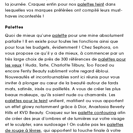
la journée. Craquez enfin pour nos
palettes teint
dans
lesquelles vos marques préférées ont compilé leurs must-
haves incontestés !
Palettes
Quoi de mieux qu’une
palette
pour une mine absolument
parfaite ! Il en existe pour toutes les fonctions ainsi que
pour tous les budgets, évidemment ! Chez Sephora, on
vous propose ce qu’il y a de mieux, à commencer par un
très large choix de près de 300 références de
palettes pour
les yeux
! Huda, Tarte, Charlotte Tilbury, Too Faced ou
encore Fenty Beauty subliment votre regard ébloui.
Nouveautés et incontournables sont ici réunis pour vous
inviter à plonger au cœur de la beauté autour de fards
mats, satinés, irisés ou pailletés. A vous de créer les plus
beaux makeups, qu’ils soient nude ou chamarrés. Les
palettes pour le teint
unifient, matifient ou vous apportent
un effet glowy notamment grâce à Dior, Anastasia Beverly
Hills et KVD Beauty. Craquez sur les
palette contouring
afin
de créer des jeux d’ombres et de lumières sur votre visage
et le sculpter, sans surdosage ! On oublie pas les
palettes
de rouge à lèvres
, qui apportent la touche finale à votre