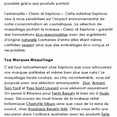
possible grâce aux produits portant
l’estampille « Clean at Sephora ». Cette initiative Sephora
vise à nous sensibiliser sur l’impact environnemental de
notre consommation en cosmétiques. La sélection de
maquillage portant la marque « Clean at Sephora » garantit
des formulations
éco-responsables
avec des ingrédients
d’origine
naturelle
(certaines d’entre elles étant même
certifiées
vegan
) ainsi que des emballages éco-conçus et
recyclables.
Top Marques Maquillage
C’est tout naturellement chez Sephora que vous retrouverez
vos marques préférées et même bien plus que cela ! Le
maquillage haute-couture, au chic incontestable, vous est
proposé avec une sélection remarquable :
Dior
,
Armani
,
Tom Ford
et
Yves Saint Laurent
vous séduiront assurément.
On pense à Rihanna pour
Fenty Beauty
et bien sûr à
Huda
aussi. Découvrez les must-haves de la makeup-artist
britannique
Charlotte Tilbury
ainsi que ceux de la reine du
sourcil, chez
Anastasia Beverly Hills
. Offrez-vous enfin une
excursion dans l’outback australien avec les produits
Tarte