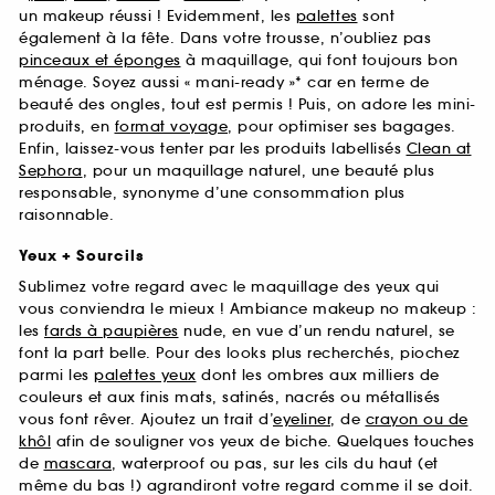
un makeup réussi ! Evidemment, les
palettes
sont
également à la fête. Dans votre trousse, n’oubliez pas
pinceaux et éponges
à maquillage, qui font toujours bon
ménage. Soyez aussi « mani-ready »* car en terme de
beauté des ongles, tout est permis ! Puis, on adore les mini-
produits, en
format voyage
, pour optimiser ses bagages.
Enfin, laissez-vous tenter par les produits labellisés
Clean at
Sephora
, pour un maquillage naturel, une beauté plus
responsable, synonyme d’une consommation plus
raisonnable.
Yeux + Sourcils
Sublimez votre regard avec le maquillage des yeux qui
vous conviendra le mieux ! Ambiance makeup no makeup :
les
fards à paupières
nude, en vue d’un rendu naturel, se
font la part belle. Pour des looks plus recherchés, piochez
parmi les
palettes yeux
dont les ombres aux milliers de
couleurs et aux finis mats, satinés, nacrés ou métallisés
vous font rêver. Ajoutez un trait d’
eyeliner
, de
crayon ou de
khôl
afin de souligner vos yeux de biche. Quelques touches
de
mascara
, waterproof ou pas, sur les cils du haut (et
même du bas !) agrandiront votre regard comme il se doit.