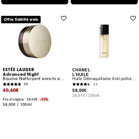
Offre fidélité web
ESTÉE LAUDER
CHANEL
Advanced Night
L'HUILE
Baume Nettoyant enrichi en Huiles Végétales Nourrissantes
Huile Démaquillante Anti-pollution
59
12
40,60€
58,00€
38,67€
/
100ml
Prix d'origine : 58,00€
-30%
58,00€
/
100ml