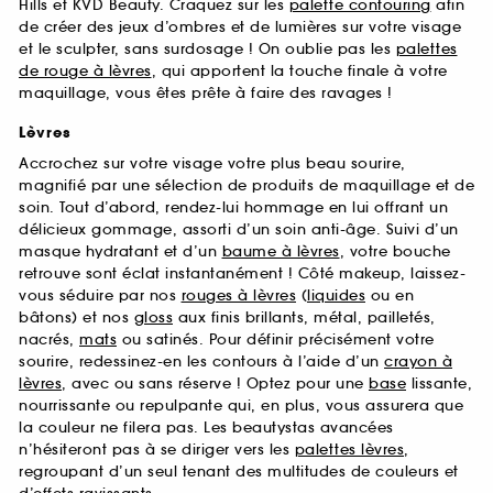
Hills et KVD Beauty. Craquez sur les
palette contouring
afin
de créer des jeux d’ombres et de lumières sur votre visage
et le sculpter, sans surdosage ! On oublie pas les
palettes
de rouge à lèvres
, qui apportent la touche finale à votre
maquillage, vous êtes prête à faire des ravages !
Lèvres
Accrochez sur votre visage votre plus beau sourire,
magnifié par une sélection de produits de maquillage et de
soin. Tout d’abord, rendez-lui hommage en lui offrant un
délicieux gommage, assorti d’un soin anti-âge. Suivi d’un
masque hydratant et d’un
baume à lèvres
, votre bouche
retrouve sont éclat instantanément ! Côté makeup, laissez-
vous séduire par nos
rouges à lèvres
(
liquides
ou en
bâtons) et nos
gloss
aux finis brillants, métal, pailletés,
nacrés,
mats
ou satinés. Pour définir précisément votre
sourire, redessinez-en les contours à l’aide d’un
crayon à
lèvres
, avec ou sans réserve ! Optez pour une
base
lissante,
nourrissante ou repulpante qui, en plus, vous assurera que
la couleur ne filera pas. Les beautystas avancées
n’hésiteront pas à se diriger vers les
palettes lèvres
,
regroupant d’un seul tenant des multitudes de couleurs et