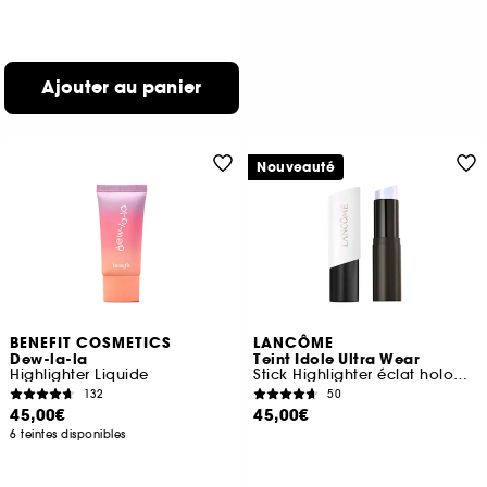
Ajouter au panier
Nouveauté
BENEFIT COSMETICS
LANCÔME
Dew-la-la
Teint Idole Ultra Wear
Highlighter Liquide
Stick Highlighter éclat holographique 24h de tenue
132
50
45,00€
45,00€
6 teintes disponibles