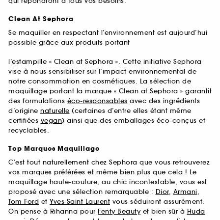
qui répondront à tous vos besoins.
Clean At Sephora
Se maquiller en respectant l’environnement est aujourd’hui
possible grâce aux produits portant
l’estampille « Clean at Sephora ». Cette initiative Sephora
vise à nous sensibiliser sur l’impact environnemental de
notre consommation en cosmétiques. La sélection de
maquillage portant la marque « Clean at Sephora » garantit
des formulations
éco-responsables
avec des ingrédients
d’origine
naturelle
(certaines d’entre elles étant même
certifiées
vegan
) ainsi que des emballages éco-conçus et
recyclables.
Top Marques Maquillage
C’est tout naturellement chez Sephora que vous retrouverez
vos marques préférées et même bien plus que cela ! Le
maquillage haute-couture, au chic incontestable, vous est
proposé avec une sélection remarquable :
Dior
,
Armani
,
Tom Ford
et
Yves Saint Laurent
vous séduiront assurément.
On pense à Rihanna pour
Fenty Beauty
et bien sûr à
Huda