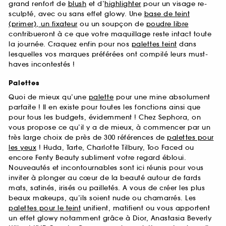
grand renfort de
blush
et d’
highlighter
pour un visage re-
sculpté, avec ou sans effet glowy. Une
base de teint
(primer), un fixateur
ou un soupçon de
poudre libre
contribueront à ce que votre maquillage reste intact toute
la journée. Craquez enfin pour nos
palettes teint
dans
lesquelles vos marques préférées ont compilé leurs must-
haves incontestés !
Palettes
Quoi de mieux qu’une
palette
pour une mine absolument
parfaite ! Il en existe pour toutes les fonctions ainsi que
pour tous les budgets, évidemment ! Chez Sephora, on
vous propose ce qu’il y a de mieux, à commencer par un
très large choix de près de 300 références de
palettes pour
les yeux
! Huda, Tarte, Charlotte Tilbury, Too Faced ou
encore Fenty Beauty subliment votre regard ébloui.
Nouveautés et incontournables sont ici réunis pour vous
inviter à plonger au cœur de la beauté autour de fards
mats, satinés, irisés ou pailletés. A vous de créer les plus
beaux makeups, qu’ils soient nude ou chamarrés. Les
palettes pour le teint
unifient, matifient ou vous apportent
un effet glowy notamment grâce à Dior, Anastasia Beverly