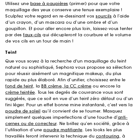
Utilisez une
base à paupières
(primer) pour que votre
maquillage des yeux conserve une tenue exemplaire !
Sculptez votre regard en re-dessinant vos
sourcils
à l’aide
d’un crayon, d’un mascara ou d’une ombre et d’un
goupillon. Et pour aller encore plus loin, laissez-vous tenter
par des
faux-cils
qui décupleront la courbure et le volume
de vos cils en un tour de main !
Teint
Que vous soyez à la recherche d'un maquillage du teint
naturel ou sophistiqué, Sephora vous propose sa sélection
pour réussir aisément un magnifique makeup, du plus
rapide au plus élaboré. Afin d’unifier, choisissez entre le
fond de teint
, la
BB crème, la CC crème
ou encore la
crème teintée
. Tous les degrés de couvrance vous sont
suggérés, que ce soit en vue d’un teint zéro défaut ou d’un
fini léger. Pour un effet bonne mine instantané, c’est vers la
poudre de soleil
qu’il convient de se tourner. Masquez
simplement quelques imperfections d’une touche d’
anti-
cernes ou de correcteur
. Ne brillez qu’en société, grâce à
l’utilisation d’une
poudre matifiante
. Les looks les plus
travaillés feront intervenir la technique du
contouring
, à