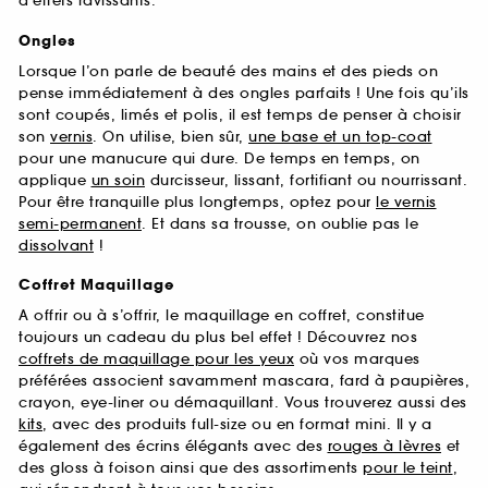
d’effets ravissants.
Ongles
Lorsque l’on parle de beauté des mains et des pieds on
pense immédiatement à des ongles parfaits ! Une fois qu’ils
sont coupés, limés et polis, il est temps de penser à choisir
son
vernis
. On utilise, bien sûr,
une base et un top-coat
pour une manucure qui dure. De temps en temps, on
applique
un soin
durcisseur, lissant, fortifiant ou nourrissant.
Pour être tranquille plus longtemps, optez pour
le vernis
semi-permanent
. Et dans sa trousse, on oublie pas le
dissolvant
!
Coffret Maquillage
A offrir ou à s’offrir, le maquillage en coffret, constitue
toujours un cadeau du plus bel effet ! Découvrez nos
coffrets de maquillage pour les yeux
où vos marques
préférées associent savamment mascara, fard à paupières,
crayon, eye-liner ou démaquillant. Vous trouverez aussi des
kits
, avec des produits full-size ou en format mini. Il y a
également des écrins élégants avec des
rouges à lèvres
et
des gloss à foison ainsi que des assortiments
pour le teint
,