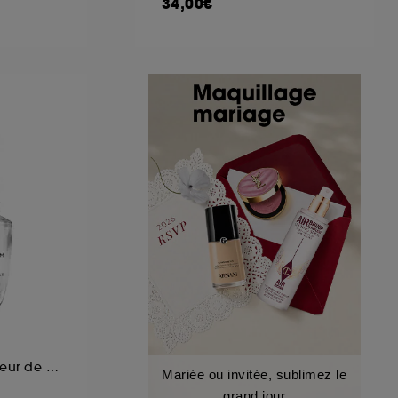
34,00€
Top coat accélérateur de séchage tenue et brillance jusqu'à 7 jours
Mariée ou invitée, sublimez le
grand jour