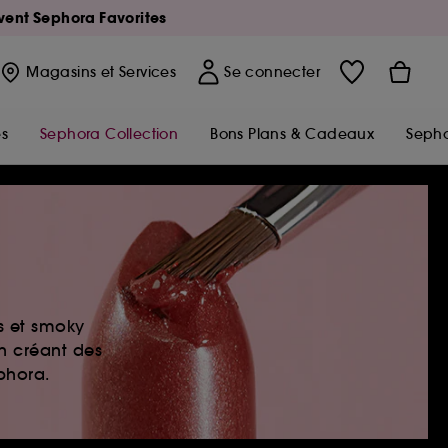
Avent Sephora Favorites
Magasins
et Services
Se connecter
s
Sephora Collection
Bons Plans & Cadeaux
Sepho
es et smoky
en créant des
ephora.