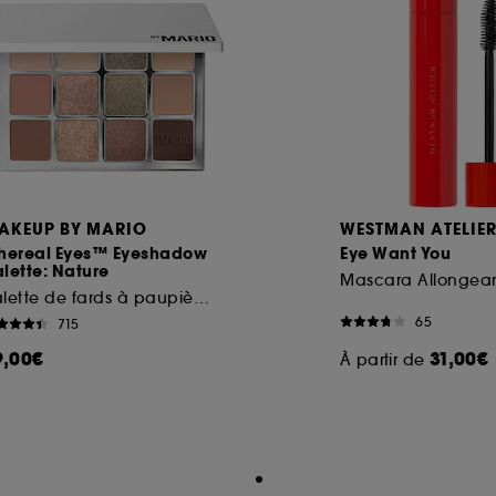
AKEUP BY MARIO
WESTMAN ATELIE
thereal Eyes™ Eyeshadow
Eye Want You
lette: Nature​
Palette de fards à paupières
65
715
9,00€
31,00€
À partir de