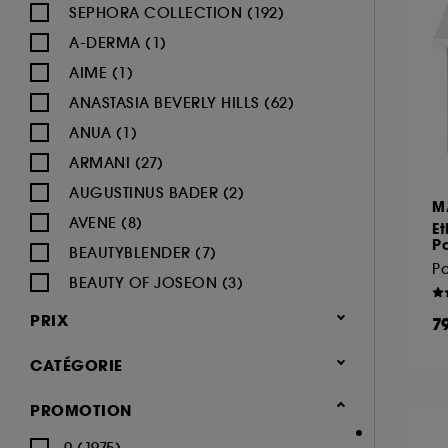
SEPHORA COLLECTION (192)
A-DERMA (1)
AIME (1)
ANASTASIA BEVERLY HILLS (62)
ANUA (1)
ARMANI (27)
AUGUSTINUS BADER (2)
M
AVENE (8)
E
Pa
BEAUTYBLENDER (7)
BEAUTY OF JOSEON (3)
BENEFIT COSMETICS (97)
PRIX
7
BIODERMA (9)
CATÉGORIE
BLACK UP (33)
BOBBI BROWN (60)
Maquillage
PROMOTION
BYOMA (5)
-25% sur une sélection maquillage
0 (1975)