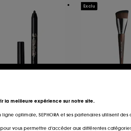
Exclu
VD BEAUTY
MAKE UP FOR EVE
ni Tattoo Pencil Liner
Pinceau #118- Pin
teint Hydra Glow
eliner
ir la meilleure expérience sur notre site.
6
40
6,00€
45,00€
 ligne optimale, SEPHORA et ses partenaires utilisent des c
s pour vous permettre d’accéder aux différentes catégories, 