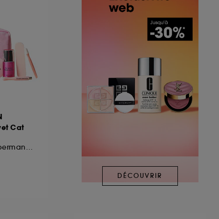
N
et Cat
Kit de Vernis Semi-permanent
DÉCOUVRIR