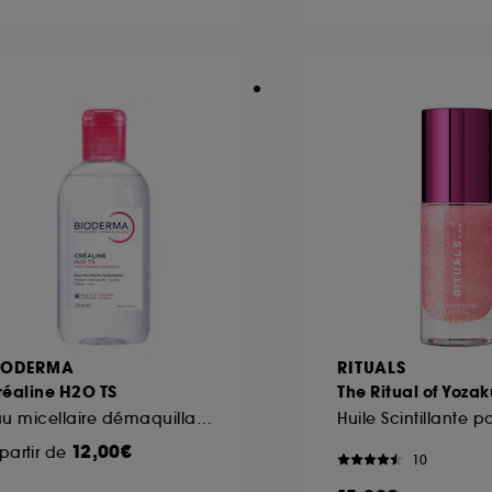
ôt et la lecture de ces traceurs requiert votre accord. V
rsonnaliser mes choix" ci-dessous ou décider de "tout ac
s Cookies, pour les finalités acceptées, avec les données
ur refuser tous les cookies, cliques sur "continuer sans a
tez obtenir plus d'information sur les cookies utilisés,
cliq
IODERMA
RITUALS
réaline H2O TS
The Ritual of Yoza
Eau micellaire démaquillante peaux très sèches
12,00€
partir de
10