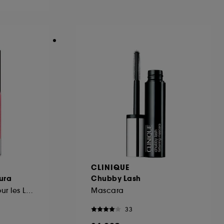
ous pouvez personnaliser vos choix concernant
cepter". Sephora pourra associer les
 personnelles collectées ou générées lors
ccepter". Voous pouvez à tout moment choisir
uez
ici
.
CLINIQUE
kura
Chubby Lash
Huile Scintillante pour les Lèvres
Mascara
33