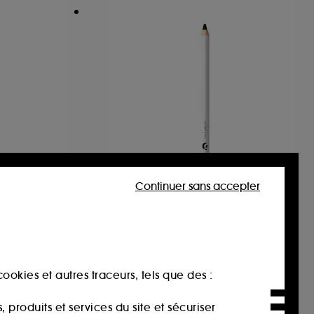
Continuer sans accepter
R
GLOSSIER
ceau
No 1. Pencil
Eyeliner crémeux longue tenue
40
23,00€
ookies et autres traceurs, tels que des :
produits et services du site et sécuriser