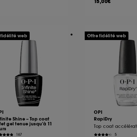
15,00€
 fidélité web
Offre fidélité web
PI
OPI
finite Shine – Top coat
RapiDry
fet gel tenue jusqu'à 11
urs
167
5