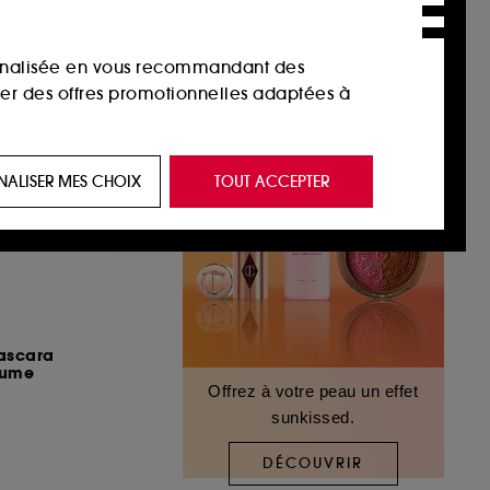
sonnalisée en vous recommandant des
ser des offres promotionnelles adaptées à
 de vous plaire via des publicités, y compris
NALISER MES CHOIX
TOUT ACCEPTER
e navigation, et de l'historique de vos
 de navigation sur notre site afin d’en
 les fraudes aux moyens de paiement et les
ascara
lume
Offrez à votre peau un effet
sunkissed.
nctionnalités du site, tel que les cookies
us permettant d’accéder à votre compte lors
DÉCOUVRIR