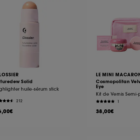
LOSSIER
LE MINI MACARO
uturedew Solid
Cosmopolitan Velv
Eye
ghlighter huile-sérum stick
212
1
6,00€
38,00€