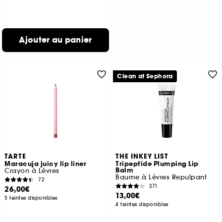
Ajouter au panier
Clean at Sephora
TARTE
THE INKEY LIST
Maracuja juicy lip liner
Tripeptide Plumping Lip
Balm
Crayon à Lèvres
Baume à Lèvres Repulpant
72
271
26,00€
13,00€
5 teintes disponibles
4 teintes disponibles