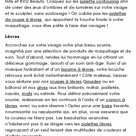
Hills et KVD Beauty. Craquez sur les
palette contouring
afin
de créer des jeux d’ombres et de lumières sur votre visage
et le sculpter, sans surdosage ! On oublie pas les
palettes
de rouge à lèvres
, qui apportent la touche finale à votre
maquillage, vous êtes prête à faire des ravages !
Lèvres
Accrochez sur votre visage votre plus beau sourire,
magnifié par une sélection de produits de maquillage et de
soin. Tout d’abord, rendez-lui hommage en lui offrant un
délicieux gommage, assorti d’un soin anti-âge. Suivi d’un
masque hydratant et d’un
baume à lèvres
, votre bouche
retrouve sont éclat instantanément ! Côté makeup, laissez-
vous séduire par nos
rouges à lèvres
(
liquides
ou en
bâtons) et nos
gloss
aux finis brillants, métal, pailletés,
nacrés,
mats
ou satinés. Pour définir précisément votre
sourire, redessinez-en les contours à l’aide d’un
crayon à
lèvres
, avec ou sans réserve ! Optez pour une
base
lissante,
nourrissante ou repulpante qui, en plus, vous assurera que
la couleur ne filera pas. Les beautystas avancées
n’hésiteront pas à se diriger vers les
palettes lèvres
,
regroupant d’un seul tenant des multitudes de couleurs et