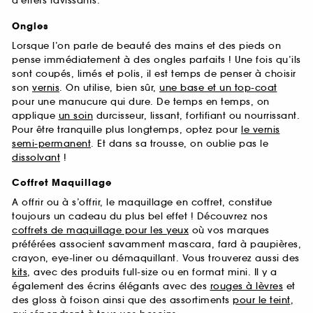
d’effets ravissants.
Ongles
Lorsque l’on parle de beauté des mains et des pieds on
pense immédiatement à des ongles parfaits ! Une fois qu’ils
sont coupés, limés et polis, il est temps de penser à choisir
son
vernis
. On utilise, bien sûr,
une base et un top-coat
pour une manucure qui dure. De temps en temps, on
applique
un soin
durcisseur, lissant, fortifiant ou nourrissant.
Pour être tranquille plus longtemps, optez pour
le vernis
semi-permanent
. Et dans sa trousse, on oublie pas le
dissolvant
!
Coffret Maquillage
A offrir ou à s’offrir, le maquillage en coffret, constitue
toujours un cadeau du plus bel effet ! Découvrez nos
coffrets de maquillage pour les yeux
où vos marques
préférées associent savamment mascara, fard à paupières,
crayon, eye-liner ou démaquillant. Vous trouverez aussi des
kits
, avec des produits full-size ou en format mini. Il y a
également des écrins élégants avec des
rouges à lèvres
et
des gloss à foison ainsi que des assortiments
pour le teint
,