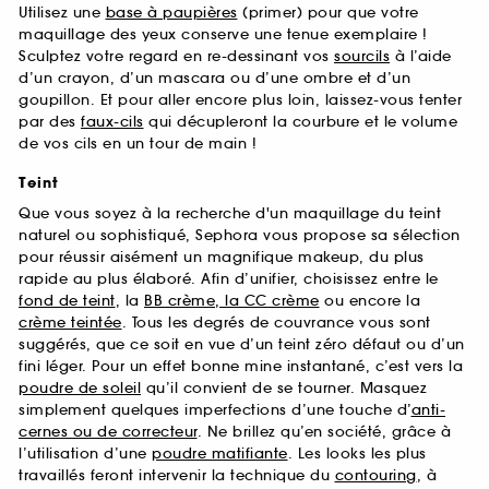
Utilisez une
base à paupières
(primer) pour que votre
maquillage des yeux conserve une tenue exemplaire !
Sculptez votre regard en re-dessinant vos
sourcils
à l’aide
d’un crayon, d’un mascara ou d’une ombre et d’un
goupillon. Et pour aller encore plus loin, laissez-vous tenter
par des
faux-cils
qui décupleront la courbure et le volume
de vos cils en un tour de main !
Teint
Que vous soyez à la recherche d'un maquillage du teint
naturel ou sophistiqué, Sephora vous propose sa sélection
pour réussir aisément un magnifique makeup, du plus
rapide au plus élaboré. Afin d’unifier, choisissez entre le
fond de teint
, la
BB crème, la CC crème
ou encore la
crème teintée
. Tous les degrés de couvrance vous sont
suggérés, que ce soit en vue d’un teint zéro défaut ou d’un
fini léger. Pour un effet bonne mine instantané, c’est vers la
poudre de soleil
qu’il convient de se tourner. Masquez
simplement quelques imperfections d’une touche d’
anti-
cernes ou de correcteur
. Ne brillez qu’en société, grâce à
l’utilisation d’une
poudre matifiante
. Les looks les plus
travaillés feront intervenir la technique du
contouring
, à