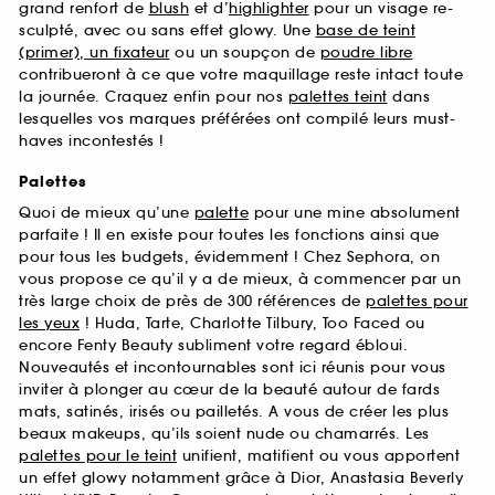
grand renfort de
blush
et d’
highlighter
pour un visage re-
sculpté, avec ou sans effet glowy. Une
base de teint
(primer), un fixateur
ou un soupçon de
poudre libre
contribueront à ce que votre maquillage reste intact toute
la journée. Craquez enfin pour nos
palettes teint
dans
lesquelles vos marques préférées ont compilé leurs must-
haves incontestés !
Palettes
Quoi de mieux qu’une
palette
pour une mine absolument
parfaite ! Il en existe pour toutes les fonctions ainsi que
pour tous les budgets, évidemment ! Chez Sephora, on
vous propose ce qu’il y a de mieux, à commencer par un
très large choix de près de 300 références de
palettes pour
les yeux
! Huda, Tarte, Charlotte Tilbury, Too Faced ou
encore Fenty Beauty subliment votre regard ébloui.
Nouveautés et incontournables sont ici réunis pour vous
inviter à plonger au cœur de la beauté autour de fards
mats, satinés, irisés ou pailletés. A vous de créer les plus
beaux makeups, qu’ils soient nude ou chamarrés. Les
palettes pour le teint
unifient, matifient ou vous apportent
un effet glowy notamment grâce à Dior, Anastasia Beverly