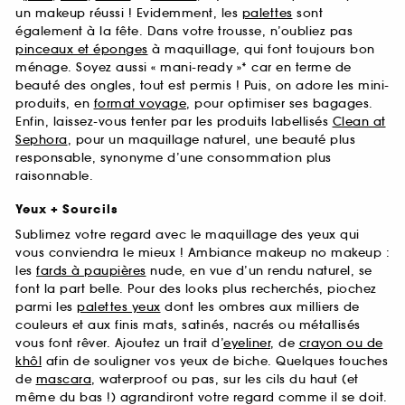
un makeup réussi ! Evidemment, les
palettes
sont
également à la fête. Dans votre trousse, n’oubliez pas
pinceaux et éponges
à maquillage, qui font toujours bon
ménage. Soyez aussi « mani-ready »* car en terme de
beauté des ongles, tout est permis ! Puis, on adore les mini-
produits, en
format voyage
, pour optimiser ses bagages.
Enfin, laissez-vous tenter par les produits labellisés
Clean at
Sephora
, pour un maquillage naturel, une beauté plus
responsable, synonyme d’une consommation plus
raisonnable.
Yeux + Sourcils
Sublimez votre regard avec le maquillage des yeux qui
vous conviendra le mieux ! Ambiance makeup no makeup :
les
fards à paupières
nude, en vue d’un rendu naturel, se
font la part belle. Pour des looks plus recherchés, piochez
parmi les
palettes yeux
dont les ombres aux milliers de
couleurs et aux finis mats, satinés, nacrés ou métallisés
vous font rêver. Ajoutez un trait d’
eyeliner
, de
crayon ou de
khôl
afin de souligner vos yeux de biche. Quelques touches
de
mascara
, waterproof ou pas, sur les cils du haut (et
même du bas !) agrandiront votre regard comme il se doit.