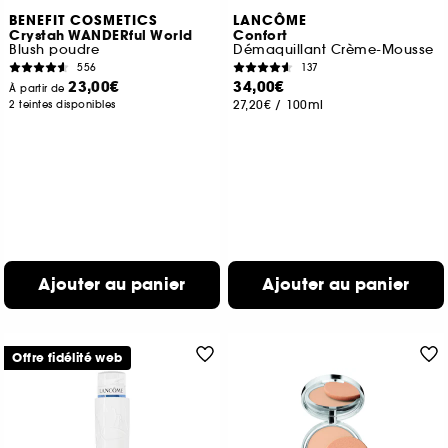
BENEFIT COSMETICS
LANCÔME
Crystah WANDERful World
Confort
Blush poudre
Démaquillant Crème-Mousse
556
137
23,00€
34,00€
À partir de
27,20€
/
100ml
2 teintes disponibles
Ajouter au panier
Ajouter au panier
Offre fidélité web