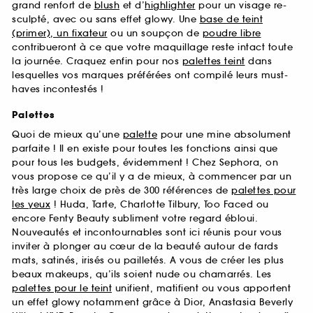
grand renfort de
blush
et d’
highlighter
pour un visage re-
sculpté, avec ou sans effet glowy. Une
base de teint
(primer), un fixateur
ou un soupçon de
poudre libre
contribueront à ce que votre maquillage reste intact toute
la journée. Craquez enfin pour nos
palettes teint
dans
lesquelles vos marques préférées ont compilé leurs must-
haves incontestés !
Palettes
Quoi de mieux qu’une
palette
pour une mine absolument
parfaite ! Il en existe pour toutes les fonctions ainsi que
pour tous les budgets, évidemment ! Chez Sephora, on
vous propose ce qu’il y a de mieux, à commencer par un
très large choix de près de 300 références de
palettes pour
les yeux
! Huda, Tarte, Charlotte Tilbury, Too Faced ou
encore Fenty Beauty subliment votre regard ébloui.
Nouveautés et incontournables sont ici réunis pour vous
inviter à plonger au cœur de la beauté autour de fards
mats, satinés, irisés ou pailletés. A vous de créer les plus
beaux makeups, qu’ils soient nude ou chamarrés. Les
palettes pour le teint
unifient, matifient ou vous apportent
un effet glowy notamment grâce à Dior, Anastasia Beverly