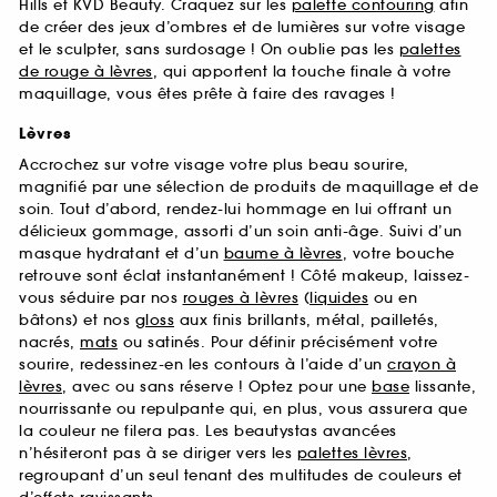
Hills et KVD Beauty. Craquez sur les
palette contouring
afin
de créer des jeux d’ombres et de lumières sur votre visage
et le sculpter, sans surdosage ! On oublie pas les
palettes
de rouge à lèvres
, qui apportent la touche finale à votre
maquillage, vous êtes prête à faire des ravages !
Lèvres
Accrochez sur votre visage votre plus beau sourire,
magnifié par une sélection de produits de maquillage et de
soin. Tout d’abord, rendez-lui hommage en lui offrant un
délicieux gommage, assorti d’un soin anti-âge. Suivi d’un
masque hydratant et d’un
baume à lèvres
, votre bouche
retrouve sont éclat instantanément ! Côté makeup, laissez-
vous séduire par nos
rouges à lèvres
(
liquides
ou en
bâtons) et nos
gloss
aux finis brillants, métal, pailletés,
nacrés,
mats
ou satinés. Pour définir précisément votre
sourire, redessinez-en les contours à l’aide d’un
crayon à
lèvres
, avec ou sans réserve ! Optez pour une
base
lissante,
nourrissante ou repulpante qui, en plus, vous assurera que
la couleur ne filera pas. Les beautystas avancées
n’hésiteront pas à se diriger vers les
palettes lèvres
,
regroupant d’un seul tenant des multitudes de couleurs et