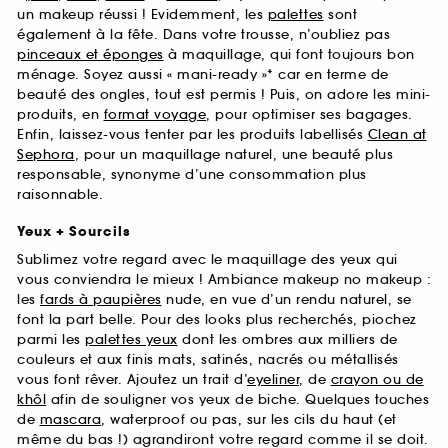
un makeup réussi ! Evidemment, les
palettes
sont
également à la fête. Dans votre trousse, n’oubliez pas
pinceaux et éponges
à maquillage, qui font toujours bon
ménage. Soyez aussi « mani-ready »* car en terme de
beauté des ongles, tout est permis ! Puis, on adore les mini-
produits, en
format voyage
, pour optimiser ses bagages.
Enfin, laissez-vous tenter par les produits labellisés
Clean at
Sephora
, pour un maquillage naturel, une beauté plus
responsable, synonyme d’une consommation plus
raisonnable.
Yeux + Sourcils
Sublimez votre regard avec le maquillage des yeux qui
vous conviendra le mieux ! Ambiance makeup no makeup :
les
fards à paupières
nude, en vue d’un rendu naturel, se
font la part belle. Pour des looks plus recherchés, piochez
parmi les
palettes yeux
dont les ombres aux milliers de
couleurs et aux finis mats, satinés, nacrés ou métallisés
vous font rêver. Ajoutez un trait d’
eyeliner
, de
crayon ou de
khôl
afin de souligner vos yeux de biche. Quelques touches
de
mascara
, waterproof ou pas, sur les cils du haut (et
même du bas !) agrandiront votre regard comme il se doit.