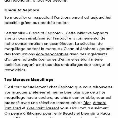
qui répondront à tous vos besoins.
Clean At Sephora
Se maquiller en respectant l’environnement est aujourd’hui
possible grâce aux produits portant
l’estampille « Clean at Sephora ». Cette initiative Sephora
vise à nous sensibiliser sur l’impact environnemental de
notre consommation en cosmétiques. La sélection de
maquillage portant la marque « Clean at Sephora » garantit
des formulations
éco-responsables
avec des ingrédients
d’origine
naturelle
(certaines d’entre elles étant même
certifiées
vegan
) ainsi que des emballages éco-conçus et
recyclables.
Top Marques Maquillage
C’est tout naturellement chez Sephora que vous retrouverez
vos marques préférées et même bien plus que cela ! Le
maquillage haute-couture, au chic incontestable, vous est
proposé avec une sélection remarquable :
Dior
,
Armani
,
Tom Ford
et
Yves Saint Laurent
vous séduiront assurément.
On pense à Rihanna pour
Fenty Beauty
et bien sûr à
Huda