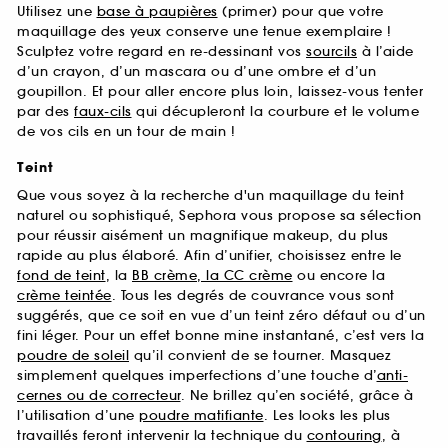
Utilisez une
base à paupières
(primer) pour que votre
maquillage des yeux conserve une tenue exemplaire !
Sculptez votre regard en re-dessinant vos
sourcils
à l’aide
d’un crayon, d’un mascara ou d’une ombre et d’un
goupillon. Et pour aller encore plus loin, laissez-vous tenter
par des
faux-cils
qui décupleront la courbure et le volume
de vos cils en un tour de main !
Teint
Que vous soyez à la recherche d'un maquillage du teint
naturel ou sophistiqué, Sephora vous propose sa sélection
pour réussir aisément un magnifique makeup, du plus
rapide au plus élaboré. Afin d’unifier, choisissez entre le
fond de teint
, la
BB crème, la CC crème
ou encore la
crème teintée
. Tous les degrés de couvrance vous sont
suggérés, que ce soit en vue d’un teint zéro défaut ou d’un
fini léger. Pour un effet bonne mine instantané, c’est vers la
poudre de soleil
qu’il convient de se tourner. Masquez
simplement quelques imperfections d’une touche d’
anti-
cernes ou de correcteur
. Ne brillez qu’en société, grâce à
l’utilisation d’une
poudre matifiante
. Les looks les plus
travaillés feront intervenir la technique du
contouring
, à