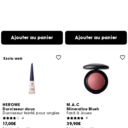
Ajouter au panier
Ajouter au panier
Exclu web
HEROME
M.A.C
Durcisseur doux
Mineralize Blush
Durcisseur teinté pour ongles
Fard à Joues
4
9
17,00€
39,90€