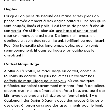
d’effets ravissants.
Ongles
Lorsque l’on parle de beauté des mains et des pieds on
pense immédiatement à des ongles parfaits ! Une fois qu’ils
sont coupés, limés et polis, il est temps de penser à choisir
son
vernis
. On utilise, bien sûr,
une base et un top-coat
pour une manucure qui dure. De temps en temps, on
applique
un soin
durcisseur, lissant, fortifiant ou nourrissant.
Pour être tranquille plus longtemps, optez pour
le vernis
semi-permanent
. Et dans sa trousse, on oublie pas le
dissolvant
!
Coffret Maquillage
A offrir ou à s’offrir, le maquillage en coffret, constitue
toujours un cadeau du plus bel effet ! Découvrez nos
coffrets de maquillage pour les yeux
où vos marques
préférées associent savamment mascara, fard à paupières,
crayon, eye-liner ou démaquillant. Vous trouverez aussi des
kits
, avec des produits full-size ou en format mini. Il y a
également des écrins élégants avec des
rouges à lèvres
et
des gloss à foison ainsi que des assortiments
pour le teint
,