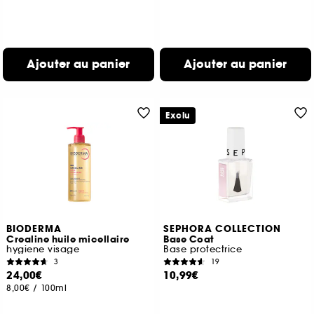
Ajouter au panier
Ajouter au panier
Exclu
BIODERMA
SEPHORA COLLECTION
Crealine huile micellaire
Base Coat
hygiene visage
Base protectrice
3
19
24,00€
10,99€
8,00€
/
100ml