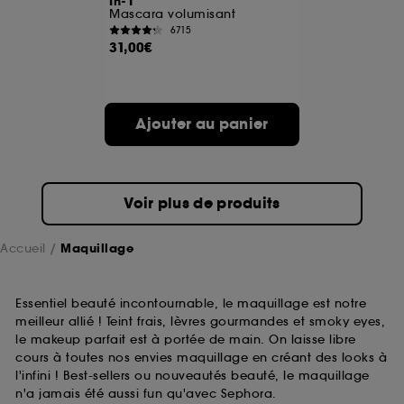
In-1
Mascara volumisant
6715
A l'exception des cookies techniques, le dépôt et la
31,00€
lecture de ces traceurs requiert votre accord. Vous
pouvez personnaliser vos choix concernant le dépôt
de ces cookies grâce au bouton "personnaliser mes
choix" ci-dessous ou décider de "tout accepter".
Ajouter au panier
Sephora pourra associer les informations de
navigation collectées par ces Cookies, pour les
finalités acceptées, avec les données personnelles
collectées ou générées lors de votre activité en ligne
ou en magasin. Pour refuser tous les cookies, cliques
Voir plus de produits
sur "continuer sans accepter". Voous pouvez à tout
moment choisir de retirer votrte consentement. Si vous
souhaitez obtenir plus d'information sur les cookies
Accueil
Maquillage
utilisés,
cliquez
ici
.
Essentiel beauté incontournable, le maquillage est notre
meilleur allié ! Teint frais, lèvres gourmandes et smoky eyes,
le makeup parfait est à portée de main. On laisse libre
cours à toutes nos envies maquillage en créant des looks à
l'infini ! Best-sellers ou nouveautés beauté, le maquillage
n'a jamais été aussi fun qu'avec Sephora.