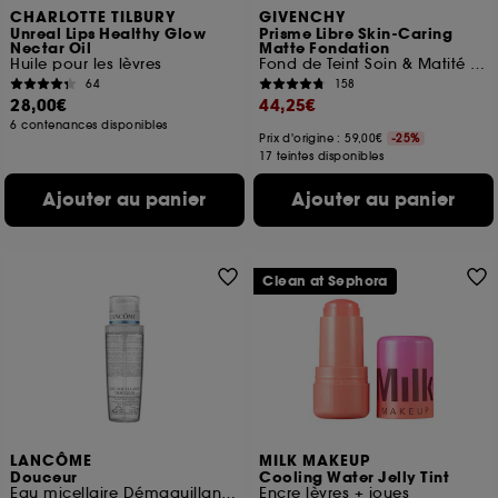
CHARLOTTE TILBURY
GIVENCHY
Unreal Lips Healthy Glow
Prisme Libre Skin-Caring
Nectar Oil
Matte Fondation
Huile pour les lèvres
Fond de Teint Soin & Matité 24H
64
158
28,00€
44,25€
6 contenances disponibles
Prix d'origine : 59,00€
-25%
17 teintes disponibles
Ajouter au panier
Ajouter au panier
Clean at Sephora
LANCÔME
MILK MAKEUP
Douceur
Cooling Water Jelly Tint
Eau micellaire Démaquillante Visage, Yeux, Lèvres
Encre lèvres + joues