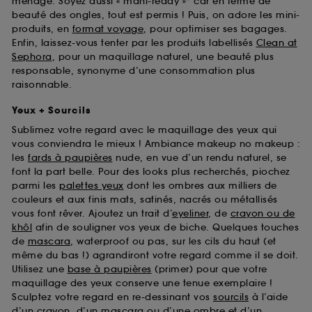
ménage. Soyez aussi « mani-ready »* car en terme de
beauté des ongles, tout est permis ! Puis, on adore les mini-
produits, en
format voyage
, pour optimiser ses bagages.
Enfin, laissez-vous tenter par les produits labellisés
Clean at
Sephora
, pour un maquillage naturel, une beauté plus
responsable, synonyme d’une consommation plus
raisonnable.
Yeux + Sourcils
Sublimez votre regard avec le maquillage des yeux qui
vous conviendra le mieux ! Ambiance makeup no makeup :
les
fards à paupières
nude, en vue d’un rendu naturel, se
font la part belle. Pour des looks plus recherchés, piochez
parmi les
palettes yeux
dont les ombres aux milliers de
couleurs et aux finis mats, satinés, nacrés ou métallisés
vous font rêver. Ajoutez un trait d’
eyeliner
, de
crayon ou de
khôl
afin de souligner vos yeux de biche. Quelques touches
de
mascara
, waterproof ou pas, sur les cils du haut (et
même du bas !) agrandiront votre regard comme il se doit.
Utilisez une
base à paupières
(primer) pour que votre
maquillage des yeux conserve une tenue exemplaire !
Sculptez votre regard en re-dessinant vos
sourcils
à l’aide
d’un crayon, d’un mascara ou d’une ombre et d’un