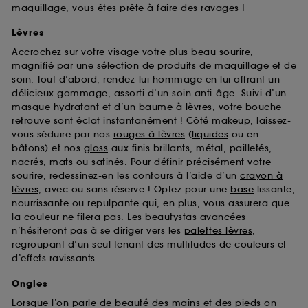
maquillage, vous êtes prête à faire des ravages !
Lèvres
Accrochez sur votre visage votre plus beau sourire,
magnifié par une sélection de produits de maquillage et de
soin. Tout d’abord, rendez-lui hommage en lui offrant un
délicieux gommage, assorti d’un soin anti-âge. Suivi d’un
masque hydratant et d’un
baume à lèvres
, votre bouche
retrouve sont éclat instantanément ! Côté makeup, laissez-
vous séduire par nos
rouges à lèvres
(
liquides
ou en
bâtons) et nos
gloss
aux finis brillants, métal, pailletés,
nacrés,
mats
ou satinés. Pour définir précisément votre
sourire, redessinez-en les contours à l’aide d’un
crayon à
lèvres
, avec ou sans réserve ! Optez pour une
base
lissante,
nourrissante ou repulpante qui, en plus, vous assurera que
la couleur ne filera pas. Les beautystas avancées
n’hésiteront pas à se diriger vers les
palettes lèvres
,
regroupant d’un seul tenant des multitudes de couleurs et
d’effets ravissants.
Ongles
Lorsque l’on parle de beauté des mains et des pieds on