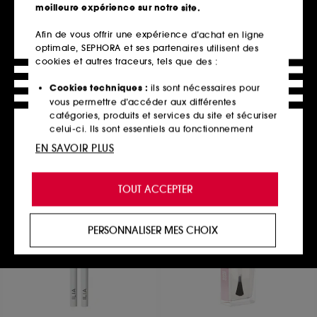
meilleure expérience sur notre site.
Afin de vous offrir une expérience d’achat en ligne
optimale, SEPHORA et ses partenaires utilisent des
ANASTASIA BEVERLY HILLS
LE MINI MACARON
Smooth Blur Bronzer
Kit de dépose
cookies et autres traceurs, tels que des :
Bronzer
Coffret Vernis à ongles
84
76
Cookies techniques :
ils sont nécessaires pour
43,00€
17,00€
vous permettre d’accéder aux différentes
7 teintes disponibles
catégories, produits et services du site et sécuriser
celui-ci. Ils sont essentiels au fonctionnement
technique du site et ne peuvent être désactivés.
EN SAVOIR PLUS
Ajouter au panier
Ajouter au panier
Cookies de personnalisation :
ils nous permettent
de vous offrir une expérience enrichie et
TOUT ACCEPTER
personnalisée en vous recommandant des
produits, des services et des contenus qui
Clean at Sephora
Exclu
répondent au mieux à vos préférences, et de vous
PERSONNALISER MES CHOIX
proposer des offres promotionnelles adaptées à
votre profil.
Cookies réseaux sociaux et publicité :
ils sont
utilisés pour vous présenter du contenu susceptible
de vous plaire via des publicités, y compris sur des
sites tiers et sur les réseaux sociaux, sur la base