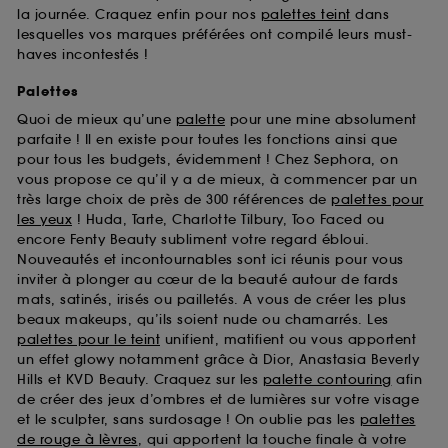
la journée. Craquez enfin pour nos
palettes teint
dans
lesquelles vos marques préférées ont compilé leurs must-
haves incontestés !
Palettes
Quoi de mieux qu’une
palette
pour une mine absolument
parfaite ! Il en existe pour toutes les fonctions ainsi que
pour tous les budgets, évidemment ! Chez Sephora, on
vous propose ce qu’il y a de mieux, à commencer par un
très large choix de près de 300 références de
palettes pour
les yeux
! Huda, Tarte, Charlotte Tilbury, Too Faced ou
encore Fenty Beauty subliment votre regard ébloui.
Nouveautés et incontournables sont ici réunis pour vous
inviter à plonger au cœur de la beauté autour de fards
mats, satinés, irisés ou pailletés. A vous de créer les plus
beaux makeups, qu’ils soient nude ou chamarrés. Les
palettes pour le teint
unifient, matifient ou vous apportent
un effet glowy notamment grâce à Dior, Anastasia Beverly
Hills et KVD Beauty. Craquez sur les
palette contouring
afin
de créer des jeux d’ombres et de lumières sur votre visage
et le sculpter, sans surdosage ! On oublie pas les
palettes
de rouge à lèvres
, qui apportent la touche finale à votre