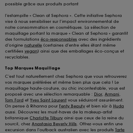
possible grâce aux produits portant
l’estampille « Clean at Sephora ». Cette initiative Sephora
vise à nous sensibiliser sur l’impact environnemental de
notre consommation en cosmétiques. La sélection de
maquillage portant la marque « Clean at Sephora » garantit
des formulations
éco-responsables
avec des ingrédients
d’origine
naturelle
(certaines d’entre elles étant même
certifiées
vegan
) ainsi que des emballages éco-conçus et
recyclables.
Top Marques Maquillage
C’est tout naturellement chez Sephora que vous retrouverez
vos marques préférées et même bien plus que cela ! Le
maquillage haute-couture, au chic incontestable, vous est
proposé avec une sélection remarquable :
Dior
,
Armani
,
Tom Ford
et
Yves Saint Laurent
vous séduiront assurément.
On pense à Rihanna pour
Fenty Beauty
et bien sûr à
Huda
aussi. Découvrez les must-haves de la makeup-artist
britannique
Charlotte Tilbury
ainsi que ceux de la reine du
sourcil, chez
Anastasia Beverly Hills
. Offrez-vous enfin une
excursion dans l’outback australien avec les produits
Tarte