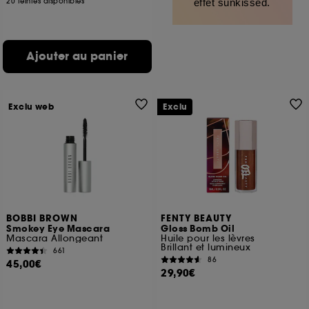
20 teintes disponibles
effet sunkissed.
Ajouter au panier
Exclu web
Exclu
BOBBI BROWN
FENTY BEAUTY
Smokey Eye Mascara
Gloss Bomb Oil
Mascara Allongeant
Huile pour les lèvres
Brillant et lumineux
661
86
45,00€
29,90€