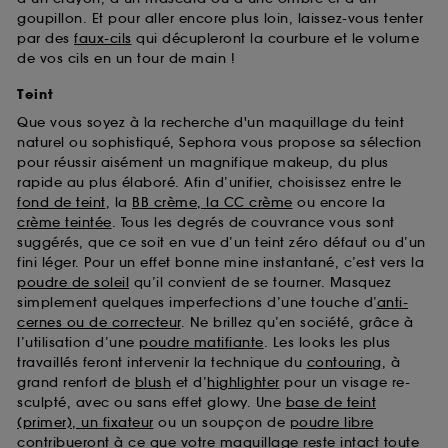
goupillon. Et pour aller encore plus loin, laissez-vous tenter
par des
faux-cils
qui décupleront la courbure et le volume
de vos cils en un tour de main !
Teint
Que vous soyez à la recherche d'un maquillage du teint
naturel ou sophistiqué, Sephora vous propose sa sélection
pour réussir aisément un magnifique makeup, du plus
rapide au plus élaboré. Afin d’unifier, choisissez entre le
fond de teint
, la
BB crème, la CC crème
ou encore la
crème teintée
. Tous les degrés de couvrance vous sont
suggérés, que ce soit en vue d’un teint zéro défaut ou d’un
fini léger. Pour un effet bonne mine instantané, c’est vers la
poudre de soleil
qu’il convient de se tourner. Masquez
simplement quelques imperfections d’une touche d’
anti-
cernes ou de correcteur
. Ne brillez qu’en société, grâce à
l’utilisation d’une
poudre matifiante
. Les looks les plus
travaillés feront intervenir la technique du
contouring
, à
grand renfort de
blush
et d’
highlighter
pour un visage re-
sculpté, avec ou sans effet glowy. Une
base de teint
(primer), un fixateur
ou un soupçon de
poudre libre
contribueront à ce que votre maquillage reste intact toute