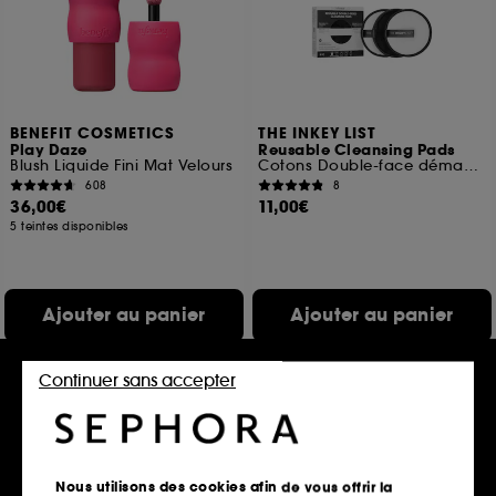
BENEFIT COSMETICS
THE INKEY LIST
Play Daze
Reusable Cleansing Pads
Blush Liquide Fini Mat Velours
Cotons Double-face démaquillants réutilisables
608
8
36,00€
11,00€
5 teintes disponibles
Ajouter au panier
Ajouter au panier
Continuer sans accepter
Nous utilisons des cookies afin de vous offrir la