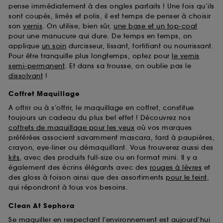
pense immédiatement à des ongles parfaits ! Une fois qu’ils
sont coupés, limés et polis, il est temps de penser à choisir
son
vernis
. On utilise, bien sûr,
une base et un top-coat
pour une manucure qui dure. De temps en temps, on
applique
un soin
durcisseur, lissant, fortifiant ou nourrissant.
Pour être tranquille plus longtemps, optez pour
le vernis
semi-permanent
. Et dans sa trousse, on oublie pas le
dissolvant
!
Coffret Maquillage
A offrir ou à s’offrir, le maquillage en coffret, constitue
toujours un cadeau du plus bel effet ! Découvrez nos
coffrets de maquillage pour les yeux
où vos marques
préférées associent savamment mascara, fard à paupières,
crayon, eye-liner ou démaquillant. Vous trouverez aussi des
kits
, avec des produits full-size ou en format mini. Il y a
également des écrins élégants avec des
rouges à lèvres
et
des gloss à foison ainsi que des assortiments
pour le teint
,
qui répondront à tous vos besoins.
Clean At Sephora
Se maquiller en respectant l’environnement est aujourd’hui