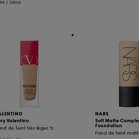
99€
/
100ml
ALENTINO
NARS
ry Valentino
Soft Matte Comple
Foundation
Fond de Teint très léger, très longue tenue 24h, SPF 25
Fond de teint matif