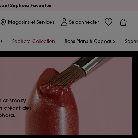
Avent Sephora Favorites
Magasins
et Services
Se connecter
s
Sephora Collection
Bons Plans & Cadeaux
Sepho
es et smoky
en créant des
ephora.