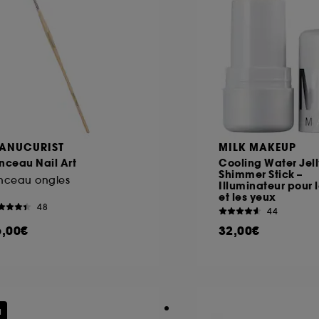
ANUCURIST
MILK MAKEUP
nceau Nail Art
Cooling Water Jell
Shimmer Stick –
inceau ongles
Illuminateur pour 
et les yeux
48
44
6,00€
32,00€
u