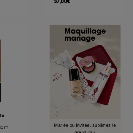
37,00€
te
Mariée ou invitée, sublimez le
iant
grand jour