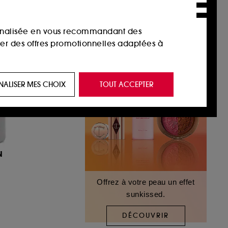
sonnalisée en vous recommandant des
ser des offres promotionnelles adaptées à
 de vous plaire via des publicités, y compris
NALISER MES CHOIX
TOUT ACCEPTER
e navigation, et de l'historique de vos
 de navigation sur notre site afin d’en
N
 les fraudes aux moyens de paiement et les
Offrez à votre peau un effet
sunkissed.
nctionnalités du site, tel que les cookies
us permettant d’accéder à votre compte lors
DÉCOUVRIR