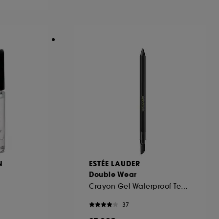
ous pouvez personnaliser vos choix concernant
cepter". Sephora pourra associer les
 personnelles collectées ou générées lors
ccepter". Voous pouvez à tout moment choisir
uez
ici
.
N
ESTÉE LAUDER
Double Wear
Crayon Gel Waterproof Tenue 24H
37