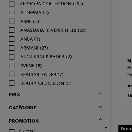
SEPHORA COLLECTION (191)
A-DERMA (1)
AIME (1)
ANASTASIA BEVERLY HILLS (62)
ANUA (1)
ARMANI (27)
AUGUSTINUS BADER (2)
M
AVENE (8)
Pi
BEAUTYBLENDER (7)
P
BEAUTY OF JOSEON (3)
BENEFIT COSMETICS (97)
PRIX
1
BIODERMA (9)
CATÉGORIE
BLACK UP (33)
BOBBI BROWN (60)
Maquillage
PROMOTION
BYOMA (5)
-25% sur une sélection maquillage
Excl
0 (1975)