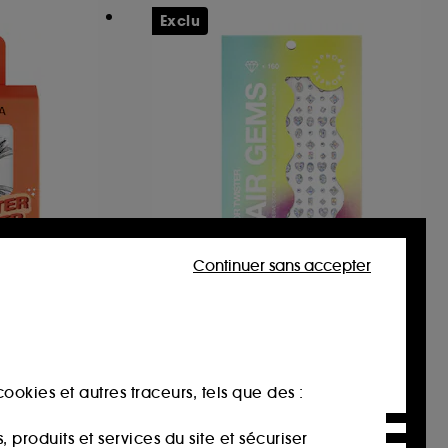
Exclu
Continuer sans accepter
TION
SEPHORA COLLECTION
Color Twister
Faux cils légers et réutilisables
Strass Individuels pour les cheveux
4
9,99€
ookies et autres traceurs, tels que des :
produits et services du site et sécuriser