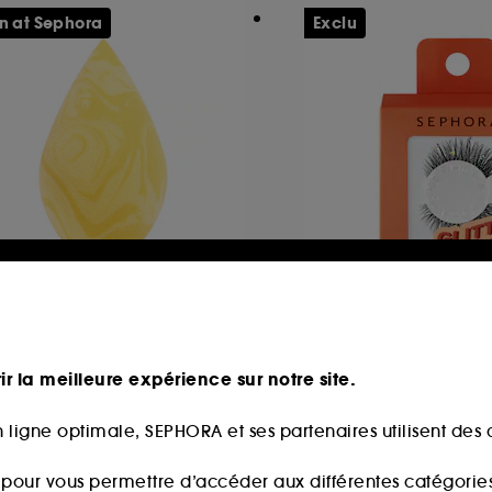
n at Sephora
Exclu
OSAS
SEPHORA COLLEC
evealer Dual-Ended
Faux cils strass
ake-up Blender
ponge de maquillage
ir la meilleure expérience sur notre site.
6
53
5,00€
11,99€
 ligne optimale, SEPHORA et ses partenaires utilisent des c
s pour vous permettre d’accéder aux différentes catégories, 