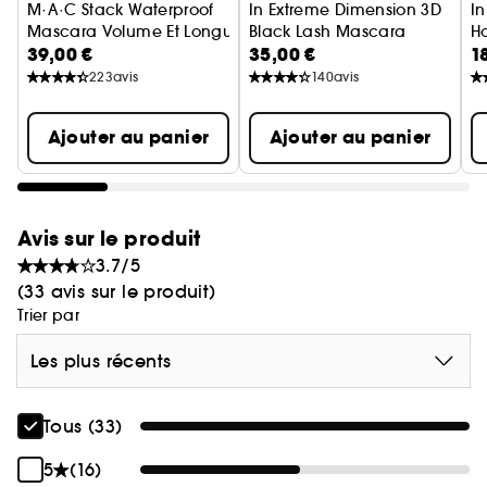
M·A·C Stack Waterproof
In Extreme Dimension 3D
I
- Ne coule pas
Mascara Volume Et Longueur Waterproof
Black Lash Mascara
Ho
- Waterproof et résistant aux larmes
39,00 €
35,00 €
1
Mascara 3D
C
- Résistant à la transpiration et à l'humidité
223
avis
140
avis
- Formule tenue toute la journée
- Testé par des ophtalmologues
Ajouter au panier
Ajouter au panier
- Adapté aux porteurs de lentilles de contact
Avis sur le produit
3.7/5
(33 avis sur le produit)
Trier par
Les plus récents
Tous (33)
5
(16)