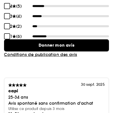
4
(5)
3
(4)
2
(2)
1
(6)
Donner mon avis
Conditions de publication des avis
30 sept. 2025
capi
25-34 ans
Avis spontané sans confirmation d'achat
Utilise ce produit depuis 3 mois