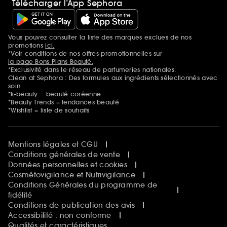
Télécharger l’App Sephora
Vous pouvez consulter la liste des marques exclues de nos
Mentions additionnelles
promotions
ici.
*Voir conditions de nos offres promotionnelles sur
la page Bons Plans Beauté.
*Exclusivité dans le réseau de parfumeries nationales.
Clean at Sephora : Des formules aux ingrédients sélectionnés avec
soin
*k-beauty = beauté coréenne
*Beauty Trends = tendances beauté
*Wishlist = liste de souhaits
Mentions légales et CGU
Conditions générales de vente
Données personnelles et cookies
Cosmétovigilance et Nutrivigilance
Conditions Générales du programme de
fidélité
Conditions de publication des avis
Accessibilité : non conforme
Qualités et caractéristiques