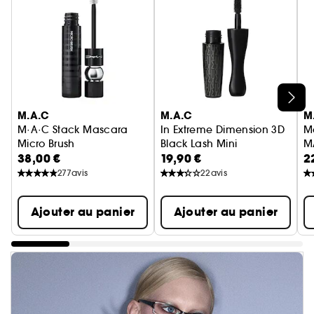
Ignorer le carrousel produits
M.A.C
M.A.C
M
M·A·C Stack Mascara
In Extreme Dimension 3D
M
Micro Brush
Black Lash Mini
M
38,00 €
19,90 €
2
Mascara Allongeant
Mini Mascara 3D
M
277
avis
22
avis
Ajouter au panier
Ajouter au panier