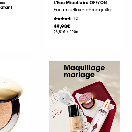
ss –
L'Eau Micellaire OFF/ON
ratant
Eau micellaire démaquillante visage, yeux et lèvres
12
49,90€
28,51€
/
100ml