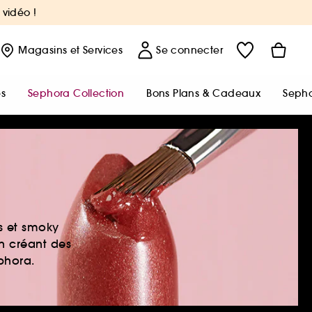
 vidéo !
Magasins
et Services
Se connecter
s
Sephora Collection
Bons Plans & Cadeaux
Sepho
es et smoky
en créant des
ephora.