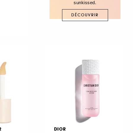
sunkissed.
DÉCOUVRIR
R
DIOR