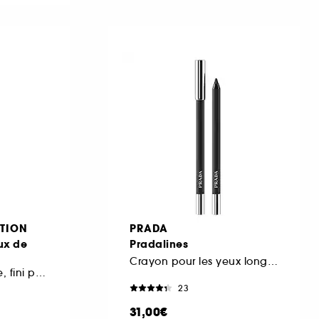
TION
PRADA
ux de
Pradalines
Crayon pour les yeux longue tenue
Application intuitive, fini parfait
23
31,00€