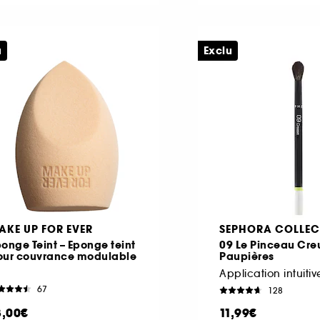
u
Exclu
AKE UP FOR EVER
SEPHORA COLLEC
onge Teint – Eponge teint
09 Le Pinceau Cre
our couvrance modulable
Paupières
67
128
8,00€
11,99€