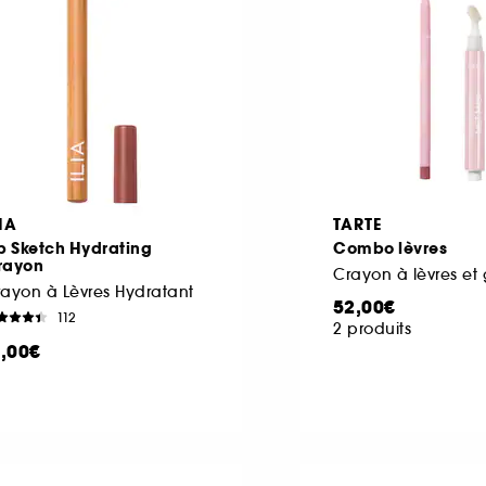
IA
TARTE
p Sketch Hydrating
Combo lèvres
rayon
Crayon à lèvres et 
ayon à Lèvres Hydratant
52,00€
112
2 produits
1,00€