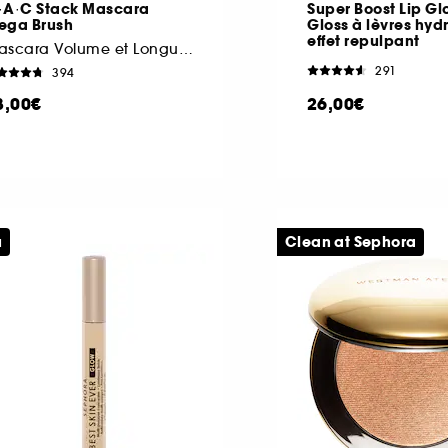
·A·C Stack Mascara
Super Boost Lip Glo
ega Brush
Gloss à lèvres hyd
effet repulpant
Mascara Volume et Longueur
291
394
8,00€
26,00€
u
Clean at Sephora