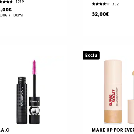
1279
332
2,00€
32,00€
,00€
/
100ml
Exclu
.A.C
MAKE UP FOR EVE