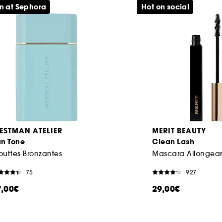
n at Sephora
Hot on social
ESTMAN ATELIER
MERIT BEAUTY
un Tone
Clean Lash
uttes Bronzantes
Mascara Allongea
75
927
7,00€
29,00€