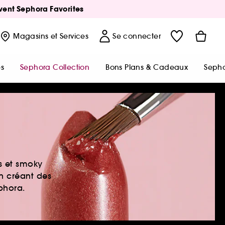
Avent Sephora Favorites
Magasins
et Services
Se connecter
s
Sephora Collection
Bons Plans & Cadeaux
Sepho
es et smoky
en créant des
ephora.