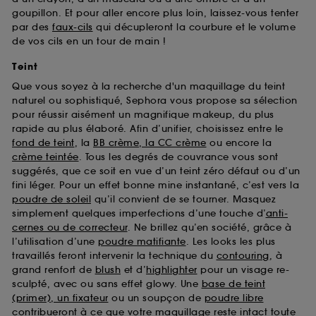
goupillon. Et pour aller encore plus loin, laissez-vous tenter
par des
faux-cils
qui décupleront la courbure et le volume
de vos cils en un tour de main !
Teint
Que vous soyez à la recherche d'un maquillage du teint
naturel ou sophistiqué, Sephora vous propose sa sélection
pour réussir aisément un magnifique makeup, du plus
rapide au plus élaboré. Afin d’unifier, choisissez entre le
fond de teint
, la
BB crème, la CC crème
ou encore la
crème teintée
. Tous les degrés de couvrance vous sont
suggérés, que ce soit en vue d’un teint zéro défaut ou d’un
fini léger. Pour un effet bonne mine instantané, c’est vers la
poudre de soleil
qu’il convient de se tourner. Masquez
simplement quelques imperfections d’une touche d’
anti-
cernes ou de correcteur
. Ne brillez qu’en société, grâce à
l’utilisation d’une
poudre matifiante
. Les looks les plus
travaillés feront intervenir la technique du
contouring
, à
grand renfort de
blush
et d’
highlighter
pour un visage re-
sculpté, avec ou sans effet glowy. Une
base de teint
(primer), un fixateur
ou un soupçon de
poudre libre
contribueront à ce que votre maquillage reste intact toute