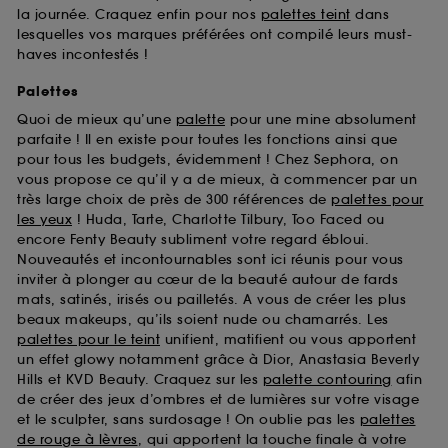
la journée. Craquez enfin pour nos
palettes teint
dans
lesquelles vos marques préférées ont compilé leurs must-
haves incontestés !
Palettes
Quoi de mieux qu’une
palette
pour une mine absolument
parfaite ! Il en existe pour toutes les fonctions ainsi que
pour tous les budgets, évidemment ! Chez Sephora, on
vous propose ce qu’il y a de mieux, à commencer par un
très large choix de près de 300 références de
palettes pour
les yeux
! Huda, Tarte, Charlotte Tilbury, Too Faced ou
encore Fenty Beauty subliment votre regard ébloui.
Nouveautés et incontournables sont ici réunis pour vous
inviter à plonger au cœur de la beauté autour de fards
mats, satinés, irisés ou pailletés. A vous de créer les plus
beaux makeups, qu’ils soient nude ou chamarrés. Les
palettes pour le teint
unifient, matifient ou vous apportent
un effet glowy notamment grâce à Dior, Anastasia Beverly
Hills et KVD Beauty. Craquez sur les
palette contouring
afin
de créer des jeux d’ombres et de lumières sur votre visage
et le sculpter, sans surdosage ! On oublie pas les
palettes
de rouge à lèvres
, qui apportent la touche finale à votre