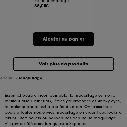
Kit de démarrage
38,00€
A l'exception des cookies techniques, le dépôt et la
lecture de ces traceurs requiert votre accord. Vous
pouvez personnaliser vos choix concernant le dépôt
de ces cookies grâce au bouton "personnaliser mes
choix" ci-dessous ou décider de "tout accepter".
Ajouter au panier
Sephora pourra associer les informations de
navigation collectées par ces Cookies, pour les
finalités acceptées, avec les données personnelles
collectées ou générées lors de votre activité en ligne
ou en magasin. Pour refuser tous les cookies, cliques
Voir plus de produits
sur "continuer sans accepter". Voous pouvez à tout
moment choisir de retirer votrte consentement. Si vous
souhaitez obtenir plus d'information sur les cookies
Accueil
Maquillage
utilisés,
cliquez
ici
.
Essentiel beauté incontournable, le maquillage est notre
meilleur allié ! Teint frais, lèvres gourmandes et smoky eyes,
le makeup parfait est à portée de main. On laisse libre
cours à toutes nos envies maquillage en créant des looks à
l'infini ! Best-sellers ou nouveautés beauté, le maquillage
n'a jamais été aussi fun qu'avec Sephora.