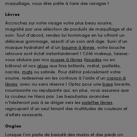
maquillage, vous êtes prête à faire des ravages !
Lèvres
Accrochez sur votre visage votre plus beau sourire,
magnifié par une sélection de produits de maquillage et de
soin. Tout d’abord, rendez-lui hommage en lui offrant un
délicieux gommage, assorti d’un soin anti-âge. Suivi d’un
masque hydratant et d’un
baume à lèvres
, votre bouche
retrouve sont éclat instantanément ! Côté makeup, laissez-
vous séduire par nos
rouges à lèvres
(
liquides
ou en
bâtons) et nos
gloss
aux finis brillants, métal, pailletés,
nacrés,
mats
ou satinés. Pour définir précisément votre
sourire, redessinez-en les contours à l’aide d’un
crayon à
lèvres
, avec ou sans réserve ! Optez pour une
base
lissante,
nourrissante ou repulpante qui, en plus, vous assurera que
la couleur ne filera pas. Les beautystas avancées
n’hésiteront pas à se diriger vers les
palettes lèvres
,
regroupant d’un seul tenant des multitudes de couleurs et
d’effets ravissants.
Ongles
Lorsque l’on parle de beauté des mains et des pieds on