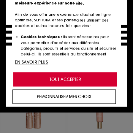
meilleure expérience sur notre site.
Afin de vous offrir une expérience d’achat en ligne
optimale, SEPHORA et ses partenaires utilisent des
ANASTASIA BEVERLY HILLS
HOURGLASS
Dewy Set
Voyeur Eyeshadow Stick
cookies et autres traceurs, tels que des :
Spray Fixateur
Fard à paupières stick
404
50
Cookies techniques :
ils sont nécessaires pour
39,90€
39,90€
vous permettre d’accéder aux différentes
7 teintes disponibles
catégories, produits et services du site et sécuriser
celui-ci. Ils sont essentiels au fonctionnement
technique du site et ne peuvent être désactivés.
EN SAVOIR PLUS
Ajouter au panier
Ajouter au panier
Cookies de personnalisation :
ils nous permettent
de vous offrir une expérience enrichie et
TOUT ACCEPTER
personnalisée en vous recommandant des
produits, des services et des contenus qui
Exclu
répondent au mieux à vos préférences, et de vous
PERSONNALISER MES CHOIX
proposer des offres promotionnelles adaptées à
votre profil.
Cookies réseaux sociaux et publicité :
ils sont
utilisés pour vous présenter du contenu susceptible
de vous plaire via des publicités, y compris sur des
sites tiers et sur les réseaux sociaux, sur la base