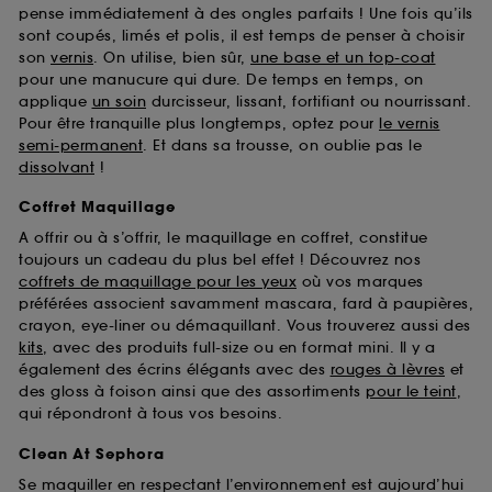
pense immédiatement à des ongles parfaits ! Une fois qu’ils
sont coupés, limés et polis, il est temps de penser à choisir
son
vernis
. On utilise, bien sûr,
une base et un top-coat
pour une manucure qui dure. De temps en temps, on
applique
un soin
durcisseur, lissant, fortifiant ou nourrissant.
Pour être tranquille plus longtemps, optez pour
le vernis
semi-permanent
. Et dans sa trousse, on oublie pas le
dissolvant
!
Coffret Maquillage
A offrir ou à s’offrir, le maquillage en coffret, constitue
toujours un cadeau du plus bel effet ! Découvrez nos
coffrets de maquillage pour les yeux
où vos marques
préférées associent savamment mascara, fard à paupières,
crayon, eye-liner ou démaquillant. Vous trouverez aussi des
kits
, avec des produits full-size ou en format mini. Il y a
également des écrins élégants avec des
rouges à lèvres
et
des gloss à foison ainsi que des assortiments
pour le teint
,
qui répondront à tous vos besoins.
Clean At Sephora
Se maquiller en respectant l’environnement est aujourd’hui