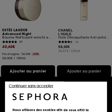
ESTÉE LAUDER
CHANEL
Advanced Night
L'HUILE
Baume Nettoyant enrichi en Huiles Végétales Nourrissantes
Huile Démaquillante Anti-pollution
59
12
40,60€
58,00€
38,67€
/
100ml
Prix d'origine : 58,00€
-30%
58,00€
/
100ml
Ajouter au panier
Ajouter au panier
Continuer sans accepter
Nous utilisons des cookies afin de vous offrir la