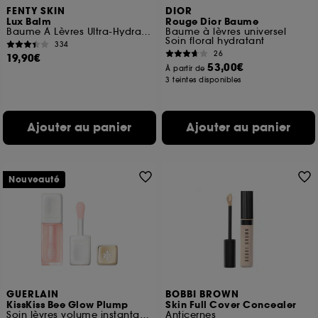
FENTY SKIN
DIOR
Lux Balm
Rouge Dior Baume
Baume À Lèvres Ultra-Hydratant À La Cerise
Baume à lèvres universel
Soin floral hydratant
334
26
19,90€
53,00€
À partir de
3 teintes disponibles
Ajouter au panier
Ajouter au panier
Nouveauté
GUERLAIN
BOBBI BROWN
KissKiss Bee Glow Plump
Skin Full Cover Concealer
Soin lèvres volume instantané & longue durée
Anticernes