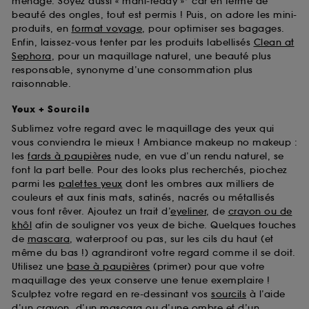
ménage. Soyez aussi « mani-ready »* car en terme de
beauté des ongles, tout est permis ! Puis, on adore les mini-
produits, en
format voyage
, pour optimiser ses bagages.
Enfin, laissez-vous tenter par les produits labellisés
Clean at
Sephora
, pour un maquillage naturel, une beauté plus
responsable, synonyme d’une consommation plus
raisonnable.
Yeux + Sourcils
Sublimez votre regard avec le maquillage des yeux qui
vous conviendra le mieux ! Ambiance makeup no makeup :
les
fards à paupières
nude, en vue d’un rendu naturel, se
font la part belle. Pour des looks plus recherchés, piochez
parmi les
palettes yeux
dont les ombres aux milliers de
couleurs et aux finis mats, satinés, nacrés ou métallisés
vous font rêver. Ajoutez un trait d’
eyeliner
, de
crayon ou de
khôl
afin de souligner vos yeux de biche. Quelques touches
de
mascara
, waterproof ou pas, sur les cils du haut (et
même du bas !) agrandiront votre regard comme il se doit.
Utilisez une
base à paupières
(primer) pour que votre
maquillage des yeux conserve une tenue exemplaire !
Sculptez votre regard en re-dessinant vos
sourcils
à l’aide
d’un crayon, d’un mascara ou d’une ombre et d’un