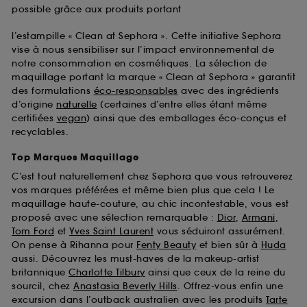
possible grâce aux produits portant
l’estampille « Clean at Sephora ». Cette initiative Sephora
vise à nous sensibiliser sur l’impact environnemental de
notre consommation en cosmétiques. La sélection de
maquillage portant la marque « Clean at Sephora » garantit
des formulations
éco-responsables
avec des ingrédients
d’origine
naturelle
(certaines d’entre elles étant même
certifiées
vegan
) ainsi que des emballages éco-conçus et
recyclables.
Top Marques Maquillage
C’est tout naturellement chez Sephora que vous retrouverez
vos marques préférées et même bien plus que cela ! Le
maquillage haute-couture, au chic incontestable, vous est
proposé avec une sélection remarquable :
Dior
,
Armani
,
Tom Ford
et
Yves Saint Laurent
vous séduiront assurément.
On pense à Rihanna pour
Fenty Beauty
et bien sûr à
Huda
aussi. Découvrez les must-haves de la makeup-artist
britannique
Charlotte Tilbury
ainsi que ceux de la reine du
sourcil, chez
Anastasia Beverly Hills
. Offrez-vous enfin une
excursion dans l’outback australien avec les produits
Tarte