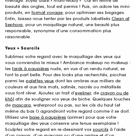
ménage. Soyez aussi « mani-ready »* car en terme de
beauté des ongles, tout est permis ! Puis, on adore les mini-
produits, en
format voyage
, pour optimiser ses bagages.
Enfin, laissez-vous tenter par les produits labellisés
Clean at
Sephora
, pour un maquillage naturel, une beauté plus
responsable, synonyme d’une consommation plus
raisonnable.
Yeux + Sourcils
Sublimez votre regard avec le maquillage des yeux qui
vous conviendra le mieux ! Ambiance makeup no makeup :
les
fards à paupières
nude, en vue d’un rendu naturel, se
font la part belle. Pour des looks plus recherchés, piochez
parmi les
palettes yeux
dont les ombres aux milliers de
couleurs et aux finis mats, satinés, nacrés ou métallisés
vous font rêver. Ajoutez un trait d’
eyeliner
, de
crayon ou de
khôl
afin de souligner vos yeux de biche. Quelques touches
de
mascara
, waterproof ou pas, sur les cils du haut (et
même du bas !) agrandiront votre regard comme il se doit.
Utilisez une
base à paupières
(primer) pour que votre
maquillage des yeux conserve une tenue exemplaire !
Sculptez votre regard en re-dessinant vos
sourcils
à l’aide
d’un crayon, d’un mascara ou d’une ombre et d’un