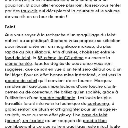
goupillon. Et pour aller encore plus loin, laissez-vous tenter
par des
faux-cils
qui décupleront la courbure et le volume
de vos cils en un tour de main !
Teint
Que vous soyez à la recherche d'un maquillage du teint
naturel ou sophistiqué, Sephora vous propose sa sélection
pour réussir aisément un magnifique makeup, du plus
rapide au plus élaboré. Afin d’unifier, choisissez entre le
fond de teint
, la
BB crème, la CC crème
ou encore la
crème teintée
. Tous les degrés de couvrance vous sont
suggérés, que ce soit en vue d’un teint zéro défaut ou d’un
fini léger. Pour un effet bonne mine instantané, c’est vers la
poudre de soleil
qu’il convient de se tourner. Masquez
simplement quelques imperfections d’une touche d’
anti-
cernes ou de correcteur
. Ne brillez qu’en société, grâce à
l’utilisation d’une
poudre matifiante
. Les looks les plus
travaillés feront intervenir la technique du
contouring
, à
grand renfort de
blush
et d’
highlighter
pour un visage re-
sculpté, avec ou sans effet glowy. Une
base de teint
(primer), un fixateur
ou un soupçon de
poudre libre
contribueront à ce que votre maquillage reste intact toute