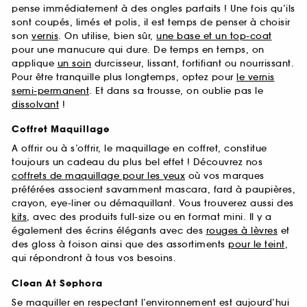
pense immédiatement à des ongles parfaits ! Une fois qu’ils
sont coupés, limés et polis, il est temps de penser à choisir
son
vernis
. On utilise, bien sûr,
une base et un top-coat
pour une manucure qui dure. De temps en temps, on
applique
un soin
durcisseur, lissant, fortifiant ou nourrissant.
Pour être tranquille plus longtemps, optez pour
le vernis
semi-permanent
. Et dans sa trousse, on oublie pas le
dissolvant
!
Coffret Maquillage
A offrir ou à s’offrir, le maquillage en coffret, constitue
toujours un cadeau du plus bel effet ! Découvrez nos
coffrets de maquillage pour les yeux
où vos marques
préférées associent savamment mascara, fard à paupières,
crayon, eye-liner ou démaquillant. Vous trouverez aussi des
kits
, avec des produits full-size ou en format mini. Il y a
également des écrins élégants avec des
rouges à lèvres
et
des gloss à foison ainsi que des assortiments
pour le teint
,
qui répondront à tous vos besoins.
Clean At Sephora
Se maquiller en respectant l’environnement est aujourd’hui