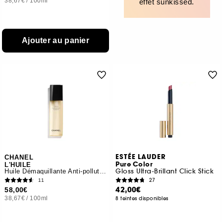
38,67€
/
100ml
effet sunkissed.
Ajouter au panier
ESTÉE LAUDER
CHANEL
Pure Color
L'HUILE
Gloss Ultra-Brillant Click Stick
Huile Démaquillante Anti-pollution
27
11
42,00€
58,00€
38,67€
/
100ml
8 teintes disponibles