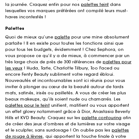
la journée. Craquez enfin pour nos
palettes teint
dans
lesquelles vos marques préférées ont compilé leurs must-
haves incontestés !
Palettes
Quoi de mieux qu’une
palette
pour une mine absolument
parfaite ! Il en existe pour toutes les fonctions ainsi que
pour tous les budgets, évidemment ! Chez Sephora, on
vous propose ce qu’il y a de mieux, à commencer par un
très large choix de près de 300 références de
palettes pour
les yeux
! Huda, Tarte, Charlotte Tilbury, Too Faced ou
encore Fenty Beauty subliment votre regard ébloui.
Nouveautés et incontournables sont ici réunis pour vous
inviter à plonger au cœur de la beauté autour de fards
mats, satinés, irisés ou pailletés. A vous de créer les plus
beaux makeups, qu’ils soient nude ou chamarrés. Les
palettes pour le teint
unifient, matifient ou vous apportent
un effet glowy notamment grâce à Dior, Anastasia Beverly
Hills et KVD Beauty. Craquez sur les
palette contouring
afin
de créer des jeux d’ombres et de lumières sur votre visage
et le sculpter, sans surdosage ! On oublie pas les
palettes
de rouge à lèvres
, qui apportent la touche finale à votre