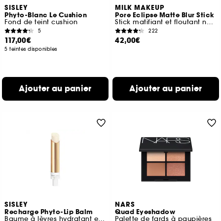
SISLEY
MILK MAKEUP
Phyto-Blanc Le Cushion
Pore Eclipse Matte Blur Stick
Fond de teint cushion
Stick matifiant et floutant non comédogène
5
222
117,00€
42,00€
5 teintes disponibles
Ajouter au panier
Ajouter au panier
SISLEY
NARS
Recharge Phyto-Lip Balm
Quad Eyeshadow
Baume à lèvres hydratant et repulpant
Palette de fards à paupières