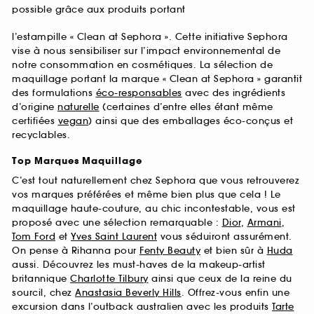
possible grâce aux produits portant
l’estampille « Clean at Sephora ». Cette initiative Sephora
vise à nous sensibiliser sur l’impact environnemental de
notre consommation en cosmétiques. La sélection de
maquillage portant la marque « Clean at Sephora » garantit
des formulations
éco-responsables
avec des ingrédients
d’origine
naturelle
(certaines d’entre elles étant même
certifiées
vegan
) ainsi que des emballages éco-conçus et
recyclables.
Top Marques Maquillage
C’est tout naturellement chez Sephora que vous retrouverez
vos marques préférées et même bien plus que cela ! Le
maquillage haute-couture, au chic incontestable, vous est
proposé avec une sélection remarquable :
Dior
,
Armani
,
Tom Ford
et
Yves Saint Laurent
vous séduiront assurément.
On pense à Rihanna pour
Fenty Beauty
et bien sûr à
Huda
aussi. Découvrez les must-haves de la makeup-artist
britannique
Charlotte Tilbury
ainsi que ceux de la reine du
sourcil, chez
Anastasia Beverly Hills
. Offrez-vous enfin une
excursion dans l’outback australien avec les produits
Tarte