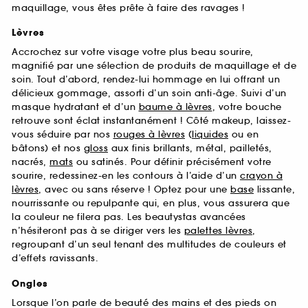
maquillage, vous êtes prête à faire des ravages !
Lèvres
Accrochez sur votre visage votre plus beau sourire,
magnifié par une sélection de produits de maquillage et de
soin. Tout d’abord, rendez-lui hommage en lui offrant un
délicieux gommage, assorti d’un soin anti-âge. Suivi d’un
masque hydratant et d’un
baume à lèvres
, votre bouche
retrouve sont éclat instantanément ! Côté makeup, laissez-
vous séduire par nos
rouges à lèvres
(
liquides
ou en
bâtons) et nos
gloss
aux finis brillants, métal, pailletés,
nacrés,
mats
ou satinés. Pour définir précisément votre
sourire, redessinez-en les contours à l’aide d’un
crayon à
lèvres
, avec ou sans réserve ! Optez pour une
base
lissante,
nourrissante ou repulpante qui, en plus, vous assurera que
la couleur ne filera pas. Les beautystas avancées
n’hésiteront pas à se diriger vers les
palettes lèvres
,
regroupant d’un seul tenant des multitudes de couleurs et
d’effets ravissants.
Ongles
Lorsque l’on parle de beauté des mains et des pieds on