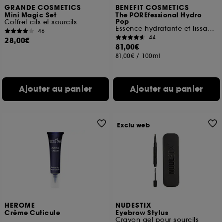
GRANDE COSMETICS
BENEFIT COSMETICS
Mini Magic Set
The POREfessional Hydro
Pop
Coffret cils et sourcils
Essence hydratante et lissante pour les pores
46
44
28,00€
81,00€
81,00€
/
100ml
Ajouter au panier
Ajouter au panier
Exclu web
HEROME
NUDESTIX
Crème Cuticule
Eyebrow Stylus
Crayon gel pour sourcils