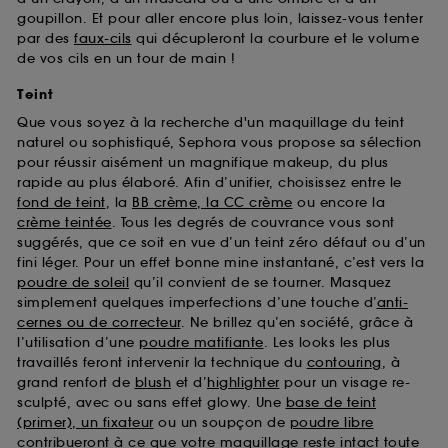
goupillon. Et pour aller encore plus loin, laissez-vous tenter
par des
faux-cils
qui décupleront la courbure et le volume
de vos cils en un tour de main !
Teint
Que vous soyez à la recherche d'un maquillage du teint
naturel ou sophistiqué, Sephora vous propose sa sélection
pour réussir aisément un magnifique makeup, du plus
rapide au plus élaboré. Afin d’unifier, choisissez entre le
fond de teint
, la
BB crème, la CC crème
ou encore la
crème teintée
. Tous les degrés de couvrance vous sont
suggérés, que ce soit en vue d’un teint zéro défaut ou d’un
fini léger. Pour un effet bonne mine instantané, c’est vers la
poudre de soleil
qu’il convient de se tourner. Masquez
simplement quelques imperfections d’une touche d’
anti-
cernes ou de correcteur
. Ne brillez qu’en société, grâce à
l’utilisation d’une
poudre matifiante
. Les looks les plus
travaillés feront intervenir la technique du
contouring
, à
grand renfort de
blush
et d’
highlighter
pour un visage re-
sculpté, avec ou sans effet glowy. Une
base de teint
(primer), un fixateur
ou un soupçon de
poudre libre
contribueront à ce que votre maquillage reste intact toute