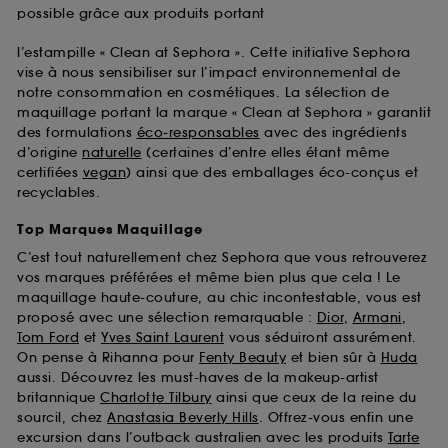
possible grâce aux produits portant
l’estampille « Clean at Sephora ». Cette initiative Sephora
vise à nous sensibiliser sur l’impact environnemental de
notre consommation en cosmétiques. La sélection de
maquillage portant la marque « Clean at Sephora » garantit
des formulations
éco-responsables
avec des ingrédients
d’origine
naturelle
(certaines d’entre elles étant même
certifiées
vegan
) ainsi que des emballages éco-conçus et
recyclables.
Top Marques Maquillage
C’est tout naturellement chez Sephora que vous retrouverez
vos marques préférées et même bien plus que cela ! Le
maquillage haute-couture, au chic incontestable, vous est
proposé avec une sélection remarquable :
Dior
,
Armani
,
Tom Ford
et
Yves Saint Laurent
vous séduiront assurément.
On pense à Rihanna pour
Fenty Beauty
et bien sûr à
Huda
aussi. Découvrez les must-haves de la makeup-artist
britannique
Charlotte Tilbury
ainsi que ceux de la reine du
sourcil, chez
Anastasia Beverly Hills
. Offrez-vous enfin une
excursion dans l’outback australien avec les produits
Tarte