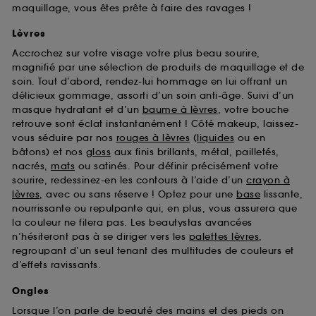
maquillage, vous êtes prête à faire des ravages !
Lèvres
Accrochez sur votre visage votre plus beau sourire,
magnifié par une sélection de produits de maquillage et de
soin. Tout d’abord, rendez-lui hommage en lui offrant un
délicieux gommage, assorti d’un soin anti-âge. Suivi d’un
masque hydratant et d’un
baume à lèvres
, votre bouche
retrouve sont éclat instantanément ! Côté makeup, laissez-
vous séduire par nos
rouges à lèvres
(
liquides
ou en
bâtons) et nos
gloss
aux finis brillants, métal, pailletés,
nacrés,
mats
ou satinés. Pour définir précisément votre
sourire, redessinez-en les contours à l’aide d’un
crayon à
lèvres
, avec ou sans réserve ! Optez pour une
base
lissante,
nourrissante ou repulpante qui, en plus, vous assurera que
la couleur ne filera pas. Les beautystas avancées
n’hésiteront pas à se diriger vers les
palettes lèvres
,
regroupant d’un seul tenant des multitudes de couleurs et
d’effets ravissants.
Ongles
Lorsque l’on parle de beauté des mains et des pieds on