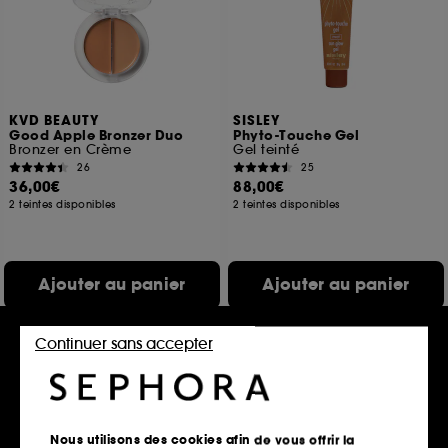
KVD BEAUTY
SISLEY
Good Apple Bronzer Duo
Phyto-Touche Gel
Bronzer en Crème
Gel teinté
26
25
36,00€
88,00€
2 teintes disponibles
2 teintes disponibles
Ajouter au panier
Ajouter au panier
Continuer sans accepter
Edition limitée
Nous utilisons des cookies afin de vous offrir la