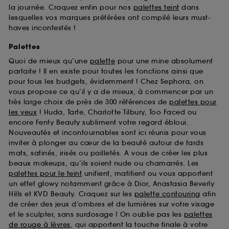
la journée. Craquez enfin pour nos
palettes teint
dans
lesquelles vos marques préférées ont compilé leurs must-
haves incontestés !
Palettes
Quoi de mieux qu’une
palette
pour une mine absolument
parfaite ! Il en existe pour toutes les fonctions ainsi que
pour tous les budgets, évidemment ! Chez Sephora, on
vous propose ce qu’il y a de mieux, à commencer par un
très large choix de près de 300 références de
palettes pour
les yeux
! Huda, Tarte, Charlotte Tilbury, Too Faced ou
encore Fenty Beauty subliment votre regard ébloui.
Nouveautés et incontournables sont ici réunis pour vous
inviter à plonger au cœur de la beauté autour de fards
mats, satinés, irisés ou pailletés. A vous de créer les plus
beaux makeups, qu’ils soient nude ou chamarrés. Les
palettes pour le teint
unifient, matifient ou vous apportent
un effet glowy notamment grâce à Dior, Anastasia Beverly
Hills et KVD Beauty. Craquez sur les
palette contouring
afin
de créer des jeux d’ombres et de lumières sur votre visage
et le sculpter, sans surdosage ! On oublie pas les
palettes
de rouge à lèvres
, qui apportent la touche finale à votre