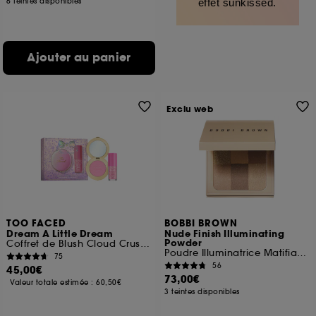
6 teintes disponibles
effet sunkissed.
Ajouter au panier
Exclu web
TOO FACED
BOBBI BROWN
Dream A Little Dream
Nude Finish Illuminating
Powder
Coffret de Blush Cloud Crush & Gloss Kissing Jelly
Poudre Illuminatrice Matifiante
75
56
45,00€
73,00€
Valeur totale estimée :
60,50€
3 teintes disponibles