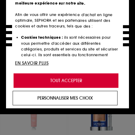
meilleure expérience sur notre site.
Afin de vous offrir une expérience d’achat en ligne
optimale, SEPHORA et ses partenaires utilisent des
BENEFIT COSMETICS
OPI
Sunny
Collection The New OPIcons
cookies et autres traceurs, tels que des :
Blush poudre corail
Coffret de 2 vernis à ongles tenue jusqu'à 7 jours
292
1
Cookies techniques :
ils sont nécessaires pour
39,90€
20,25€
vous permettre d’accéder aux différentes
catégories, produits et services du site et sécuriser
celui-ci. Ils sont essentiels au fonctionnement
technique du site et ne peuvent être désactivés.
EN SAVOIR PLUS
Ajouter au panier
Ajouter au panier
Cookies de personnalisation :
ils nous permettent
de vous offrir une expérience enrichie et
TOUT ACCEPTER
personnalisée en vous recommandant des
produits, des services et des contenus qui
répondent au mieux à vos préférences, et de vous
PERSONNALISER MES CHOIX
proposer des offres promotionnelles adaptées à
votre profil.
Cookies réseaux sociaux et publicité :
ils sont
utilisés pour vous présenter du contenu susceptible
de vous plaire via des publicités, y compris sur des
sites tiers et sur les réseaux sociaux, sur la base