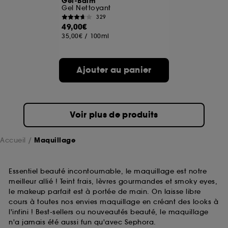
Gel-Balm
Gel Nettoyant
329
A l'exception des cookies techniques, le dépôt et la
49,00€
lecture de ces traceurs requiert votre accord. Vous
35,00€
/
100ml
pouvez personnaliser vos choix concernant le dépôt
de ces cookies grâce au bouton "personnaliser mes
choix" ci-dessous ou décider de "tout accepter".
Ajouter au panier
Sephora pourra associer les informations de
navigation collectées par ces Cookies, pour les
finalités acceptées, avec les données personnelles
collectées ou générées lors de votre activité en ligne
ou en magasin. Pour refuser tous les cookies, cliques
Voir plus de produits
sur "continuer sans accepter". Voous pouvez à tout
moment choisir de retirer votrte consentement. Si vous
souhaitez obtenir plus d'information sur les cookies
Accueil
Maquillage
utilisés,
cliquez
ici
.
Essentiel beauté incontournable, le maquillage est notre
meilleur allié ! Teint frais, lèvres gourmandes et smoky eyes,
le makeup parfait est à portée de main. On laisse libre
cours à toutes nos envies maquillage en créant des looks à
l'infini ! Best-sellers ou nouveautés beauté, le maquillage
n'a jamais été aussi fun qu'avec Sephora.