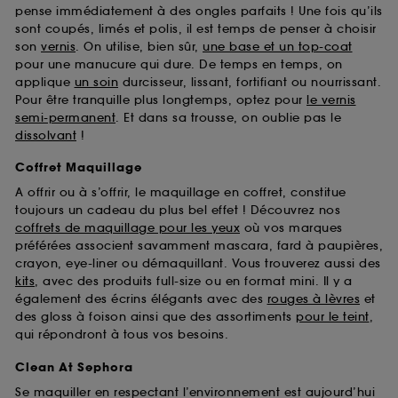
pense immédiatement à des ongles parfaits ! Une fois qu’ils
sont coupés, limés et polis, il est temps de penser à choisir
son
vernis
. On utilise, bien sûr,
une base et un top-coat
pour une manucure qui dure. De temps en temps, on
applique
un soin
durcisseur, lissant, fortifiant ou nourrissant.
Pour être tranquille plus longtemps, optez pour
le vernis
semi-permanent
. Et dans sa trousse, on oublie pas le
dissolvant
!
Coffret Maquillage
A offrir ou à s’offrir, le maquillage en coffret, constitue
toujours un cadeau du plus bel effet ! Découvrez nos
coffrets de maquillage pour les yeux
où vos marques
préférées associent savamment mascara, fard à paupières,
crayon, eye-liner ou démaquillant. Vous trouverez aussi des
kits
, avec des produits full-size ou en format mini. Il y a
également des écrins élégants avec des
rouges à lèvres
et
des gloss à foison ainsi que des assortiments
pour le teint
,
qui répondront à tous vos besoins.
Clean At Sephora
Se maquiller en respectant l’environnement est aujourd’hui