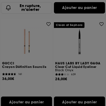
En rupture,
Ajouter au panier
m’alerter
Clean at Sephora
GUCCI
HAUS LABS BY LADY GAGA
Crayon Définition Sourcils
Clear Cut Liquid Eyeliner
Black Onyx
161
639
36,00€
28,00€
Ajouter au panier
Ajouter au panier