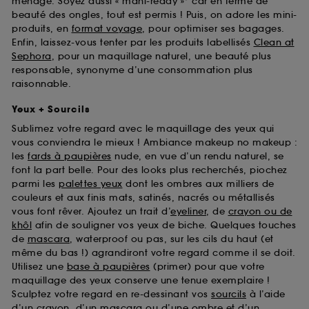
ménage. Soyez aussi « mani-ready »* car en terme de
beauté des ongles, tout est permis ! Puis, on adore les mini-
produits, en
format voyage
, pour optimiser ses bagages.
Enfin, laissez-vous tenter par les produits labellisés
Clean at
Sephora
, pour un maquillage naturel, une beauté plus
responsable, synonyme d’une consommation plus
raisonnable.
Yeux + Sourcils
Sublimez votre regard avec le maquillage des yeux qui
vous conviendra le mieux ! Ambiance makeup no makeup :
les
fards à paupières
nude, en vue d’un rendu naturel, se
font la part belle. Pour des looks plus recherchés, piochez
parmi les
palettes yeux
dont les ombres aux milliers de
couleurs et aux finis mats, satinés, nacrés ou métallisés
vous font rêver. Ajoutez un trait d’
eyeliner
, de
crayon ou de
khôl
afin de souligner vos yeux de biche. Quelques touches
de
mascara
, waterproof ou pas, sur les cils du haut (et
même du bas !) agrandiront votre regard comme il se doit.
Utilisez une
base à paupières
(primer) pour que votre
maquillage des yeux conserve une tenue exemplaire !
Sculptez votre regard en re-dessinant vos
sourcils
à l’aide
d’un crayon, d’un mascara ou d’une ombre et d’un