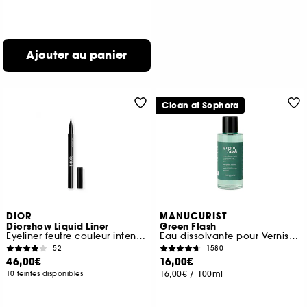
Ajouter au panier
Clean at Sephora
DIOR
MANUCURIST
Diorshow Liquid Liner
Green Flash
Eyeliner feutre couleur intense et waterproof
Eau dissolvante pour Vernis Green Flash
52
1580
46,00€
16,00€
16,00€
/
100ml
10 teintes disponibles