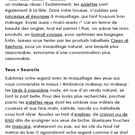
un makeup réussi ! Evidemment, les
palettes
sont
également à la fête. Dans votre trousse, n’oubliez pas
pinceaux et éponges
à maquillage, qui font toujours bon
ménage. Soyez aussi « mani-ready »* car en terme de
beauté des ongles, tout est permis ! Puis, on adore les mini-
produits, en
format voyage
, pour optimiser ses bagages.
Enfin, laissez-vous tenter par les produits labellisés
Clean at
Sephora
, pour un maquillage naturel, une beauté plus
responsable, synonyme d’une consommation plus
raisonnable.
Yeux + Sourcils
Sublimez votre regard avec le maquillage des yeux qui
vous conviendra le mieux ! Ambiance makeup no makeup :
les
fards à paupières
nude, en vue d’un rendu naturel, se
font la part belle. Pour des looks plus recherchés, piochez
parmi les
palettes yeux
dont les ombres aux milliers de
couleurs et aux finis mats, satinés, nacrés ou métallisés
vous font rêver. Ajoutez un trait d’
eyeliner
, de
crayon ou de
khôl
afin de souligner vos yeux de biche. Quelques touches
de
mascara
, waterproof ou pas, sur les cils du haut (et
même du bas !) agrandiront votre regard comme il se doit.