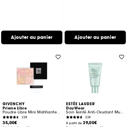
Ajouter au panier
Ajouter au panier
GIVENCHY
ESTÉE LAUDER
Prisme Libre
DayWear
Poudre Libre Mini Matifiante, Correctrice et Lumineuse
Soin Teinté Anti-Oxydant Multi-Protection SPF 15
228
228
35,00€
39,00€
À partir de