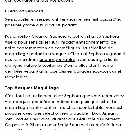
qui répondront à tous vos besoins.
Clean At Sephora
Se maquiller en respectant l’environnement est aujourd’hui
possible grâce aux produits portant
l’estampille « Clean at Sephora ». Cette initiative Sephora
vise à nous sensibiliser sur l’impact environnemental de
notre consommation en cosmétiques. La sélection de
maquillage portant la marque « Clean at Sephora » garantit
des formulations
éco-responsables
avec des ingrédients
d’origine
naturelle
(certaines d’entre elles étant même
certifiées
vegan
) ainsi que des emballages éco-conçus et
recyclables.
Top Marques Maquillage
C’est tout naturellement chez Sephora que vous retrouverez
vos marques préférées et même bien plus que cela ! Le
maquillage haute-couture, au chic incontestable, vous est
proposé avec une sélection remarquable :
Dior
,
Armani
,
Tom Ford
et
Yves Saint Laurent
vous séduiront assurément.
On pense à Rihanna pour
Fenty Beauty
et bien sûr à
Huda