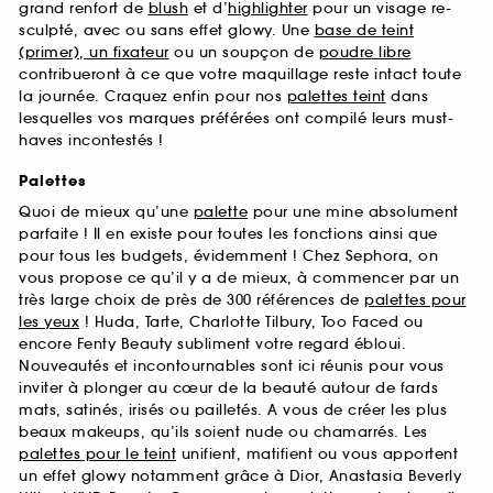
grand renfort de
blush
et d’
highlighter
pour un visage re-
sculpté, avec ou sans effet glowy. Une
base de teint
(primer), un fixateur
ou un soupçon de
poudre libre
contribueront à ce que votre maquillage reste intact toute
la journée. Craquez enfin pour nos
palettes teint
dans
lesquelles vos marques préférées ont compilé leurs must-
haves incontestés !
Palettes
Quoi de mieux qu’une
palette
pour une mine absolument
parfaite ! Il en existe pour toutes les fonctions ainsi que
pour tous les budgets, évidemment ! Chez Sephora, on
vous propose ce qu’il y a de mieux, à commencer par un
très large choix de près de 300 références de
palettes pour
les yeux
! Huda, Tarte, Charlotte Tilbury, Too Faced ou
encore Fenty Beauty subliment votre regard ébloui.
Nouveautés et incontournables sont ici réunis pour vous
inviter à plonger au cœur de la beauté autour de fards
mats, satinés, irisés ou pailletés. A vous de créer les plus
beaux makeups, qu’ils soient nude ou chamarrés. Les
palettes pour le teint
unifient, matifient ou vous apportent
un effet glowy notamment grâce à Dior, Anastasia Beverly