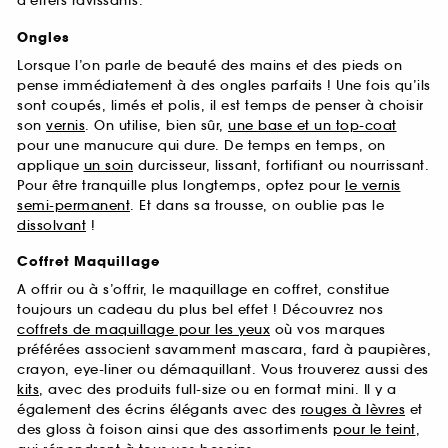
d’effets ravissants.
Ongles
Lorsque l’on parle de beauté des mains et des pieds on
pense immédiatement à des ongles parfaits ! Une fois qu’ils
sont coupés, limés et polis, il est temps de penser à choisir
son
vernis
. On utilise, bien sûr,
une base et un top-coat
pour une manucure qui dure. De temps en temps, on
applique
un soin
durcisseur, lissant, fortifiant ou nourrissant.
Pour être tranquille plus longtemps, optez pour
le vernis
semi-permanent
. Et dans sa trousse, on oublie pas le
dissolvant
!
Coffret Maquillage
A offrir ou à s’offrir, le maquillage en coffret, constitue
toujours un cadeau du plus bel effet ! Découvrez nos
coffrets de maquillage pour les yeux
où vos marques
préférées associent savamment mascara, fard à paupières,
crayon, eye-liner ou démaquillant. Vous trouverez aussi des
kits
, avec des produits full-size ou en format mini. Il y a
également des écrins élégants avec des
rouges à lèvres
et
des gloss à foison ainsi que des assortiments
pour le teint
,