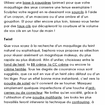
Utilisez une
base à paupières
(primer) pour que votre
maquillage des yeux conserve une tenue exemplaire !
Sculptez votre regard en re-dessinant vos
sourcils
à l’aide
d’un crayon, d’un mascara ou d’une ombre et d’un
goupillon. Et pour aller encore plus loin, laissez-vous tenter
par des
faux-cils
qui décupleront la courbure et le volume
de vos cils en un tour de main !
Teint
Que vous soyez à la recherche d'un maquillage du teint
naturel ou sophistiqué, Sephora vous propose sa sélection
pour réussir aisément un magnifique makeup, du plus
rapide au plus élaboré. Afin d’unifier, choisissez entre le
fond de teint
, la
BB crème, la CC crème
ou encore la
crème teintée
. Tous les degrés de couvrance vous sont
suggérés, que ce soit en vue d’un teint zéro défaut ou d’un
fini léger. Pour un effet bonne mine instantané, c’est vers la
poudre de soleil
qu’il convient de se tourner. Masquez
simplement quelques imperfections d’une touche d’
anti-
cernes ou de correcteur
. Ne brillez qu’en société, grâce à
l’utilisation d’une
poudre matifiante
. Les looks les plus
travaillés feront intervenir la technique du
contouring
, à