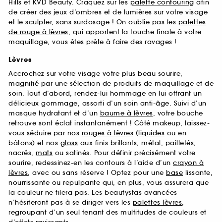
Hills et KVD Beauty. Craquez sur les
palette contouring
afin
de créer des jeux d’ombres et de lumières sur votre visage
et le sculpter, sans surdosage ! On oublie pas les
palettes
de rouge à lèvres
, qui apportent la touche finale à votre
maquillage, vous êtes prête à faire des ravages !
Lèvres
Accrochez sur votre visage votre plus beau sourire,
magnifié par une sélection de produits de maquillage et de
soin. Tout d’abord, rendez-lui hommage en lui offrant un
délicieux gommage, assorti d’un soin anti-âge. Suivi d’un
masque hydratant et d’un
baume à lèvres
, votre bouche
retrouve sont éclat instantanément ! Côté makeup, laissez-
vous séduire par nos
rouges à lèvres
(
liquides
ou en
bâtons) et nos
gloss
aux finis brillants, métal, pailletés,
nacrés,
mats
ou satinés. Pour définir précisément votre
sourire, redessinez-en les contours à l’aide d’un
crayon à
lèvres
, avec ou sans réserve ! Optez pour une
base
lissante,
nourrissante ou repulpante qui, en plus, vous assurera que
la couleur ne filera pas. Les beautystas avancées
n’hésiteront pas à se diriger vers les
palettes lèvres
,
regroupant d’un seul tenant des multitudes de couleurs et