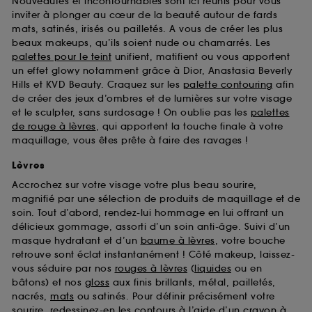
Nouveautés et incontournables sont ici réunis pour vous
d’en améliorer la performance.
inviter à plonger au cœur de la beauté autour de fards
mats, satinés, irisés ou pailletés. A vous de créer les plus
Cookies de sécurisation des paiements en ligne :
beaux makeups, qu’ils soient nude ou chamarrés. Les
ils nous permettent de lutter notamment contre les
fraudes aux moyens de paiement et les
palettes pour le teint
unifient, matifient ou vous apportent
usurpations d’identité.
un effet glowy notamment grâce à Dior, Anastasia Beverly
Hills et KVD Beauty. Craquez sur les
palette contouring
afin
Cookies fonctionnels :
il s’agit de cookies
de créer des jeux d’ombres et de lumières sur votre visage
permettant l’affichage et/ou la fourniture de
et le sculpter, sans surdosage ! On oublie pas les
palettes
certaines fonctionnalités du site, tel que les
de rouge à lèvres
, qui apportent la touche finale à votre
cookies d’authentification qui sont utilisés afin de
maquillage, vous êtes prête à faire des ravages !
vous faire bénéficier de l’authentification
prolongée vous permettant d’accéder à votre
Lèvres
compte lors de votre prochaine visite sur le site
Accrochez sur votre visage votre plus beau sourire,
sans saisir à nouveau votre identifiant et mot de
magnifié par une sélection de produits de maquillage et de
passe.
soin. Tout d’abord, rendez-lui hommage en lui offrant un
délicieux gommage, assorti d’un soin anti-âge. Suivi d’un
masque hydratant et d’un
baume à lèvres
, votre bouche
A l'exception des cookies techniques, le dépôt et la
retrouve sont éclat instantanément ! Côté makeup, laissez-
lecture de ces traceurs requiert votre accord. Vous
vous séduire par nos
rouges à lèvres
(
liquides
ou en
pouvez personnaliser vos choix concernant le dépôt
bâtons) et nos
gloss
aux finis brillants, métal, pailletés,
de ces cookies grâce au bouton "personnaliser mes
nacrés,
mats
ou satinés. Pour définir précisément votre
choix" ci-dessous ou décider de "tout accepter".
sourire, redessinez-en les contours à l’aide d’un
crayon à