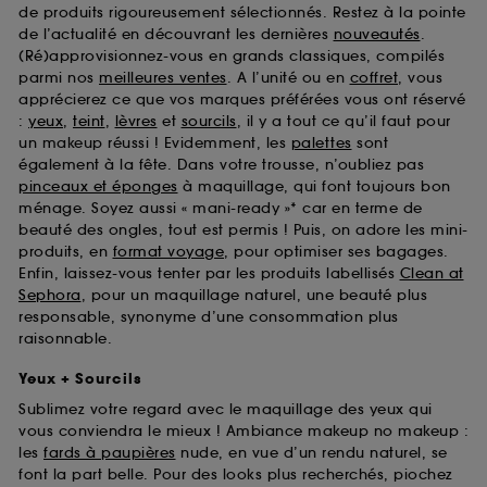
de produits rigoureusement sélectionnés. Restez à la pointe
de l’actualité en découvrant les dernières
nouveautés
.
(Ré)approvisionnez-vous en grands classiques, compilés
parmi nos
meilleures ventes
. A l’unité ou en
coffret
, vous
apprécierez ce que vos marques préférées vous ont réservé
:
yeux
,
teint
,
lèvres
et
sourcils
, il y a tout ce qu’il faut pour
un makeup réussi ! Evidemment, les
palettes
sont
également à la fête. Dans votre trousse, n’oubliez pas
pinceaux et éponges
à maquillage, qui font toujours bon
ménage. Soyez aussi « mani-ready »* car en terme de
beauté des ongles, tout est permis ! Puis, on adore les mini-
produits, en
format voyage
, pour optimiser ses bagages.
Enfin, laissez-vous tenter par les produits labellisés
Clean at
Sephora
, pour un maquillage naturel, une beauté plus
responsable, synonyme d’une consommation plus
raisonnable.
Yeux + Sourcils
Sublimez votre regard avec le maquillage des yeux qui
vous conviendra le mieux ! Ambiance makeup no makeup :
les
fards à paupières
nude, en vue d’un rendu naturel, se
font la part belle. Pour des looks plus recherchés, piochez