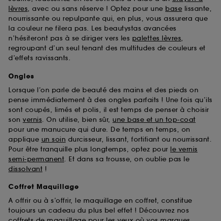
Sephora pourra associer les informations de
lèvres
, avec ou sans réserve ! Optez pour une
base
lissante,
navigation collectées par ces Cookies, pour les
nourrissante ou repulpante qui, en plus, vous assurera que
finalités acceptées, avec les données personnelles
la couleur ne filera pas. Les beautystas avancées
collectées ou générées lors de votre activité en ligne
n’hésiteront pas à se diriger vers les
palettes lèvres
,
ou en magasin. Pour refuser tous les cookies, cliques
regroupant d’un seul tenant des multitudes de couleurs et
sur "continuer sans accepter". Voous pouvez à tout
d’effets ravissants.
moment choisir de retirer votrte consentement. Si vous
souhaitez obtenir plus d'information sur les cookies
Ongles
utilisés,
cliquez
ici
.
Lorsque l’on parle de beauté des mains et des pieds on
pense immédiatement à des ongles parfaits ! Une fois qu’ils
sont coupés, limés et polis, il est temps de penser à choisir
son
vernis
. On utilise, bien sûr,
une base et un top-coat
pour une manucure qui dure. De temps en temps, on
applique
un soin
durcisseur, lissant, fortifiant ou nourrissant.
Pour être tranquille plus longtemps, optez pour
le vernis
semi-permanent
. Et dans sa trousse, on oublie pas le
dissolvant
!
Coffret Maquillage
A offrir ou à s’offrir, le maquillage en coffret, constitue
toujours un cadeau du plus bel effet ! Découvrez nos
coffrets de maquillage pour les yeux
où vos marques