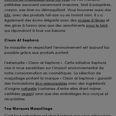
préférées associent savamment mascara, fard à paupières,
crayon, eye-liner ou démaquillant. Vous trouverez aussi des
kits
, avec des produits full-size ou en format mini. Il y a
également des écrins élégants avec des
rouges à lèvres
et
des gloss à foison ainsi que des assortiments
pour le teint
,
qui répondront à tous vos besoins.
Clean At Sephora
Se maquiller en respectant l’environnement est aujourd’hui
possible grâce aux produits portant
l’estampille « Clean at Sephora ». Cette initiative Sephora
vise à nous sensibiliser sur l’impact environnemental de
notre consommation en cosmétiques. La sélection de
maquillage portant la marque « Clean at Sephora » garantit
des formulations
éco-responsables
avec des ingrédients
d’origine
naturelle
(certaines d’entre elles étant même
certifiées
vegan
) ainsi que des emballages éco-conçus et
recyclables.
Top Marques Maquillage
C’est tout naturellement chez Sephora que vous retrouverez