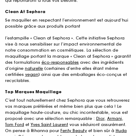
qui répondront à tous vos besoins.
Clean At Sephora
Se maquiller en respectant l’environnement est aujourd’hui
possible grâce aux produits portant
l’estampille « Clean at Sephora ». Cette initiative Sephora
vise à nous sensibiliser sur l’impact environnemental de
notre consommation en cosmétiques. La sélection de
maquillage portant la marque « Clean at Sephora » garantit
des formulations
éco-responsables
avec des ingrédients
d’origine
naturelle
(certaines d’entre elles étant même
certifiées
vegan
) ainsi que des emballages éco-conçus et
recyclables.
Top Marques Maquillage
C’est tout naturellement chez Sephora que vous retrouverez
vos marques préférées et même bien plus que cela ! Le
maquillage haute-couture, au chic incontestable, vous est
proposé avec une sélection remarquable :
Dior
,
Armani
,
Tom Ford
et
Yves Saint Laurent
vous séduiront assurément.
On pense à Rihanna pour
Fenty Beauty
et bien sûr à
Huda