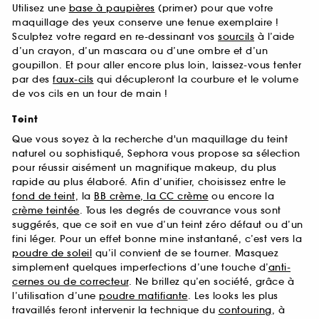
Utilisez une
base à paupières
(primer) pour que votre
maquillage des yeux conserve une tenue exemplaire !
Sculptez votre regard en re-dessinant vos
sourcils
à l’aide
d’un crayon, d’un mascara ou d’une ombre et d’un
goupillon. Et pour aller encore plus loin, laissez-vous tenter
par des
faux-cils
qui décupleront la courbure et le volume
de vos cils en un tour de main !
Teint
Que vous soyez à la recherche d'un maquillage du teint
naturel ou sophistiqué, Sephora vous propose sa sélection
pour réussir aisément un magnifique makeup, du plus
rapide au plus élaboré. Afin d’unifier, choisissez entre le
fond de teint
, la
BB crème, la CC crème
ou encore la
crème teintée
. Tous les degrés de couvrance vous sont
suggérés, que ce soit en vue d’un teint zéro défaut ou d’un
fini léger. Pour un effet bonne mine instantané, c’est vers la
poudre de soleil
qu’il convient de se tourner. Masquez
simplement quelques imperfections d’une touche d’
anti-
cernes ou de correcteur
. Ne brillez qu’en société, grâce à
l’utilisation d’une
poudre matifiante
. Les looks les plus
travaillés feront intervenir la technique du
contouring
, à