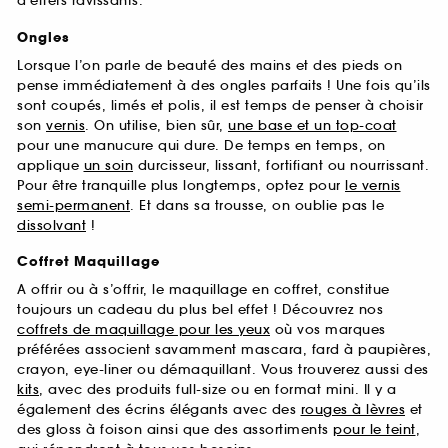
d’effets ravissants.
Ongles
Lorsque l’on parle de beauté des mains et des pieds on
pense immédiatement à des ongles parfaits ! Une fois qu’ils
sont coupés, limés et polis, il est temps de penser à choisir
son
vernis
. On utilise, bien sûr,
une base et un top-coat
pour une manucure qui dure. De temps en temps, on
applique
un soin
durcisseur, lissant, fortifiant ou nourrissant.
Pour être tranquille plus longtemps, optez pour
le vernis
semi-permanent
. Et dans sa trousse, on oublie pas le
dissolvant
!
Coffret Maquillage
A offrir ou à s’offrir, le maquillage en coffret, constitue
toujours un cadeau du plus bel effet ! Découvrez nos
coffrets de maquillage pour les yeux
où vos marques
préférées associent savamment mascara, fard à paupières,
crayon, eye-liner ou démaquillant. Vous trouverez aussi des
kits
, avec des produits full-size ou en format mini. Il y a
également des écrins élégants avec des
rouges à lèvres
et
des gloss à foison ainsi que des assortiments
pour le teint
,