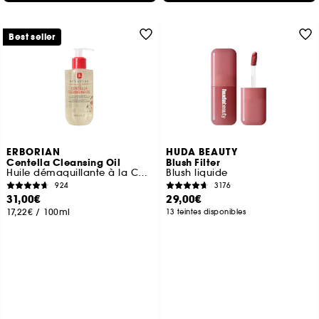
Best seller
ERBORIAN
HUDA BEAUTY
Centella Cleansing Oil
Blush Filter
Huile démaquillante à la Centella Asiatica apaisante
Blush liquide
924
3176
31,00€
29,00€
17,22€
/
100ml
13 teintes disponibles