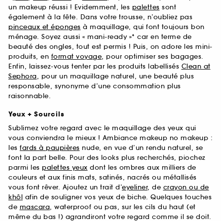
un makeup réussi ! Evidemment, les
palettes
sont
également à la fête. Dans votre trousse, n’oubliez pas
pinceaux et éponges
à maquillage, qui font toujours bon
ménage. Soyez aussi « mani-ready »* car en terme de
beauté des ongles, tout est permis ! Puis, on adore les mini-
produits, en
format voyage
, pour optimiser ses bagages.
Enfin, laissez-vous tenter par les produits labellisés
Clean at
Sephora
, pour un maquillage naturel, une beauté plus
responsable, synonyme d’une consommation plus
raisonnable.
Yeux + Sourcils
Sublimez votre regard avec le maquillage des yeux qui
vous conviendra le mieux ! Ambiance makeup no makeup :
les
fards à paupières
nude, en vue d’un rendu naturel, se
font la part belle. Pour des looks plus recherchés, piochez
parmi les
palettes yeux
dont les ombres aux milliers de
couleurs et aux finis mats, satinés, nacrés ou métallisés
vous font rêver. Ajoutez un trait d’
eyeliner
, de
crayon ou de
khôl
afin de souligner vos yeux de biche. Quelques touches
de
mascara
, waterproof ou pas, sur les cils du haut (et
même du bas !) agrandiront votre regard comme il se doit.