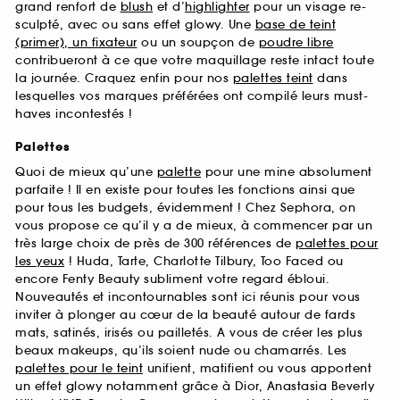
grand renfort de
blush
et d’
highlighter
pour un visage re-
sculpté, avec ou sans effet glowy. Une
base de teint
(primer), un fixateur
ou un soupçon de
poudre libre
contribueront à ce que votre maquillage reste intact toute
la journée. Craquez enfin pour nos
palettes teint
dans
lesquelles vos marques préférées ont compilé leurs must-
haves incontestés !
Palettes
Quoi de mieux qu’une
palette
pour une mine absolument
parfaite ! Il en existe pour toutes les fonctions ainsi que
pour tous les budgets, évidemment ! Chez Sephora, on
vous propose ce qu’il y a de mieux, à commencer par un
très large choix de près de 300 références de
palettes pour
les yeux
! Huda, Tarte, Charlotte Tilbury, Too Faced ou
encore Fenty Beauty subliment votre regard ébloui.
Nouveautés et incontournables sont ici réunis pour vous
inviter à plonger au cœur de la beauté autour de fards
mats, satinés, irisés ou pailletés. A vous de créer les plus
beaux makeups, qu’ils soient nude ou chamarrés. Les
palettes pour le teint
unifient, matifient ou vous apportent
un effet glowy notamment grâce à Dior, Anastasia Beverly