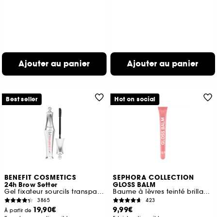
Ajouter au panier
Ajouter au panier
Best seller
Hot on social
BENEFIT COSMETICS
SEPHORA COLLECTION
24h Brow Setter
GLOSS BALM
Gel fixateur sourcils transparent
Baume à lèvres teinté brillance rebondie
3865
423
19,90€
9,99€
À partir de