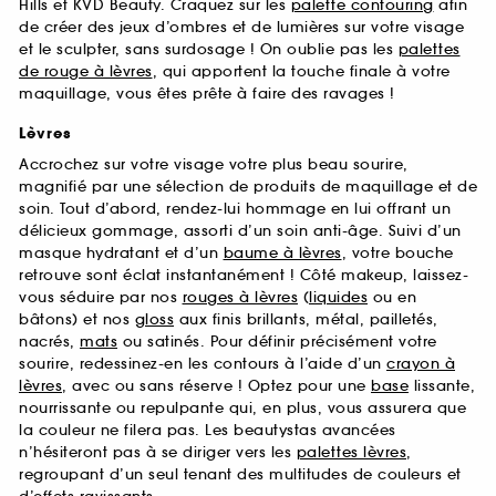
Hills et KVD Beauty. Craquez sur les
palette contouring
afin
de créer des jeux d’ombres et de lumières sur votre visage
et le sculpter, sans surdosage ! On oublie pas les
palettes
de rouge à lèvres
, qui apportent la touche finale à votre
maquillage, vous êtes prête à faire des ravages !
Lèvres
Accrochez sur votre visage votre plus beau sourire,
magnifié par une sélection de produits de maquillage et de
soin. Tout d’abord, rendez-lui hommage en lui offrant un
délicieux gommage, assorti d’un soin anti-âge. Suivi d’un
masque hydratant et d’un
baume à lèvres
, votre bouche
retrouve sont éclat instantanément ! Côté makeup, laissez-
vous séduire par nos
rouges à lèvres
(
liquides
ou en
bâtons) et nos
gloss
aux finis brillants, métal, pailletés,
nacrés,
mats
ou satinés. Pour définir précisément votre
sourire, redessinez-en les contours à l’aide d’un
crayon à
lèvres
, avec ou sans réserve ! Optez pour une
base
lissante,
nourrissante ou repulpante qui, en plus, vous assurera que
la couleur ne filera pas. Les beautystas avancées
n’hésiteront pas à se diriger vers les
palettes lèvres
,
regroupant d’un seul tenant des multitudes de couleurs et