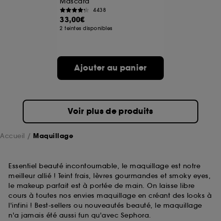
Mascara
4438
33,00€
A l'exception des cookies techniques, le dépôt et la
2 teintes disponibles
lecture de ces traceurs requiert votre accord. Vous
pouvez personnaliser vos choix concernant le dépôt
de ces cookies grâce au bouton "personnaliser mes
choix" ci-dessous ou décider de "tout accepter".
Ajouter au panier
Sephora pourra associer les informations de
navigation collectées par ces Cookies, pour les
finalités acceptées, avec les données personnelles
collectées ou générées lors de votre activité en ligne
ou en magasin. Pour refuser tous les cookies, cliques
Voir plus de produits
sur "continuer sans accepter". Voous pouvez à tout
moment choisir de retirer votrte consentement. Si vous
souhaitez obtenir plus d'information sur les cookies
Accueil
Maquillage
utilisés,
cliquez
ici
.
Essentiel beauté incontournable, le maquillage est notre
meilleur allié ! Teint frais, lèvres gourmandes et smoky eyes,
le makeup parfait est à portée de main. On laisse libre
cours à toutes nos envies maquillage en créant des looks à
l'infini ! Best-sellers ou nouveautés beauté, le maquillage
n'a jamais été aussi fun qu'avec Sephora.