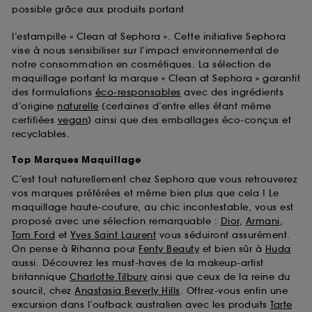
possible grâce aux produits portant
l’estampille « Clean at Sephora ». Cette initiative Sephora
vise à nous sensibiliser sur l’impact environnemental de
notre consommation en cosmétiques. La sélection de
maquillage portant la marque « Clean at Sephora » garantit
des formulations
éco-responsables
avec des ingrédients
d’origine
naturelle
(certaines d’entre elles étant même
certifiées
vegan
) ainsi que des emballages éco-conçus et
recyclables.
Top Marques Maquillage
C’est tout naturellement chez Sephora que vous retrouverez
vos marques préférées et même bien plus que cela ! Le
maquillage haute-couture, au chic incontestable, vous est
proposé avec une sélection remarquable :
Dior
,
Armani
,
Tom Ford
et
Yves Saint Laurent
vous séduiront assurément.
On pense à Rihanna pour
Fenty Beauty
et bien sûr à
Huda
aussi. Découvrez les must-haves de la makeup-artist
britannique
Charlotte Tilbury
ainsi que ceux de la reine du
sourcil, chez
Anastasia Beverly Hills
. Offrez-vous enfin une
excursion dans l’outback australien avec les produits
Tarte