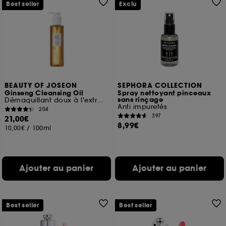
Best seller
Exclu
BEAUTY OF JOSEON
SEPHORA COLLECTION
Ginseng Cleansing Oil
Spray nettoyant pinceaux
sans rinçage
Démaquillant doux à l'extrait de ginseng
Anti impuretés
204
397
21,00€
8,99€
10,00€
/
100ml
Ajouter au panier
Ajouter au panier
Best seller
Best seller