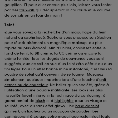
goupillon. Et pour aller encore plus loin, laissez-vous tenter
par des
faux-cils
qui décupleront la courbure et le volume
de vos cils en un tour de main !
Teint
Que vous soyez à la recherche d'un maquillage du teint
naturel ou sophistiqué, Sephora vous propose sa sélection
pour réussir aisément un magnifique makeup, du plus
rapide au plus élaboré. Afin d’unifier, choisissez entre le
fond de teint
, la
BB crème, la CC crème
ou encore la
crème teintée
. Tous les degrés de couvrance vous sont
suggérés, que ce soit en vue d’un teint zéro défaut ou d’un
fini léger. Pour un effet bonne mine instantané, c’est vers la
poudre de soleil
qu’il convient de se tourner. Masquez
simplement quelques imperfections d’une touche d’
anti-
cernes ou de correcteur
. Ne brillez qu’en société, grâce à
l’utilisation d’une
poudre matifiante
. Les looks les plus
travaillés feront intervenir la technique du
contouring
, à
grand renfort de
blush
et d’
highlighter
pour un visage re-
sculpté, avec ou sans effet glowy. Une
base de teint
(primer), un fixateur
ou un soupçon de
poudre libre
contribueront à ce que votre maquillage reste intact toute