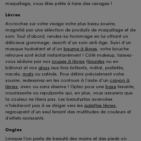
maquillage, vous êtes prête à faire des ravages !
Lèvres
Accrochez sur votre visage votre plus beau sourire,
magnifié par une sélection de produits de maquillage et de
soin. Tout d’abord, rendez-lui hommage en lui offrant un
délicieux gommage, assorti d’un soin anti-âge. Suivi d’un
masque hydratant et d’un
baume à lèvres
, votre bouche
retrouve sont éclat instantanément ! Côté makeup, laissez-
vous séduire par nos
rouges à lèvres
(
liquides
ou en
bâtons) et nos
gloss
aux finis brillants, métal, pailletés,
nacrés,
mats
ou satinés. Pour définir précisément votre
sourire, redessinez-en les contours à l’aide d’un
crayon à
lèvres
, avec ou sans réserve ! Optez pour une
base
lissante,
nourrissante ou repulpante qui, en plus, vous assurera que
la couleur ne filera pas. Les beautystas avancées
n’hésiteront pas à se diriger vers les
palettes lèvres
,
regroupant d’un seul tenant des multitudes de couleurs et
d’effets ravissants.
Ongles
Lorsque l’on parle de beauté des mains et des pieds on