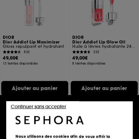
DIOR
DIOR
Dior Addict Lip Maximizer
Dior Addict Lip Glow Oil
Gloss repulpant et hydratant
Huile à lèvres hydratante 24 h au fini ultra-brillant
832
222
49,00€
49,00€
13 teintes disponibles
8 teintes disponibles
Ajouter au panier
Ajouter au panier
Continuer sans accepter
Nouveauté
Offre fidélité web
Nous utilisons des cookies afin de vous offrir la