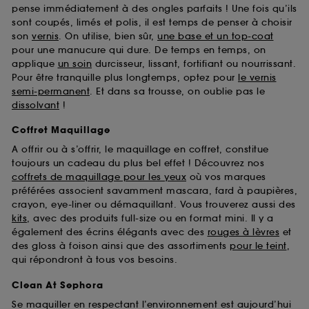
pense immédiatement à des ongles parfaits ! Une fois qu’ils
sont coupés, limés et polis, il est temps de penser à choisir
son
vernis
. On utilise, bien sûr,
une base et un top-coat
pour une manucure qui dure. De temps en temps, on
applique
un soin
durcisseur, lissant, fortifiant ou nourrissant.
Pour être tranquille plus longtemps, optez pour
le vernis
semi-permanent
. Et dans sa trousse, on oublie pas le
dissolvant
!
Coffret Maquillage
A offrir ou à s’offrir, le maquillage en coffret, constitue
toujours un cadeau du plus bel effet ! Découvrez nos
coffrets de maquillage pour les yeux
où vos marques
préférées associent savamment mascara, fard à paupières,
crayon, eye-liner ou démaquillant. Vous trouverez aussi des
kits
, avec des produits full-size ou en format mini. Il y a
également des écrins élégants avec des
rouges à lèvres
et
des gloss à foison ainsi que des assortiments
pour le teint
,
qui répondront à tous vos besoins.
Clean At Sephora
Se maquiller en respectant l’environnement est aujourd’hui