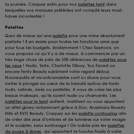
la journée. Craquez enfin pour nos
palettes teint
dans
lesquelles vos marques préférées ont compilé leurs must-
haves incontestés !
Palettes
Quoi de mieux qu’une
palette
pour une mine absolument
parfaite ! Il en existe pour toutes les fonctions ainsi que
pour tous les budgets, évidemment ! Chez Sephora, on
vous propose ce qu’il y a de mieux, à commencer par un
très large choix de près de 300 références de
palettes pour
les yeux
! Huda, Tarte, Charlotte Tilbury, Too Faced ou
encore Fenty Beauty subliment votre regard ébloui.
Nouveautés et incontournables sont ici réunis pour vous
inviter à plonger au cœur de la beauté autour de fards
mats, satinés, irisés ou pailletés. A vous de créer les plus
beaux makeups, qu’ils soient nude ou chamarrés. Les
palettes pour le teint
unifient, matifient ou vous apportent
un effet glowy notamment grâce à Dior, Anastasia Beverly
Hills et KVD Beauty. Craquez sur les
palette contouring
afin
de créer des jeux d’ombres et de lumières sur votre visage
et le sculpter, sans surdosage ! On oublie pas les
palettes
de rouge à lèvres
, qui apportent la touche finale à votre