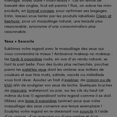
ménage. Soyez aussi « mani-ready »* car en terme de
beauté des ongles, tout est permis ! Puis, on adore les mini-
produits, en
format voyage
, pour optimiser ses bagages.
Enfin, laissez-vous tenter par les produits labellisés
Clean at
Sephora
, pour un maquillage naturel, une beauté plus
responsable, synonyme d’une consommation plus
raisonnable.
Yeux + Sourcils
Sublimez votre regard avec le maquillage des yeux qui
vous conviendra le mieux ! Ambiance makeup no makeup :
les
fards à paupières
nude, en vue d’un rendu naturel, se
font la part belle. Pour des looks plus recherchés, piochez
parmi les
palettes yeux
dont les ombres aux milliers de
couleurs et aux finis mats, satinés, nacrés ou métallisés
vous font rêver. Ajoutez un trait d’
eyeliner
, de
crayon ou de
khôl
afin de souligner vos yeux de biche. Quelques touches
de
mascara
, waterproof ou pas, sur les cils du haut (et
même du bas !) agrandiront votre regard comme il se doit.
Utilisez une
base à paupières
(primer) pour que votre
maquillage des yeux conserve une tenue exemplaire !
Sculptez votre regard en re-dessinant vos
sourcils
à l’aide
d’un crayon, d’un mascara ou d’une ombre et d’un