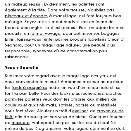
un makeup réussi ! Evidemment, les
palettes
sont
également à la fête. Dans votre trousse, n’oubliez pas
pinceaux et éponges
à maquillage, qui font toujours bon
ménage. Soyez aussi « mani-ready »* car en terme de
beauté des ongles, tout est permis ! Puis, on adore les mini-
produits, en
format voyage
, pour optimiser ses bagages.
Enfin, laissez-vous tenter par les produits labellisés
Clean at
Sephora
, pour un maquillage naturel, une beauté plus
responsable, synonyme d’une consommation plus
raisonnable.
Yeux + Sourcils
Sublimez votre regard avec le maquillage des yeux qui
vous conviendra le mieux ! Ambiance makeup no makeup :
les
fards à paupières
nude, en vue d’un rendu naturel, se
font la part belle. Pour des looks plus recherchés, piochez
parmi les
palettes yeux
dont les ombres aux milliers de
couleurs et aux finis mats, satinés, nacrés ou métallisés
vous font rêver. Ajoutez un trait d’
eyeliner
, de
crayon ou de
khôl
afin de souligner vos yeux de biche. Quelques touches
de
mascara
, waterproof ou pas, sur les cils du haut (et
même du bas !) agrandiront votre regard comme il se doit.