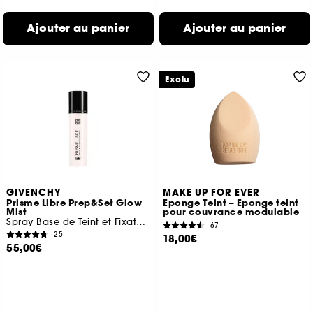
Ajouter au panier
Ajouter au panier
Exclu
GIVENCHY
MAKE UP FOR EVER
Prisme Libre Prep&Set Glow
Eponge Teint – Eponge teint
Mist
pour couvrance modulable
Spray Base de Teint et Fixateur SPF45
67
25
18,00€
55,00€