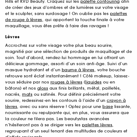
Hills et KVD Beauty. Craquez sur les
palette contouring
afin
de créer des jeux d’ombres et de lumières sur votre visage
et le sculpter, sans surdosage ! On oublie pas les
palettes
de rouge à lèvres
, qui apportent la touche finale à votre
maquillage, vous êtes prête à faire des ravages !
Lèvres
Accrochez sur votre visage votre plus beau sourire,
magnifié par une sélection de produits de maquillage et de
soin. Tout d’abord, rendez-lui hommage en lui offrant un
délicieux gommage, assorti d’un soin anti-âge. Suivi d’un
masque hydratant et d’un
baume à lèvres
, votre bouche
retrouve sont éclat instantanément ! Côté makeup, laissez-
vous séduire par nos
rouges à lèvres
(
liquides
ou en
bâtons) et nos
gloss
aux finis brillants, métal, pailletés,
nacrés,
mats
ou satinés. Pour définir précisément votre
sourire, redessinez-en les contours à l’aide d’un
crayon à
lèvres
, avec ou sans réserve ! Optez pour une
base
lissante,
nourrissante ou repulpante qui, en plus, vous assurera que
la couleur ne filera pas. Les beautystas avancées
n’hésiteront pas à se diriger vers les
palettes lèvres
,
regroupant d’un seul tenant des multitudes de couleurs et