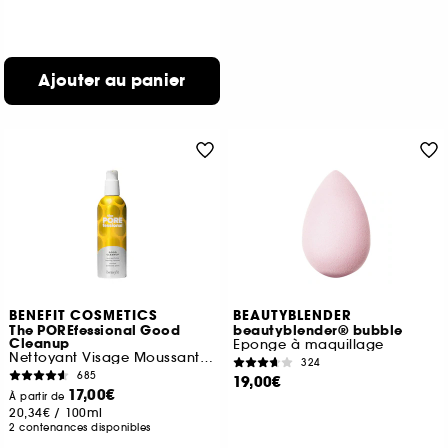
Ajouter au panier
BENEFIT COSMETICS
BEAUTYBLENDER
The POREfessional Good
beautyblender® bubble
Cleanup
Eponge à maquillage
Nettoyant Visage Moussant Purifiant
324
685
19,00€
17,00€
À partir de
20,34€
/
100ml
2 contenances disponibles