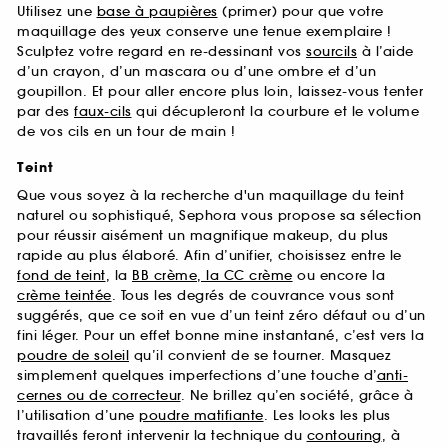
Utilisez une
base à paupières
(primer) pour que votre
maquillage des yeux conserve une tenue exemplaire !
Sculptez votre regard en re-dessinant vos
sourcils
à l’aide
d’un crayon, d’un mascara ou d’une ombre et d’un
goupillon. Et pour aller encore plus loin, laissez-vous tenter
par des
faux-cils
qui décupleront la courbure et le volume
de vos cils en un tour de main !
Teint
Que vous soyez à la recherche d'un maquillage du teint
naturel ou sophistiqué, Sephora vous propose sa sélection
pour réussir aisément un magnifique makeup, du plus
rapide au plus élaboré. Afin d’unifier, choisissez entre le
fond de teint
, la
BB crème, la CC crème
ou encore la
crème teintée
. Tous les degrés de couvrance vous sont
suggérés, que ce soit en vue d’un teint zéro défaut ou d’un
fini léger. Pour un effet bonne mine instantané, c’est vers la
poudre de soleil
qu’il convient de se tourner. Masquez
simplement quelques imperfections d’une touche d’
anti-
cernes ou de correcteur
. Ne brillez qu’en société, grâce à
l’utilisation d’une
poudre matifiante
. Les looks les plus
travaillés feront intervenir la technique du
contouring
, à