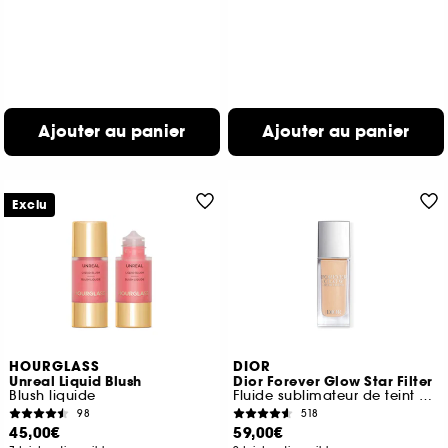
Ajouter au panier
Ajouter au panier
Exclu
HOURGLASS
DIOR
Unreal Liquid Blush
Dior Forever Glow Star Filter
Blush liquide
Fluide sublimateur de teint et illuminateur
98
518
45,00€
59,00€