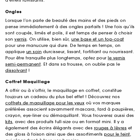
d’effets ravissants.
Ongles
Lorsque l’on parle de beauté des mains et des pieds on
pense immédiatement à des ongles parfaits ! Une fois qu’ils
sont coupés, limés et polis, il est temps de penser à choisir
son
vernis
. On utilise, bien sûr,
une base et un top-coat
pour une manucure qui dure. De temps en temps, on
applique
un soin
durcisseur, lissant, fortifiant ou nourrissant.
Pour être tranquille plus longtemps, optez pour
le vernis
semi-permanent
. Et dans sa trousse, on oublie pas le
dissolvant
!
Coffret Maquillage
A offrir ou à s’offrir, le maquillage en coffret, constitue
toujours un cadeau du plus bel effet ! Découvrez nos
coffrets de maquillage pour les yeux
où vos marques
préférées associent savamment mascara, fard à paupières,
crayon, eye-liner ou démaquillant. Vous trouverez aussi des
kits
, avec des produits full-size ou en format mini. Il y a
également des écrins élégants avec des
rouges à lèvres
et
des gloss à foison ainsi que des assortiments
pour le teint
,