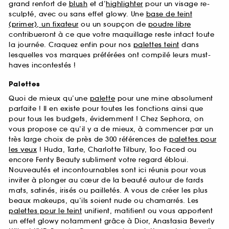
grand renfort de
blush
et d’
highlighter
pour un visage re-
sculpté, avec ou sans effet glowy. Une
base de teint
(primer), un fixateur
ou un soupçon de
poudre libre
contribueront à ce que votre maquillage reste intact toute
la journée. Craquez enfin pour nos
palettes teint
dans
lesquelles vos marques préférées ont compilé leurs must-
haves incontestés !
Palettes
Quoi de mieux qu’une
palette
pour une mine absolument
parfaite ! Il en existe pour toutes les fonctions ainsi que
pour tous les budgets, évidemment ! Chez Sephora, on
vous propose ce qu’il y a de mieux, à commencer par un
très large choix de près de 300 références de
palettes pour
les yeux
! Huda, Tarte, Charlotte Tilbury, Too Faced ou
encore Fenty Beauty subliment votre regard ébloui.
Nouveautés et incontournables sont ici réunis pour vous
inviter à plonger au cœur de la beauté autour de fards
mats, satinés, irisés ou pailletés. A vous de créer les plus
beaux makeups, qu’ils soient nude ou chamarrés. Les
palettes pour le teint
unifient, matifient ou vous apportent
un effet glowy notamment grâce à Dior, Anastasia Beverly