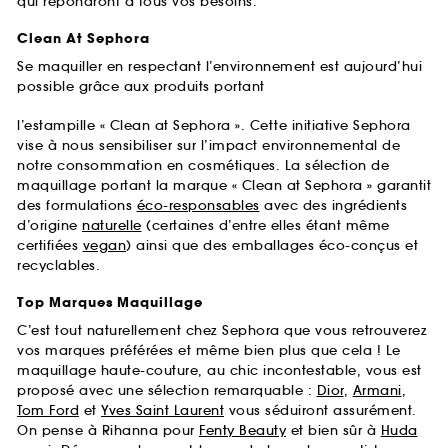
qui répondront à tous vos besoins.
Clean At Sephora
Se maquiller en respectant l’environnement est aujourd’hui
possible grâce aux produits portant
l’estampille « Clean at Sephora ». Cette initiative Sephora
vise à nous sensibiliser sur l’impact environnemental de
notre consommation en cosmétiques. La sélection de
maquillage portant la marque « Clean at Sephora » garantit
des formulations
éco-responsables
avec des ingrédients
d’origine
naturelle
(certaines d’entre elles étant même
certifiées
vegan
) ainsi que des emballages éco-conçus et
recyclables.
Top Marques Maquillage
C’est tout naturellement chez Sephora que vous retrouverez
vos marques préférées et même bien plus que cela ! Le
maquillage haute-couture, au chic incontestable, vous est
proposé avec une sélection remarquable :
Dior
,
Armani
,
Tom Ford
et
Yves Saint Laurent
vous séduiront assurément.
On pense à Rihanna pour
Fenty Beauty
et bien sûr à
Huda