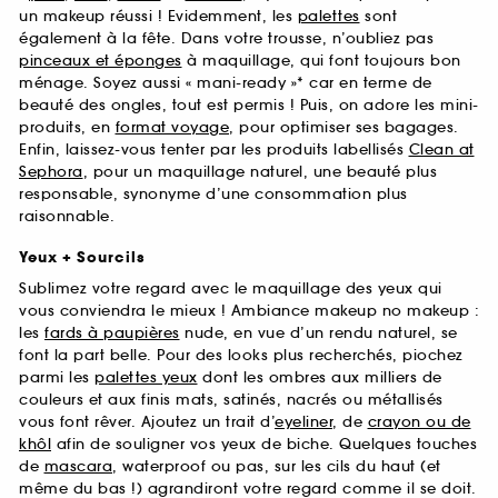
un makeup réussi ! Evidemment, les
palettes
sont
également à la fête. Dans votre trousse, n’oubliez pas
pinceaux et éponges
à maquillage, qui font toujours bon
ménage. Soyez aussi « mani-ready »* car en terme de
beauté des ongles, tout est permis ! Puis, on adore les mini-
produits, en
format voyage
, pour optimiser ses bagages.
Enfin, laissez-vous tenter par les produits labellisés
Clean at
Sephora
, pour un maquillage naturel, une beauté plus
responsable, synonyme d’une consommation plus
raisonnable.
Yeux + Sourcils
Sublimez votre regard avec le maquillage des yeux qui
vous conviendra le mieux ! Ambiance makeup no makeup :
les
fards à paupières
nude, en vue d’un rendu naturel, se
font la part belle. Pour des looks plus recherchés, piochez
parmi les
palettes yeux
dont les ombres aux milliers de
couleurs et aux finis mats, satinés, nacrés ou métallisés
vous font rêver. Ajoutez un trait d’
eyeliner
, de
crayon ou de
khôl
afin de souligner vos yeux de biche. Quelques touches
de
mascara
, waterproof ou pas, sur les cils du haut (et
même du bas !) agrandiront votre regard comme il se doit.