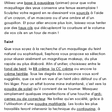
Utilisez une
base à paupières
(primer) pour que votre
maquillage des yeux conserve une tenue exemplaire !
Sculptez votre regard en re-dessinant vos
sourcils
à l’aide
d’un crayon, d’un mascara ou d’une ombre et d’un
goupillon. Et pour aller encore plus loin, laissez-vous tenter
par des
faux-cils
qui décupleront la courbure et le volume
de vos cils en un tour de main !
Teint
Que vous soyez à la recherche d'un maquillage du teint
naturel ou sophistiqué, Sephora vous propose sa sélection
pour réussir aisément un magnifique makeup, du plus
rapide au plus élaboré. Afin d’unifier, choisissez entre le
fond de teint
, la
BB crème, la CC crème
ou encore la
crème teintée
. Tous les degrés de couvrance vous sont
suggérés, que ce soit en vue d’un teint zéro défaut ou d’un
fini léger. Pour un effet bonne mine instantané, c’est vers la
poudre de soleil
qu’il convient de se tourner. Masquez
simplement quelques imperfections d’une touche d’
anti-
cernes ou de correcteur
. Ne brillez qu’en société, grâce à
l’utilisation d’une
poudre matifiante
. Les looks les plus
travaillés feront intervenir la technique du
contouring
, à