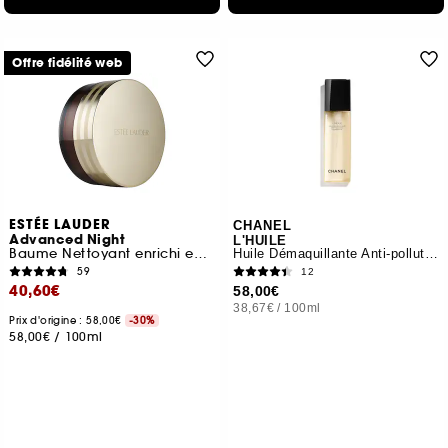
Offre fidélité web
ESTÉE LAUDER
CHANEL
Advanced Night
L'HUILE
Baume Nettoyant enrichi en Huiles Végétales Nourrissantes
Huile Démaquillante Anti-pollution
59
12
40,60€
58,00€
38,67€
/
100ml
Prix d'origine : 58,00€
-30%
58,00€
/
100ml