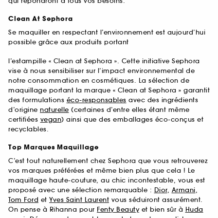
qui répondront à tous vos besoins.
Clean At Sephora
Se maquiller en respectant l’environnement est aujourd’hui
possible grâce aux produits portant
l’estampille « Clean at Sephora ». Cette initiative Sephora
vise à nous sensibiliser sur l’impact environnemental de
notre consommation en cosmétiques. La sélection de
maquillage portant la marque « Clean at Sephora » garantit
des formulations
éco-responsables
avec des ingrédients
d’origine
naturelle
(certaines d’entre elles étant même
certifiées
vegan
) ainsi que des emballages éco-conçus et
recyclables.
Top Marques Maquillage
C’est tout naturellement chez Sephora que vous retrouverez
vos marques préférées et même bien plus que cela ! Le
maquillage haute-couture, au chic incontestable, vous est
proposé avec une sélection remarquable :
Dior
,
Armani
,
Tom Ford
et
Yves Saint Laurent
vous séduiront assurément.
On pense à Rihanna pour
Fenty Beauty
et bien sûr à
Huda