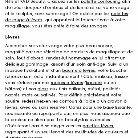
Hills et KVD Beauty. Craquez sur les
palette contouring
afin
de créer des jeux d’ombres et de lumières sur votre visage
et le sculpter, sans surdosage ! On oublie pas les
palettes
de rouge à lèvres
, qui apportent la touche finale à votre
maquillage, vous êtes prête à faire des ravages !
Lèvres
Accrochez sur votre visage votre plus beau sourire,
magnifié par une sélection de produits de maquillage et de
soin. Tout d’abord, rendez-lui hommage en lui offrant un
délicieux gommage, assorti d’un soin anti-âge. Suivi d’un
masque hydratant et d’un
baume à lèvres
, votre bouche
retrouve sont éclat instantanément ! Côté makeup, laissez-
vous séduire par nos
rouges à lèvres
(
liquides
ou en
bâtons) et nos
gloss
aux finis brillants, métal, pailletés,
nacrés,
mats
ou satinés. Pour définir précisément votre
sourire, redessinez-en les contours à l’aide d’un
crayon à
lèvres
, avec ou sans réserve ! Optez pour une
base
lissante,
nourrissante ou repulpante qui, en plus, vous assurera que
la couleur ne filera pas. Les beautystas avancées
n’hésiteront pas à se diriger vers les
palettes lèvres
,
regroupant d’un seul tenant des multitudes de couleurs et