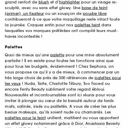
grand renfort de
blush
et d’
highlighter
pour un visage re-
sculpté, avec ou sans effet glowy. Une
base de teint
(primer), un fixateur
ou un soupçon de
poudre libre
contribueront à ce que votre maquillage reste intact toute
la journée. Craquez enfin pour nos
palettes teint
dans
lesquelles vos marques préférées ont compilé leurs must-
haves incontestés !
Palettes
Quoi de mieux qu’une
palette
pour une mine absolument
parfaite ! Il en existe pour toutes les fonctions ainsi que
pour tous les budgets, évidemment ! Chez Sephora, on
vous propose ce qu’il y a de mieux, à commencer par un
très large choix de près de 300 références de
palettes pour
les yeux
! Huda, Tarte, Charlotte Tilbury, Too Faced ou
encore Fenty Beauty subliment votre regard ébloui.
Nouveautés et incontournables sont ici réunis pour vous
inviter à plonger au cœur de la beauté autour de fards
mats, satinés, irisés ou pailletés. A vous de créer les plus
beaux makeups, qu’ils soient nude ou chamarrés. Les
palettes pour le teint
unifient, matifient ou vous apportent
un effet glowy notamment grâce à Dior, Anastasia Beverly