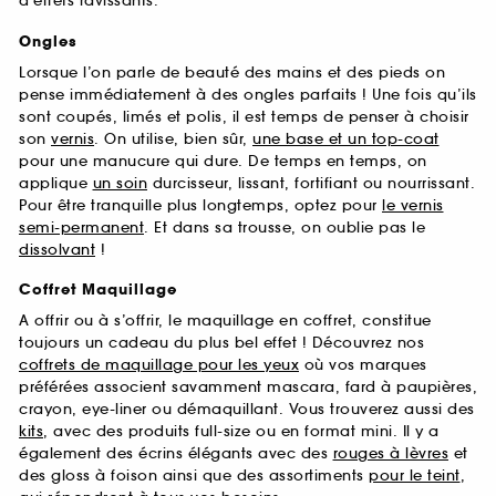
d’effets ravissants.
Ongles
Lorsque l’on parle de beauté des mains et des pieds on
pense immédiatement à des ongles parfaits ! Une fois qu’ils
sont coupés, limés et polis, il est temps de penser à choisir
son
vernis
. On utilise, bien sûr,
une base et un top-coat
pour une manucure qui dure. De temps en temps, on
applique
un soin
durcisseur, lissant, fortifiant ou nourrissant.
Pour être tranquille plus longtemps, optez pour
le vernis
semi-permanent
. Et dans sa trousse, on oublie pas le
dissolvant
!
Coffret Maquillage
A offrir ou à s’offrir, le maquillage en coffret, constitue
toujours un cadeau du plus bel effet ! Découvrez nos
coffrets de maquillage pour les yeux
où vos marques
préférées associent savamment mascara, fard à paupières,
crayon, eye-liner ou démaquillant. Vous trouverez aussi des
kits
, avec des produits full-size ou en format mini. Il y a
également des écrins élégants avec des
rouges à lèvres
et
des gloss à foison ainsi que des assortiments
pour le teint
,