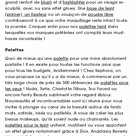
grand renfort de
blush
et d’
highlighter
pour un visage re-
sculpté, avec ou sans effet glowy. Une
base de teint
(primer), un fixateur
ou un soupçon de
poudre libre
contribueront à ce que votre maquillage reste intact toute
la journée. Craquez enfin pour nos
palettes teint
dans
lesquelles vos marques préférées ont compilé leurs must-
haves incontestés !
Palettes
Quoi de mieux qu’une
palette
pour une mine absolument
parfaite ! Il en existe pour toutes les fonctions ainsi que
pour tous les budgets, évidemment ! Chez Sephora, on
vous propose ce qu’il y a de mieux, à commencer par un
très large choix de près de 300 références de
palettes pour
les yeux
! Huda, Tarte, Charlotte Tilbury, Too Faced ou
encore Fenty Beauty subliment votre regard ébloui.
Nouveautés et incontournables sont ici réunis pour vous
inviter à plonger au cœur de la beauté autour de fards
mats, satinés, irisés ou pailletés. A vous de créer les plus
beaux makeups, qu’ils soient nude ou chamarrés. Les
palettes pour le teint
unifient, matifient ou vous apportent
un effet glowy notamment grâce à Dior, Anastasia Beverly