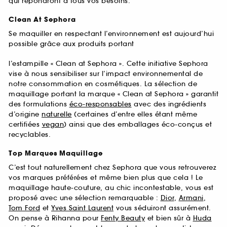
qui répondront à tous vos besoins.
Clean At Sephora
Se maquiller en respectant l’environnement est aujourd’hui
possible grâce aux produits portant
l’estampille « Clean at Sephora ». Cette initiative Sephora
vise à nous sensibiliser sur l’impact environnemental de
notre consommation en cosmétiques. La sélection de
maquillage portant la marque « Clean at Sephora » garantit
des formulations
éco-responsables
avec des ingrédients
d’origine
naturelle
(certaines d’entre elles étant même
certifiées
vegan
) ainsi que des emballages éco-conçus et
recyclables.
Top Marques Maquillage
C’est tout naturellement chez Sephora que vous retrouverez
vos marques préférées et même bien plus que cela ! Le
maquillage haute-couture, au chic incontestable, vous est
proposé avec une sélection remarquable :
Dior
,
Armani
,
Tom Ford
et
Yves Saint Laurent
vous séduiront assurément.
On pense à Rihanna pour
Fenty Beauty
et bien sûr à
Huda