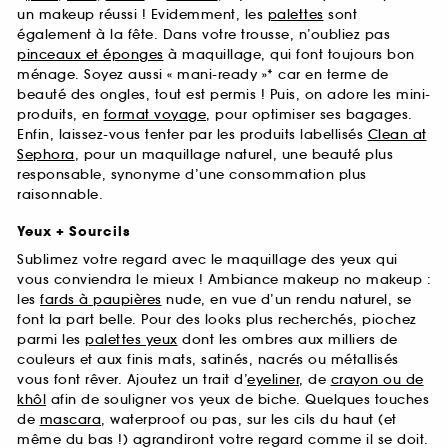
un makeup réussi ! Evidemment, les
palettes
sont
également à la fête. Dans votre trousse, n’oubliez pas
pinceaux et éponges
à maquillage, qui font toujours bon
ménage. Soyez aussi « mani-ready »* car en terme de
beauté des ongles, tout est permis ! Puis, on adore les mini-
produits, en
format voyage
, pour optimiser ses bagages.
Enfin, laissez-vous tenter par les produits labellisés
Clean at
Sephora
, pour un maquillage naturel, une beauté plus
responsable, synonyme d’une consommation plus
raisonnable.
Yeux + Sourcils
Sublimez votre regard avec le maquillage des yeux qui
vous conviendra le mieux ! Ambiance makeup no makeup :
les
fards à paupières
nude, en vue d’un rendu naturel, se
font la part belle. Pour des looks plus recherchés, piochez
parmi les
palettes yeux
dont les ombres aux milliers de
couleurs et aux finis mats, satinés, nacrés ou métallisés
vous font rêver. Ajoutez un trait d’
eyeliner
, de
crayon ou de
khôl
afin de souligner vos yeux de biche. Quelques touches
de
mascara
, waterproof ou pas, sur les cils du haut (et
même du bas !) agrandiront votre regard comme il se doit.