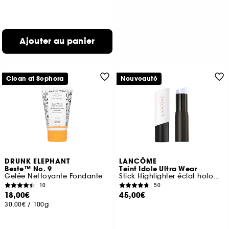
Ajouter au panier
Clean at Sephora
Nouveauté
DRUNK ELEPHANT
LANCÔME
Beste™ No. 9
Teint Idole Ultra Wear
Gelée Nettoyante Fondante
Stick Highlighter éclat holographique 24h de tenue
10
50
18,00€
45,00€
30,00€
/
100g