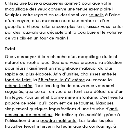
Utilisez une
base à paupières
(primer) pour que votre
maquillage des yeux conserve une tenue exemplaire !
Sculptez votre regard en re-dessinant vos
sourcils
à l’aide
d’un crayon, d’un mascara ou d’une ombre et d’un
goupillon. Et pour aller encore plus loin, laissez-vous tenter
par des
faux-cils
qui décupleront la courbure et le volume
de vos cils en un tour de main !
Teint
Que vous soyez à la recherche d'un maquillage du teint
naturel ou sophistiqué, Sephora vous propose sa sélection
pour réussir aisément un magnifique makeup, du plus
rapide au plus élaboré. Afin d’unifier, choisissez entre le
fond de teint
, la
BB crème, la CC crème
ou encore la
crème teintée
. Tous les degrés de couvrance vous sont
suggérés, que ce soit en vue d’un teint zéro défaut ou d’un
fini léger. Pour un effet bonne mine instantané, c’est vers la
poudre de soleil
qu’il convient de se tourner. Masquez
simplement quelques imperfections d’une touche d’
anti-
cernes ou de correcteur
. Ne brillez qu’en société, grâce à
l’utilisation d’une
poudre matifiante
. Les looks les plus
travaillés feront intervenir la technique du
contouring
, à