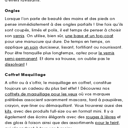
d’effets ravissants.
Ongles
Lorsque l’on parle de beauté des mains et des pieds on
pense immédiatement à des ongles parfaits ! Une fois qu’ils
sont coupés, limés et polis, il est temps de penser à choisir
son
vernis
. On utilise, bien sûr,
une base et un top-coat
pour une manucure qui dure. De temps en temps, on
applique
un soin
durcisseur, lissant, fortifiant ou nourrissant.
Pour être tranquille plus longtemps, optez pour
le vernis
semi-permanent
. Et dans sa trousse, on oublie pas le
dissolvant
!
Coffret Maquillage
A offrir ou à s’offrir, le maquillage en coffret, constitue
toujours un cadeau du plus bel effet ! Découvrez nos
coffrets de maquillage pour les yeux
où vos marques
préférées associent savamment mascara, fard à paupières,
crayon, eye-liner ou démaquillant. Vous trouverez aussi des
kits
, avec des produits full-size ou en format mini. Il y a
également des écrins élégants avec des
rouges à lèvres
et
des gloss à foison ainsi que des assortiments
pour le teint
,