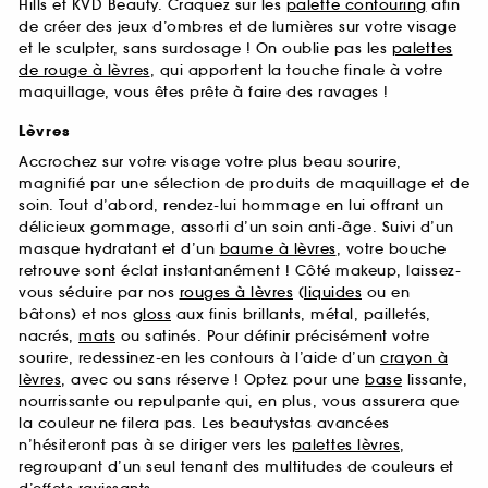
Hills et KVD Beauty. Craquez sur les
palette contouring
afin
de créer des jeux d’ombres et de lumières sur votre visage
et le sculpter, sans surdosage ! On oublie pas les
palettes
de rouge à lèvres
, qui apportent la touche finale à votre
maquillage, vous êtes prête à faire des ravages !
Lèvres
Accrochez sur votre visage votre plus beau sourire,
magnifié par une sélection de produits de maquillage et de
soin. Tout d’abord, rendez-lui hommage en lui offrant un
délicieux gommage, assorti d’un soin anti-âge. Suivi d’un
masque hydratant et d’un
baume à lèvres
, votre bouche
retrouve sont éclat instantanément ! Côté makeup, laissez-
vous séduire par nos
rouges à lèvres
(
liquides
ou en
bâtons) et nos
gloss
aux finis brillants, métal, pailletés,
nacrés,
mats
ou satinés. Pour définir précisément votre
sourire, redessinez-en les contours à l’aide d’un
crayon à
lèvres
, avec ou sans réserve ! Optez pour une
base
lissante,
nourrissante ou repulpante qui, en plus, vous assurera que
la couleur ne filera pas. Les beautystas avancées
n’hésiteront pas à se diriger vers les
palettes lèvres
,
regroupant d’un seul tenant des multitudes de couleurs et