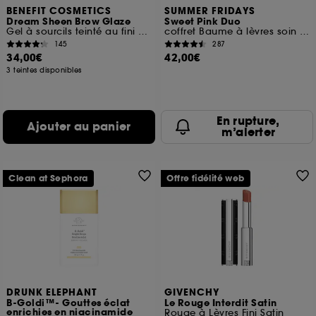
BENEFIT COSMETICS
SUMMER FRIDAYS
Dream Sheen Brow Glaze
Sweet Pink Duo
Gel à sourcils teinté au fini glossy
coffret Baume à lèvres soin hydratant
145
287
34,00€
42,00€
3 teintes disponibles
En rupture,
Ajouter au panier
m’alerter
Clean at Sephora
Offre fidélité web
DRUNK ELEPHANT
GIVENCHY
B-Goldi™- Gouttes éclat
Le Rouge Interdit Satin
enrichies en niacinamide
Rouge à Lèvres Fini Satin