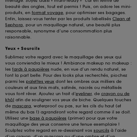
ménage. Soyez aussi « mani-ready »* car en terme de
beauté des ongles, tout est permis ! Puis, on adore les mini-
produits, en
format voyage
, pour optimiser ses bagages.
Enfin, laissez-vous tenter par les produits labellisés
Clean at
Sephora
, pour un maquillage naturel, une beauté plus
responsable, synonyme d’une consommation plus
raisonnable.
Yeux + Sourcils
Sublimez votre regard avec le maquillage des yeux qui
vous conviendra le mieux ! Ambiance makeup no makeup :
les
fards à paupières
nude, en vue d’un rendu naturel, se
font la part belle. Pour des looks plus recherchés, piochez
parmi les
palettes yeux
dont les ombres aux milliers de
couleurs et aux finis mats, satinés, nacrés ou métallisés
vous font rêver. Ajoutez un trait d’
eyeliner
, de
crayon ou de
khôl
afin de souligner vos yeux de biche. Quelques touches
de
mascara
, waterproof ou pas, sur les cils du haut (et
même du bas !) agrandiront votre regard comme il se doit.
Utilisez une
base à paupières
(primer) pour que votre
maquillage des yeux conserve une tenue exemplaire !
Sculptez votre regard en re-dessinant vos
sourcils
à l’aide
d’un crayon, d’un mascara ou d’une ombre et d’un