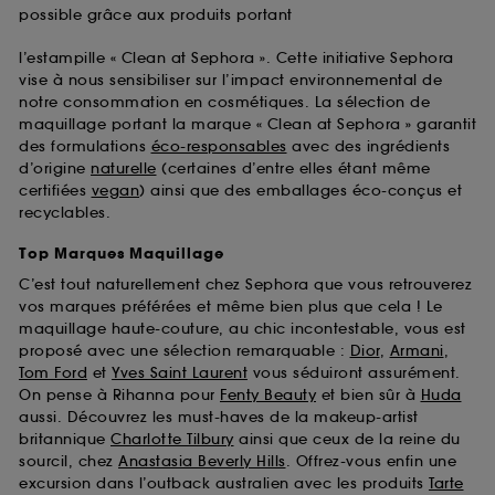
possible grâce aux produits portant
l’estampille « Clean at Sephora ». Cette initiative Sephora
vise à nous sensibiliser sur l’impact environnemental de
notre consommation en cosmétiques. La sélection de
maquillage portant la marque « Clean at Sephora » garantit
des formulations
éco-responsables
avec des ingrédients
d’origine
naturelle
(certaines d’entre elles étant même
certifiées
vegan
) ainsi que des emballages éco-conçus et
recyclables.
Top Marques Maquillage
C’est tout naturellement chez Sephora que vous retrouverez
vos marques préférées et même bien plus que cela ! Le
maquillage haute-couture, au chic incontestable, vous est
proposé avec une sélection remarquable :
Dior
,
Armani
,
Tom Ford
et
Yves Saint Laurent
vous séduiront assurément.
On pense à Rihanna pour
Fenty Beauty
et bien sûr à
Huda
aussi. Découvrez les must-haves de la makeup-artist
britannique
Charlotte Tilbury
ainsi que ceux de la reine du
sourcil, chez
Anastasia Beverly Hills
. Offrez-vous enfin une
excursion dans l’outback australien avec les produits
Tarte