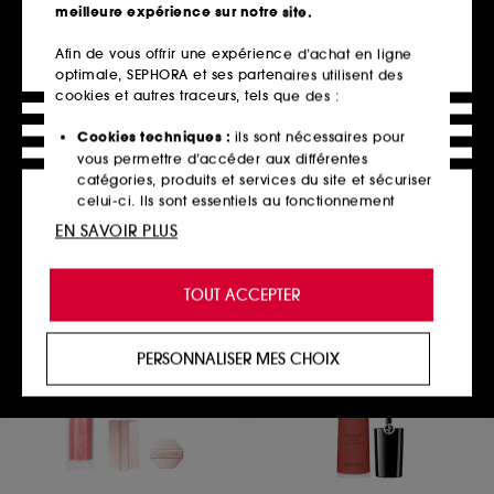
meilleure expérience sur notre site.
Afin de vous offrir une expérience d’achat en ligne
optimale, SEPHORA et ses partenaires utilisent des
CLARINS
CHANEL
Wonder Volume Mascara
cookies et autres traceurs, tels que des :
LES BEIGES CORRECTEUR
XXL – Mascara volume
SÉRUM
extrême
Éclat Belle Mine Naturelle
Cookies techniques :
ils sont nécessaires pour
4848
10
vous permettre d’accéder aux différentes
44,00€
57,00€
catégories, produits et services du site et sécuriser
6 teintes disponibles
celui-ci. Ils sont essentiels au fonctionnement
technique du site et ne peuvent être désactivés.
EN SAVOIR PLUS
Ajouter au panier
Ajouter au panier
Cookies de personnalisation :
ils nous permettent
de vous offrir une expérience enrichie et
TOUT ACCEPTER
personnalisée en vous recommandant des
produits, des services et des contenus qui
Nouveauté
répondent au mieux à vos préférences, et de vous
PERSONNALISER MES CHOIX
proposer des offres promotionnelles adaptées à
votre profil.
Cookies réseaux sociaux et publicité :
ils sont
utilisés pour vous présenter du contenu susceptible
de vous plaire via des publicités, y compris sur des
sites tiers et sur les réseaux sociaux, sur la base