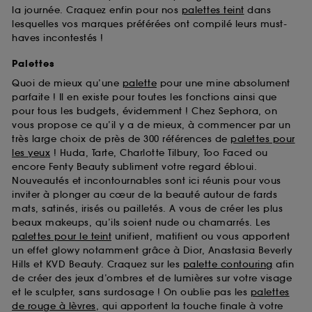
la journée. Craquez enfin pour nos
palettes teint
dans
lesquelles vos marques préférées ont compilé leurs must-
haves incontestés !
Palettes
Quoi de mieux qu’une
palette
pour une mine absolument
parfaite ! Il en existe pour toutes les fonctions ainsi que
pour tous les budgets, évidemment ! Chez Sephora, on
vous propose ce qu’il y a de mieux, à commencer par un
très large choix de près de 300 références de
palettes pour
les yeux
! Huda, Tarte, Charlotte Tilbury, Too Faced ou
encore Fenty Beauty subliment votre regard ébloui.
Nouveautés et incontournables sont ici réunis pour vous
inviter à plonger au cœur de la beauté autour de fards
mats, satinés, irisés ou pailletés. A vous de créer les plus
beaux makeups, qu’ils soient nude ou chamarrés. Les
palettes pour le teint
unifient, matifient ou vous apportent
un effet glowy notamment grâce à Dior, Anastasia Beverly
Hills et KVD Beauty. Craquez sur les
palette contouring
afin
de créer des jeux d’ombres et de lumières sur votre visage
et le sculpter, sans surdosage ! On oublie pas les
palettes
de rouge à lèvres
, qui apportent la touche finale à votre