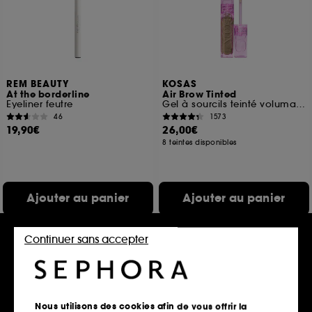
REM BEAUTY
KOSAS
At the borderline
Air Brow Tinted
Eyeliner feutre
Gel à sourcils teinté volumateur
46
1573
19,90€
26,00€
8 teintes disponibles
Ajouter au panier
Ajouter au panier
Continuer sans accepter
Nous utilisons des cookies afin de vous offrir la