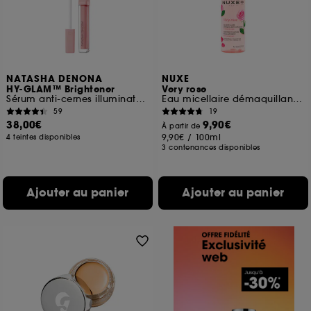
NATASHA DENONA
NUXE
HY-GLAM™ Brightener
Very rose
Sérum anti-cernes illuminateur hydratant, éclaircissant
Eau micellaire démaquillante apaisante
59
19
38,00€
9,90€
À partir de
9,90€
/
100ml
4 teintes disponibles
3 contenances disponibles
Ajouter au panier
Ajouter au panier