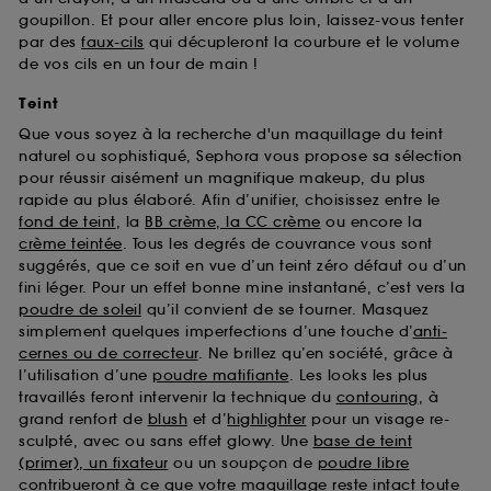
goupillon. Et pour aller encore plus loin, laissez-vous tenter
par des
faux-cils
qui décupleront la courbure et le volume
de vos cils en un tour de main !
Teint
Que vous soyez à la recherche d'un maquillage du teint
naturel ou sophistiqué, Sephora vous propose sa sélection
pour réussir aisément un magnifique makeup, du plus
rapide au plus élaboré. Afin d’unifier, choisissez entre le
fond de teint
, la
BB crème, la CC crème
ou encore la
crème teintée
. Tous les degrés de couvrance vous sont
suggérés, que ce soit en vue d’un teint zéro défaut ou d’un
fini léger. Pour un effet bonne mine instantané, c’est vers la
poudre de soleil
qu’il convient de se tourner. Masquez
simplement quelques imperfections d’une touche d’
anti-
cernes ou de correcteur
. Ne brillez qu’en société, grâce à
l’utilisation d’une
poudre matifiante
. Les looks les plus
travaillés feront intervenir la technique du
contouring
, à
grand renfort de
blush
et d’
highlighter
pour un visage re-
sculpté, avec ou sans effet glowy. Une
base de teint
(primer), un fixateur
ou un soupçon de
poudre libre
contribueront à ce que votre maquillage reste intact toute