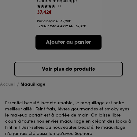
Coffret maquillage
11
37,42€
A l'exception des cookies techniques, le dépôt et la
lecture de ces traceurs requiert votre accord. Vous
Prix d'origine : 49,90€
pouvez personnaliser vos choix concernant le dépôt
Valeur totale estimée :
67,39€
de ces cookies grâce au bouton "personnaliser mes
choix" ci-dessous ou décider de "tout accepter".
Ajouter au panier
Sephora pourra associer les informations de
navigation collectées par ces Cookies, pour les
finalités acceptées, avec les données personnelles
collectées ou générées lors de votre activité en ligne
ou en magasin. Pour refuser tous les cookies, cliques
Voir plus de produits
sur "continuer sans accepter". Voous pouvez à tout
moment choisir de retirer votrte consentement. Si vous
souhaitez obtenir plus d'information sur les cookies
Accueil
Maquillage
utilisés,
cliquez
ici
.
Essentiel beauté incontournable, le maquillage est notre
meilleur allié ! Teint frais, lèvres gourmandes et smoky eyes,
le makeup parfait est à portée de main. On laisse libre
cours à toutes nos envies maquillage en créant des looks à
l'infini ! Best-sellers ou nouveautés beauté, le maquillage
n'a jamais été aussi fun qu'avec Sephora.