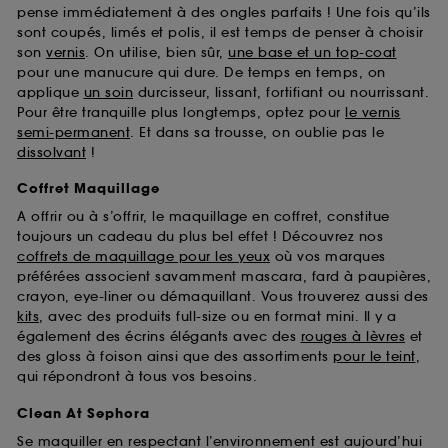
pense immédiatement à des ongles parfaits ! Une fois qu’ils
sont coupés, limés et polis, il est temps de penser à choisir
son
vernis
. On utilise, bien sûr,
une base et un top-coat
pour une manucure qui dure. De temps en temps, on
applique
un soin
durcisseur, lissant, fortifiant ou nourrissant.
Pour être tranquille plus longtemps, optez pour
le vernis
semi-permanent
. Et dans sa trousse, on oublie pas le
dissolvant
!
Coffret Maquillage
A offrir ou à s’offrir, le maquillage en coffret, constitue
toujours un cadeau du plus bel effet ! Découvrez nos
coffrets de maquillage pour les yeux
où vos marques
préférées associent savamment mascara, fard à paupières,
crayon, eye-liner ou démaquillant. Vous trouverez aussi des
kits
, avec des produits full-size ou en format mini. Il y a
également des écrins élégants avec des
rouges à lèvres
et
des gloss à foison ainsi que des assortiments
pour le teint
,
qui répondront à tous vos besoins.
Clean At Sephora
Se maquiller en respectant l’environnement est aujourd’hui