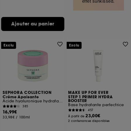
effet sunkissed.
Ajouter au panier
Exclu
Exclu
SEPHORA COLLECTION
MAKE UP FOR EVER
Crème Apaisante
STEP 1 PRIMER HYDRA
BOOSTER
Acide hyaluronique hydratant et Centella asiatica apaisante
Base hydratante perfectrice
385
457
16,99€
23,00€
À partir de
33,98€
/
100ml
2 contenances disponibles