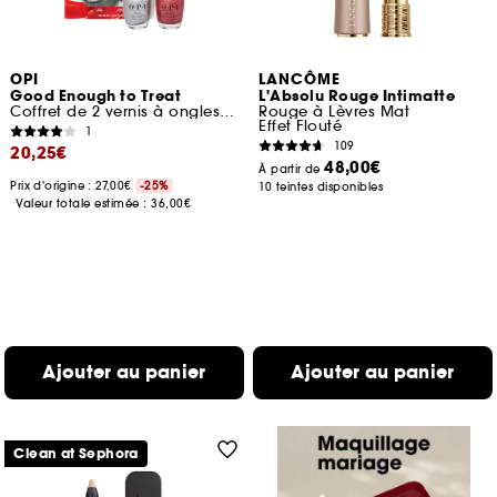
OPI
LANCÔME
Good Enough to Treat
L'Absolu Rouge Intimatte
Coffret de 2 vernis à ongles tenue jusqu'à 7 jours
Rouge à Lèvres Mat
Effet Flouté
1
109
20,25€
48,00€
À partir de
Prix d'origine : 27,00€
-25%
10 teintes disponibles
Valeur totale estimée :
36,00€
Ajouter au panier
Ajouter au panier
Clean at Sephora