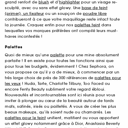
grand renfort de
blush
et d’
highlighter
pour un visage re-
sculpté, avec ou sans effet glowy. Une
base de teint
(primer), un fixateur
ou un soupçon de
poudre libre
contribueront à ce que votre maquillage reste intact toute
la journée. Craquez enfin pour nos
palettes teint
dans
lesquelles vos marques préférées ont compilé leurs must-
haves incontestés !
Palettes
Quoi de mieux qu’une
palette
pour une mine absolument
parfaite ! Il en existe pour toutes les fonctions ainsi que
pour tous les budgets, évidemment ! Chez Sephora, on
vous propose ce qu’il y a de mieux, à commencer par un
très large choix de près de 300 références de
palettes pour
les yeux
! Huda, Tarte, Charlotte Tilbury, Too Faced ou
encore Fenty Beauty subliment votre regard ébloui.
Nouveautés et incontournables sont ici réunis pour vous
inviter à plonger au cœur de la beauté autour de fards
mats, satinés, irisés ou pailletés. A vous de créer les plus
beaux makeups, qu’ils soient nude ou chamarrés. Les
palettes pour le teint
unifient, matifient ou vous apportent
un effet glowy notamment grâce à Dior, Anastasia Beverly