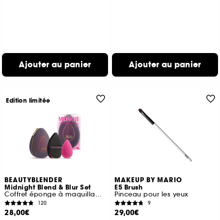
Ajouter au panier
Ajouter au panier
Edition limitée
BEAUTYBLENDER
MAKEUP BY MARIO
Midnight Blend & Blur Set
E5 Brush
Coffret éponge à maquillage, houppette et trousse
Pinceau pour les yeux
120
9
28,00€
29,00€