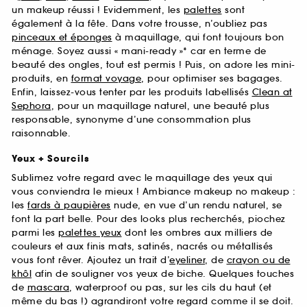
un makeup réussi ! Evidemment, les
palettes
sont
également à la fête. Dans votre trousse, n’oubliez pas
pinceaux et éponges
à maquillage, qui font toujours bon
ménage. Soyez aussi « mani-ready »* car en terme de
beauté des ongles, tout est permis ! Puis, on adore les mini-
produits, en
format voyage
, pour optimiser ses bagages.
Enfin, laissez-vous tenter par les produits labellisés
Clean at
Sephora
, pour un maquillage naturel, une beauté plus
responsable, synonyme d’une consommation plus
raisonnable.
Yeux + Sourcils
Sublimez votre regard avec le maquillage des yeux qui
vous conviendra le mieux ! Ambiance makeup no makeup :
les
fards à paupières
nude, en vue d’un rendu naturel, se
font la part belle. Pour des looks plus recherchés, piochez
parmi les
palettes yeux
dont les ombres aux milliers de
couleurs et aux finis mats, satinés, nacrés ou métallisés
vous font rêver. Ajoutez un trait d’
eyeliner
, de
crayon ou de
khôl
afin de souligner vos yeux de biche. Quelques touches
de
mascara
, waterproof ou pas, sur les cils du haut (et
même du bas !) agrandiront votre regard comme il se doit.