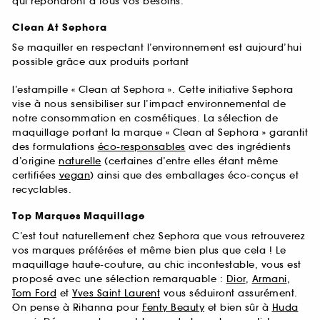
qui répondront à tous vos besoins.
Clean At Sephora
Se maquiller en respectant l’environnement est aujourd’hui
possible grâce aux produits portant
l’estampille « Clean at Sephora ». Cette initiative Sephora
vise à nous sensibiliser sur l’impact environnemental de
notre consommation en cosmétiques. La sélection de
maquillage portant la marque « Clean at Sephora » garantit
des formulations
éco-responsables
avec des ingrédients
d’origine
naturelle
(certaines d’entre elles étant même
certifiées
vegan
) ainsi que des emballages éco-conçus et
recyclables.
Top Marques Maquillage
C’est tout naturellement chez Sephora que vous retrouverez
vos marques préférées et même bien plus que cela ! Le
maquillage haute-couture, au chic incontestable, vous est
proposé avec une sélection remarquable :
Dior
,
Armani
,
Tom Ford
et
Yves Saint Laurent
vous séduiront assurément.
On pense à Rihanna pour
Fenty Beauty
et bien sûr à
Huda