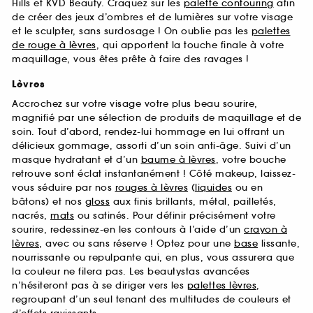
Hills et KVD Beauty. Craquez sur les
palette contouring
afin
de créer des jeux d’ombres et de lumières sur votre visage
et le sculpter, sans surdosage ! On oublie pas les
palettes
de rouge à lèvres
, qui apportent la touche finale à votre
maquillage, vous êtes prête à faire des ravages !
Lèvres
Accrochez sur votre visage votre plus beau sourire,
magnifié par une sélection de produits de maquillage et de
soin. Tout d’abord, rendez-lui hommage en lui offrant un
délicieux gommage, assorti d’un soin anti-âge. Suivi d’un
masque hydratant et d’un
baume à lèvres
, votre bouche
retrouve sont éclat instantanément ! Côté makeup, laissez-
vous séduire par nos
rouges à lèvres
(
liquides
ou en
bâtons) et nos
gloss
aux finis brillants, métal, pailletés,
nacrés,
mats
ou satinés. Pour définir précisément votre
sourire, redessinez-en les contours à l’aide d’un
crayon à
lèvres
, avec ou sans réserve ! Optez pour une
base
lissante,
nourrissante ou repulpante qui, en plus, vous assurera que
la couleur ne filera pas. Les beautystas avancées
n’hésiteront pas à se diriger vers les
palettes lèvres
,
regroupant d’un seul tenant des multitudes de couleurs et