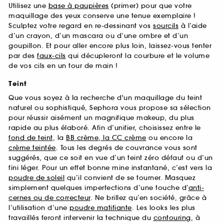
Utilisez une
base à paupières
(primer) pour que votre
maquillage des yeux conserve une tenue exemplaire !
Sculptez votre regard en re-dessinant vos
sourcils
à l’aide
d’un crayon, d’un mascara ou d’une ombre et d’un
goupillon. Et pour aller encore plus loin, laissez-vous tenter
par des
faux-cils
qui décupleront la courbure et le volume
de vos cils en un tour de main !
Teint
Que vous soyez à la recherche d'un maquillage du teint
naturel ou sophistiqué, Sephora vous propose sa sélection
pour réussir aisément un magnifique makeup, du plus
rapide au plus élaboré. Afin d’unifier, choisissez entre le
fond de teint
, la
BB crème, la CC crème
ou encore la
crème teintée
. Tous les degrés de couvrance vous sont
suggérés, que ce soit en vue d’un teint zéro défaut ou d’un
fini léger. Pour un effet bonne mine instantané, c’est vers la
poudre de soleil
qu’il convient de se tourner. Masquez
simplement quelques imperfections d’une touche d’
anti-
cernes ou de correcteur
. Ne brillez qu’en société, grâce à
l’utilisation d’une
poudre matifiante
. Les looks les plus
travaillés feront intervenir la technique du
contouring
, à