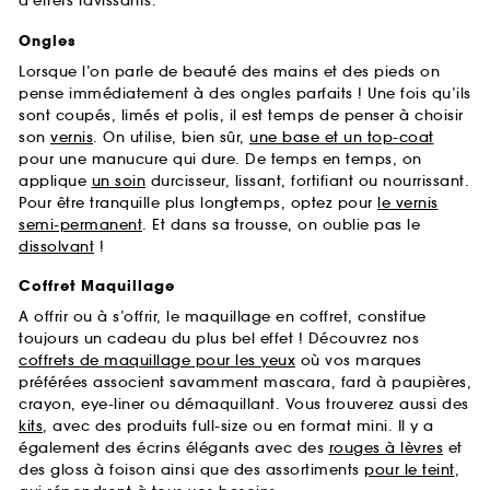
d’effets ravissants.
Ongles
Lorsque l’on parle de beauté des mains et des pieds on
pense immédiatement à des ongles parfaits ! Une fois qu’ils
sont coupés, limés et polis, il est temps de penser à choisir
son
vernis
. On utilise, bien sûr,
une base et un top-coat
pour une manucure qui dure. De temps en temps, on
applique
un soin
durcisseur, lissant, fortifiant ou nourrissant.
Pour être tranquille plus longtemps, optez pour
le vernis
semi-permanent
. Et dans sa trousse, on oublie pas le
dissolvant
!
Coffret Maquillage
A offrir ou à s’offrir, le maquillage en coffret, constitue
toujours un cadeau du plus bel effet ! Découvrez nos
coffrets de maquillage pour les yeux
où vos marques
préférées associent savamment mascara, fard à paupières,
crayon, eye-liner ou démaquillant. Vous trouverez aussi des
kits
, avec des produits full-size ou en format mini. Il y a
également des écrins élégants avec des
rouges à lèvres
et
des gloss à foison ainsi que des assortiments
pour le teint
,