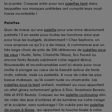
la journée. Craquez enfin pour nos
palettes teint
dans
lesquelles vos marques préférées ont compilé leurs must-
haves incontestés !
Palettes
Quoi de mieux qu’une
palette
pour une mine absolument
parfaite ! Il en existe pour toutes les fonctions ainsi que
pour tous les budgets, évidemment ! Chez Sephora, on
vous propose ce qu’il y a de mieux, à commencer par un
très large choix de près de 300 références de
palettes pour
les yeux
! Huda, Tarte, Charlotte Tilbury, Too Faced ou
encore Fenty Beauty subliment votre regard ébloui.
Nouveautés et incontournables sont ici réunis pour vous
inviter à plonger au cœur de la beauté autour de fards
mats, satinés, irisés ou pailletés. A vous de créer les plus
beaux makeups, qu’ils soient nude ou chamarrés. Les
palettes pour le teint
unifient, matifient ou vous apportent
un effet glowy notamment grâce à Dior, Anastasia Beverly
Hills et KVD Beauty. Craquez sur les
palette contouring
afin
de créer des jeux d’ombres et de lumières sur votre visage
et le sculpter, sans surdosage ! On oublie pas les
palettes
de rouge à lèvres
, qui apportent la touche finale à votre