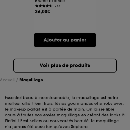
Brume fixatrice
783
36,00€
A l'exception des cookies techniques, le dépôt et la
lecture de ces traceurs requiert votre accord. Vous
pouvez personnaliser vos choix concernant le dépôt
de ces cookies grâce au bouton "personnaliser mes
choix" ci-dessous ou décider de "tout accepter".
Ajouter au panier
Sephora pourra associer les informations de
navigation collectées par ces Cookies, pour les
finalités acceptées, avec les données personnelles
collectées ou générées lors de votre activité en ligne
ou en magasin. Pour refuser tous les cookies, cliques
Voir plus de produits
sur "continuer sans accepter". Voous pouvez à tout
moment choisir de retirer votrte consentement. Si vous
souhaitez obtenir plus d'information sur les cookies
Accueil
Maquillage
utilisés,
cliquez
ici
.
Essentiel beauté incontournable, le maquillage est notre
meilleur allié ! Teint frais, lèvres gourmandes et smoky eyes,
le makeup parfait est à portée de main. On laisse libre
cours à toutes nos envies maquillage en créant des looks à
l'infini ! Best-sellers ou nouveautés beauté, le maquillage
n'a jamais été aussi fun qu'avec Sephora.