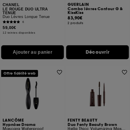
GUERLAIN
CHANEL
Combo lèvres Contour G &
LE ROUGE DUO ULTRA
KissKiss
TENUE
Duo Lèvres Longue Tenue
83,90€
6
2 produits
59,00€
12 teintes disponibles
Découvrir
Ajouter au panier
Offre fidélité web
LANCÔME
FENTY BEAUTY
Hypnôse Drama
Duo Fenty Beauty Brown
Mascara Waterproof
Hella Thicc Volumizing Mascara et Fine Linez