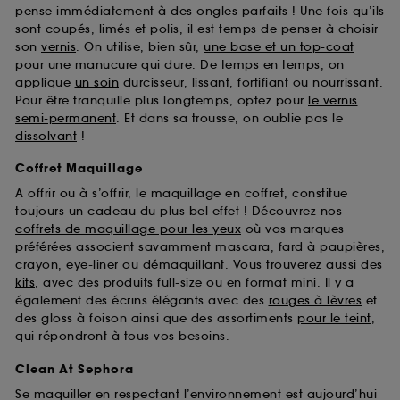
pense immédiatement à des ongles parfaits ! Une fois qu’ils
sont coupés, limés et polis, il est temps de penser à choisir
son
vernis
. On utilise, bien sûr,
une base et un top-coat
pour une manucure qui dure. De temps en temps, on
applique
un soin
durcisseur, lissant, fortifiant ou nourrissant.
Pour être tranquille plus longtemps, optez pour
le vernis
semi-permanent
. Et dans sa trousse, on oublie pas le
dissolvant
!
Coffret Maquillage
A offrir ou à s’offrir, le maquillage en coffret, constitue
toujours un cadeau du plus bel effet ! Découvrez nos
coffrets de maquillage pour les yeux
où vos marques
préférées associent savamment mascara, fard à paupières,
crayon, eye-liner ou démaquillant. Vous trouverez aussi des
kits
, avec des produits full-size ou en format mini. Il y a
également des écrins élégants avec des
rouges à lèvres
et
des gloss à foison ainsi que des assortiments
pour le teint
,
qui répondront à tous vos besoins.
Clean At Sephora
Se maquiller en respectant l’environnement est aujourd’hui