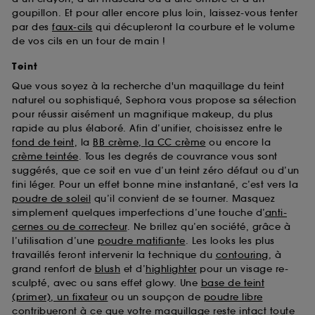
goupillon. Et pour aller encore plus loin, laissez-vous tenter
par des
faux-cils
qui décupleront la courbure et le volume
de vos cils en un tour de main !
Teint
Que vous soyez à la recherche d'un maquillage du teint
naturel ou sophistiqué, Sephora vous propose sa sélection
pour réussir aisément un magnifique makeup, du plus
rapide au plus élaboré. Afin d’unifier, choisissez entre le
fond de teint
, la
BB crème, la CC crème
ou encore la
crème teintée
. Tous les degrés de couvrance vous sont
suggérés, que ce soit en vue d’un teint zéro défaut ou d’un
fini léger. Pour un effet bonne mine instantané, c’est vers la
poudre de soleil
qu’il convient de se tourner. Masquez
simplement quelques imperfections d’une touche d’
anti-
cernes ou de correcteur
. Ne brillez qu’en société, grâce à
l’utilisation d’une
poudre matifiante
. Les looks les plus
travaillés feront intervenir la technique du
contouring
, à
grand renfort de
blush
et d’
highlighter
pour un visage re-
sculpté, avec ou sans effet glowy. Une
base de teint
(primer), un fixateur
ou un soupçon de
poudre libre
contribueront à ce que votre maquillage reste intact toute