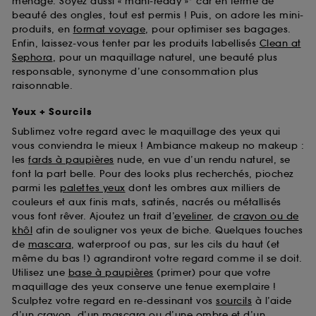
ménage. Soyez aussi « mani-ready »* car en terme de
beauté des ongles, tout est permis ! Puis, on adore les mini-
produits, en
format voyage
, pour optimiser ses bagages.
Enfin, laissez-vous tenter par les produits labellisés
Clean at
Sephora
, pour un maquillage naturel, une beauté plus
responsable, synonyme d’une consommation plus
raisonnable.
Yeux + Sourcils
Sublimez votre regard avec le maquillage des yeux qui
vous conviendra le mieux ! Ambiance makeup no makeup :
les
fards à paupières
nude, en vue d’un rendu naturel, se
font la part belle. Pour des looks plus recherchés, piochez
parmi les
palettes yeux
dont les ombres aux milliers de
couleurs et aux finis mats, satinés, nacrés ou métallisés
vous font rêver. Ajoutez un trait d’
eyeliner
, de
crayon ou de
khôl
afin de souligner vos yeux de biche. Quelques touches
de
mascara
, waterproof ou pas, sur les cils du haut (et
même du bas !) agrandiront votre regard comme il se doit.
Utilisez une
base à paupières
(primer) pour que votre
maquillage des yeux conserve une tenue exemplaire !
Sculptez votre regard en re-dessinant vos
sourcils
à l’aide
d’un crayon, d’un mascara ou d’une ombre et d’un