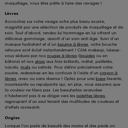
maquillage, vous êtes prête à faire des ravages !
Lèvres
Accrochez sur votre visage votre plus beau sourire,
magnifié par une sélection de produits de maquillage et de
soin. Tout d’abord, rendez-lui hommage en lui offrant un
délicieux gommage, assorti d’un soin anti-âge. Suivi d’un
masque hydratant et d’un
baume à lèvres
, votre bouche
retrouve sont éclat instantanément ! Côté makeup, laissez-
vous séduire par nos
rouges à lèvres
(
liquides
ou en
bâtons) et nos
gloss
aux finis brillants, métal, pailletés,
nacrés,
mats
ou satinés. Pour définir précisément votre
sourire, redessinez-en les contours à l’aide d’un
crayon à
lèvres
, avec ou sans réserve ! Optez pour une
base
lissante,
nourrissante ou repulpante qui, en plus, vous assurera que
la couleur ne filera pas. Les beautystas avancées
n’hésiteront pas à se diriger vers les
palettes lèvres
,
regroupant d’un seul tenant des multitudes de couleurs et
d’effets ravissants.
Ongles
Lorsque l’on parle de beauté des mains et des pieds on