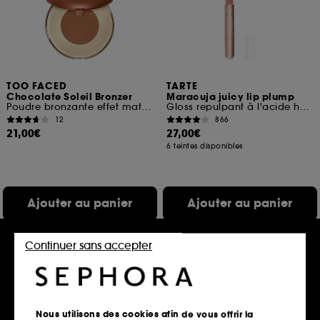
TOO FACED
TARTE
Chocolate Soleil Bronzer
Maracuja juicy lip plump
Poudre bronzante effet mat floutté format voyage
Gloss repulpant à l'acide hyaluronique
12
866
21,00€
27,00€
6 teintes disponibles
Ajouter au panier
Ajouter au panier
Continuer sans accepter
Exclu
Nous utilisons des cookies afin de vous offrir la