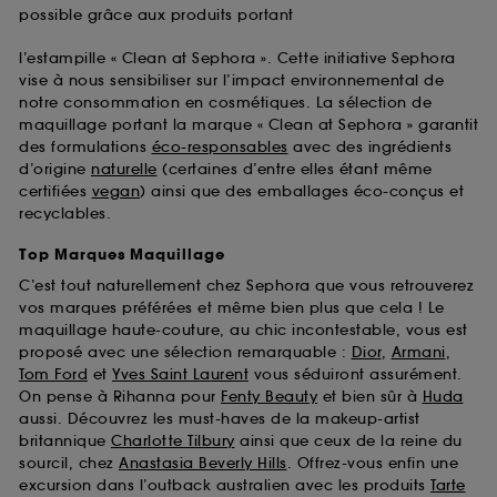
possible grâce aux produits portant
l’estampille « Clean at Sephora ». Cette initiative Sephora
vise à nous sensibiliser sur l’impact environnemental de
notre consommation en cosmétiques. La sélection de
maquillage portant la marque « Clean at Sephora » garantit
des formulations
éco-responsables
avec des ingrédients
d’origine
naturelle
(certaines d’entre elles étant même
certifiées
vegan
) ainsi que des emballages éco-conçus et
recyclables.
Top Marques Maquillage
C’est tout naturellement chez Sephora que vous retrouverez
vos marques préférées et même bien plus que cela ! Le
maquillage haute-couture, au chic incontestable, vous est
proposé avec une sélection remarquable :
Dior
,
Armani
,
Tom Ford
et
Yves Saint Laurent
vous séduiront assurément.
On pense à Rihanna pour
Fenty Beauty
et bien sûr à
Huda
aussi. Découvrez les must-haves de la makeup-artist
britannique
Charlotte Tilbury
ainsi que ceux de la reine du
sourcil, chez
Anastasia Beverly Hills
. Offrez-vous enfin une
excursion dans l’outback australien avec les produits
Tarte