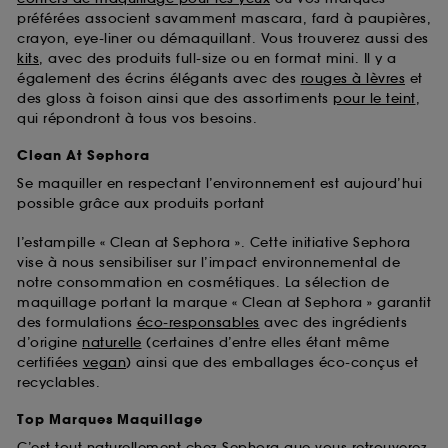
préférées associent savamment mascara, fard à paupières,
crayon, eye-liner ou démaquillant. Vous trouverez aussi des
kits
, avec des produits full-size ou en format mini. Il y a
également des écrins élégants avec des
rouges à lèvres
et
des gloss à foison ainsi que des assortiments
pour le teint
,
qui répondront à tous vos besoins.
Clean At Sephora
Se maquiller en respectant l’environnement est aujourd’hui
possible grâce aux produits portant
l’estampille « Clean at Sephora ». Cette initiative Sephora
vise à nous sensibiliser sur l’impact environnemental de
notre consommation en cosmétiques. La sélection de
maquillage portant la marque « Clean at Sephora » garantit
des formulations
éco-responsables
avec des ingrédients
d’origine
naturelle
(certaines d’entre elles étant même
certifiées
vegan
) ainsi que des emballages éco-conçus et
recyclables.
Top Marques Maquillage
C’est tout naturellement chez Sephora que vous retrouverez