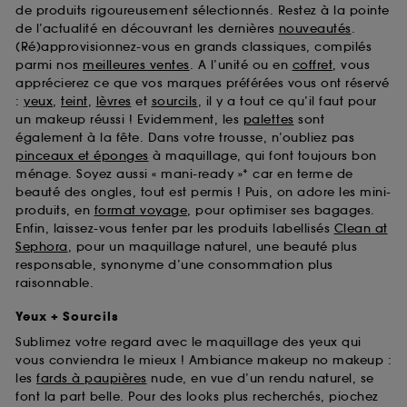
de produits rigoureusement sélectionnés. Restez à la pointe
de l’actualité en découvrant les dernières
nouveautés
.
(Ré)approvisionnez-vous en grands classiques, compilés
parmi nos
meilleures ventes
. A l’unité ou en
coffret
, vous
apprécierez ce que vos marques préférées vous ont réservé
:
yeux
,
teint
,
lèvres
et
sourcils
, il y a tout ce qu’il faut pour
un makeup réussi ! Evidemment, les
palettes
sont
également à la fête. Dans votre trousse, n’oubliez pas
pinceaux et éponges
à maquillage, qui font toujours bon
ménage. Soyez aussi « mani-ready »* car en terme de
beauté des ongles, tout est permis ! Puis, on adore les mini-
produits, en
format voyage
, pour optimiser ses bagages.
Enfin, laissez-vous tenter par les produits labellisés
Clean at
Sephora
, pour un maquillage naturel, une beauté plus
responsable, synonyme d’une consommation plus
raisonnable.
Yeux + Sourcils
Sublimez votre regard avec le maquillage des yeux qui
vous conviendra le mieux ! Ambiance makeup no makeup :
les
fards à paupières
nude, en vue d’un rendu naturel, se
font la part belle. Pour des looks plus recherchés, piochez