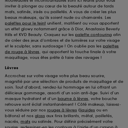
Nouveautés et incontournables sont ici réunis pour vous
d’en améliorer la performance.
inviter à plonger au cœur de la beauté autour de fards
mats, satinés, irisés ou pailletés. A vous de créer les plus
Cookies de sécurisation des paiements en ligne :
beaux makeups, qu’ils soient nude ou chamarrés. Les
ils nous permettent de lutter notamment contre les
fraudes aux moyens de paiement et les
palettes pour le teint
unifient, matifient ou vous apportent
usurpations d’identité.
un effet glowy notamment grâce à Dior, Anastasia Beverly
Hills et KVD Beauty. Craquez sur les
palette contouring
afin
Cookies fonctionnels :
il s’agit de cookies
de créer des jeux d’ombres et de lumières sur votre visage
permettant l’affichage et/ou la fourniture de
et le sculpter, sans surdosage ! On oublie pas les
palettes
certaines fonctionnalités du site, tel que les
de rouge à lèvres
, qui apportent la touche finale à votre
cookies d’authentification qui sont utilisés afin de
maquillage, vous êtes prête à faire des ravages !
vous faire bénéficier de l’authentification
prolongée vous permettant d’accéder à votre
Lèvres
compte lors de votre prochaine visite sur le site
Accrochez sur votre visage votre plus beau sourire,
sans saisir à nouveau votre identifiant et mot de
magnifié par une sélection de produits de maquillage et de
passe.
soin. Tout d’abord, rendez-lui hommage en lui offrant un
délicieux gommage, assorti d’un soin anti-âge. Suivi d’un
masque hydratant et d’un
baume à lèvres
, votre bouche
A l'exception des cookies techniques, le dépôt et la
retrouve sont éclat instantanément ! Côté makeup, laissez-
lecture de ces traceurs requiert votre accord. Vous
vous séduire par nos
rouges à lèvres
(
liquides
ou en
pouvez personnaliser vos choix concernant le dépôt
bâtons) et nos
gloss
aux finis brillants, métal, pailletés,
de ces cookies grâce au bouton "personnaliser mes
nacrés,
mats
ou satinés. Pour définir précisément votre
choix" ci-dessous ou décider de "tout accepter".
sourire, redessinez-en les contours à l’aide d’un
crayon à