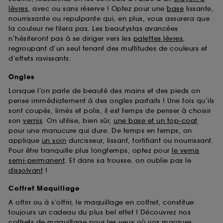
Sephora pourra associer les informations de
lèvres
, avec ou sans réserve ! Optez pour une
base
lissante,
navigation collectées par ces Cookies, pour les
nourrissante ou repulpante qui, en plus, vous assurera que
finalités acceptées, avec les données personnelles
la couleur ne filera pas. Les beautystas avancées
collectées ou générées lors de votre activité en ligne
n’hésiteront pas à se diriger vers les
palettes lèvres
,
ou en magasin. Pour refuser tous les cookies, cliques
regroupant d’un seul tenant des multitudes de couleurs et
sur "continuer sans accepter". Voous pouvez à tout
d’effets ravissants.
moment choisir de retirer votrte consentement. Si vous
souhaitez obtenir plus d'information sur les cookies
Ongles
utilisés,
cliquez
ici
.
Lorsque l’on parle de beauté des mains et des pieds on
pense immédiatement à des ongles parfaits ! Une fois qu’ils
sont coupés, limés et polis, il est temps de penser à choisir
son
vernis
. On utilise, bien sûr,
une base et un top-coat
pour une manucure qui dure. De temps en temps, on
applique
un soin
durcisseur, lissant, fortifiant ou nourrissant.
Pour être tranquille plus longtemps, optez pour
le vernis
semi-permanent
. Et dans sa trousse, on oublie pas le
dissolvant
!
Coffret Maquillage
A offrir ou à s’offrir, le maquillage en coffret, constitue
toujours un cadeau du plus bel effet ! Découvrez nos
coffrets de maquillage pour les yeux
où vos marques