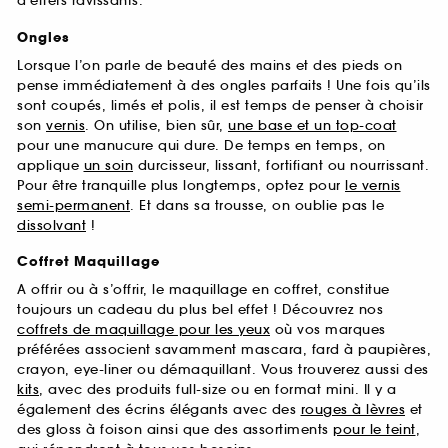
d’effets ravissants.
Ongles
Lorsque l’on parle de beauté des mains et des pieds on
pense immédiatement à des ongles parfaits ! Une fois qu’ils
sont coupés, limés et polis, il est temps de penser à choisir
son
vernis
. On utilise, bien sûr,
une base et un top-coat
pour une manucure qui dure. De temps en temps, on
applique
un soin
durcisseur, lissant, fortifiant ou nourrissant.
Pour être tranquille plus longtemps, optez pour
le vernis
semi-permanent
. Et dans sa trousse, on oublie pas le
dissolvant
!
Coffret Maquillage
A offrir ou à s’offrir, le maquillage en coffret, constitue
toujours un cadeau du plus bel effet ! Découvrez nos
coffrets de maquillage pour les yeux
où vos marques
préférées associent savamment mascara, fard à paupières,
crayon, eye-liner ou démaquillant. Vous trouverez aussi des
kits
, avec des produits full-size ou en format mini. Il y a
également des écrins élégants avec des
rouges à lèvres
et
des gloss à foison ainsi que des assortiments
pour le teint
,