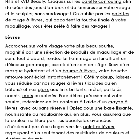
Hills et KVD Beauty. Craquez sur les
palette contouring
afin
de créer des jeux d’ombres et de lumières sur votre visage
et le sculpter, sans surdosage ! On oublie pas les
palettes
de rouge à lèvres
, qui apportent la touche finale à votre
maquillage, vous êtes prête à faire des ravages !
Lèvres
Accrochez sur votre visage votre plus beau sourire,
magnifié par une sélection de produits de maquillage et de
soin. Tout d’abord, rendez-lui hommage en lui offrant un
délicieux gommage, assorti d’un soin anti-âge. Suivi d’un
masque hydratant et d’un
baume à lèvres
, votre bouche
retrouve sont éclat instantanément ! Côté makeup, laissez-
vous séduire par nos
rouges à lèvres
(
liquides
ou en
bâtons) et nos
gloss
aux finis brillants, métal, pailletés,
nacrés,
mats
ou satinés. Pour définir précisément votre
sourire, redessinez-en les contours à l’aide d’un
crayon à
lèvres
, avec ou sans réserve ! Optez pour une
base
lissante,
nourrissante ou repulpante qui, en plus, vous assurera que
la couleur ne filera pas. Les beautystas avancées
n’hésiteront pas à se diriger vers les
palettes lèvres
,
regroupant d’un seul tenant des multitudes de couleurs et