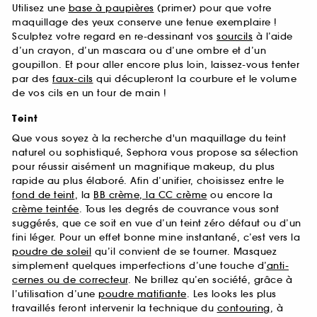
Utilisez une
base à paupières
(primer) pour que votre
maquillage des yeux conserve une tenue exemplaire !
Sculptez votre regard en re-dessinant vos
sourcils
à l’aide
d’un crayon, d’un mascara ou d’une ombre et d’un
goupillon. Et pour aller encore plus loin, laissez-vous tenter
par des
faux-cils
qui décupleront la courbure et le volume
de vos cils en un tour de main !
Teint
Que vous soyez à la recherche d'un maquillage du teint
naturel ou sophistiqué, Sephora vous propose sa sélection
pour réussir aisément un magnifique makeup, du plus
rapide au plus élaboré. Afin d’unifier, choisissez entre le
fond de teint
, la
BB crème, la CC crème
ou encore la
crème teintée
. Tous les degrés de couvrance vous sont
suggérés, que ce soit en vue d’un teint zéro défaut ou d’un
fini léger. Pour un effet bonne mine instantané, c’est vers la
poudre de soleil
qu’il convient de se tourner. Masquez
simplement quelques imperfections d’une touche d’
anti-
cernes ou de correcteur
. Ne brillez qu’en société, grâce à
l’utilisation d’une
poudre matifiante
. Les looks les plus
travaillés feront intervenir la technique du
contouring
, à