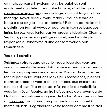
un makeup réussi ! Evidemment, les
palettes
sont
également à la fête. Dans votre trousse, n’oubliez pas
pinceaux et éponges
à maquillage, qui font toujours bon
ménage. Soyez aussi « mani-ready »* car en terme de
beauté des ongles, tout est permis ! Puis, on adore les mini-
produits, en
format voyage
, pour optimiser ses bagages.
Enfin, laissez-vous tenter par les produits labellisés
Clean at
Sephora
, pour un maquillage naturel, une beauté plus
responsable, synonyme d’une consommation plus
raisonnable.
Yeux + Sourcils
Sublimez votre regard avec le maquillage des yeux qui
vous conviendra le mieux ! Ambiance makeup no makeup :
les
fards à paupières
nude, en vue d’un rendu naturel, se
font la part belle. Pour des looks plus recherchés, piochez
parmi les
palettes yeux
dont les ombres aux milliers de
couleurs et aux finis mats, satinés, nacrés ou métallisés
vous font rêver. Ajoutez un trait d’
eyeliner
, de
crayon ou de
khôl
afin de souligner vos yeux de biche. Quelques touches
de
mascara
, waterproof ou pas, sur les cils du haut (et
même du bas !) agrandiront votre regard comme il se doit.