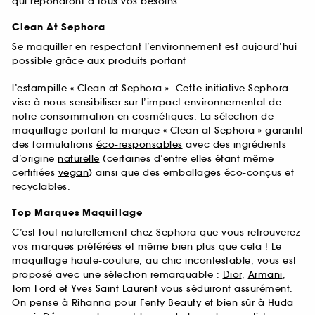
qui répondront à tous vos besoins.
Clean At Sephora
Se maquiller en respectant l’environnement est aujourd’hui
possible grâce aux produits portant
l’estampille « Clean at Sephora ». Cette initiative Sephora
vise à nous sensibiliser sur l’impact environnemental de
notre consommation en cosmétiques. La sélection de
maquillage portant la marque « Clean at Sephora » garantit
des formulations
éco-responsables
avec des ingrédients
d’origine
naturelle
(certaines d’entre elles étant même
certifiées
vegan
) ainsi que des emballages éco-conçus et
recyclables.
Top Marques Maquillage
C’est tout naturellement chez Sephora que vous retrouverez
vos marques préférées et même bien plus que cela ! Le
maquillage haute-couture, au chic incontestable, vous est
proposé avec une sélection remarquable :
Dior
,
Armani
,
Tom Ford
et
Yves Saint Laurent
vous séduiront assurément.
On pense à Rihanna pour
Fenty Beauty
et bien sûr à
Huda