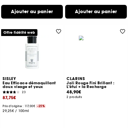
Ajouter au panier
Ajouter au panier
Offre fidélité web
SISLEY
CLARINS
Eau Efficace démaquillant
Joli Rouge Fini Brillant :
doux visage et yeux
L'étui + la Recharge
48,90€
23
87,75€
2 produits
Prix d'origine : 117,00€
-25%
29,25€
/
100ml