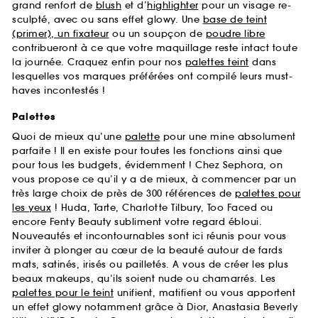
grand renfort de
blush
et d’
highlighter
pour un visage re-
sculpté, avec ou sans effet glowy. Une
base de teint
(primer), un fixateur
ou un soupçon de
poudre libre
contribueront à ce que votre maquillage reste intact toute
la journée. Craquez enfin pour nos
palettes teint
dans
lesquelles vos marques préférées ont compilé leurs must-
haves incontestés !
Palettes
Quoi de mieux qu’une
palette
pour une mine absolument
parfaite ! Il en existe pour toutes les fonctions ainsi que
pour tous les budgets, évidemment ! Chez Sephora, on
vous propose ce qu’il y a de mieux, à commencer par un
très large choix de près de 300 références de
palettes pour
les yeux
! Huda, Tarte, Charlotte Tilbury, Too Faced ou
encore Fenty Beauty subliment votre regard ébloui.
Nouveautés et incontournables sont ici réunis pour vous
inviter à plonger au cœur de la beauté autour de fards
mats, satinés, irisés ou pailletés. A vous de créer les plus
beaux makeups, qu’ils soient nude ou chamarrés. Les
palettes pour le teint
unifient, matifient ou vous apportent
un effet glowy notamment grâce à Dior, Anastasia Beverly