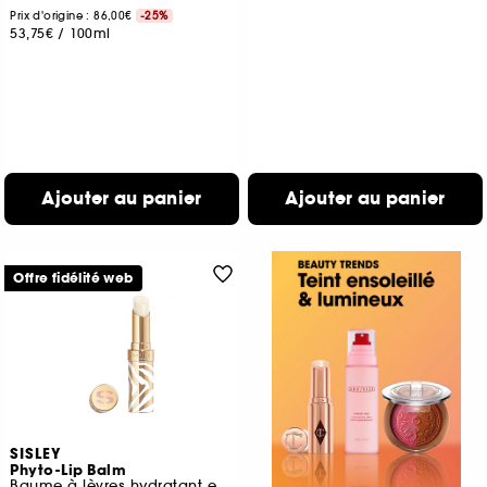
Prix d'origine : 86,00€
-25%
53,75€
/
100ml
Ajouter au panier
Ajouter au panier
Offre fidélité web
SISLEY
Phyto-Lip Balm
Baume à lèvres hydratant et repulpant