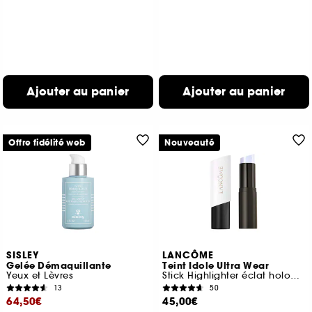
Ajouter au panier
Ajouter au panier
Offre fidélité web
Nouveauté
SISLEY
LANCÔME
Gelée Démaquillante
Teint Idole Ultra Wear
Yeux et Lèvres
Stick Highlighter éclat holographique 24h de tenue
13
50
64,50€
45,00€