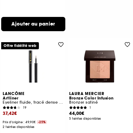
Ajouter au panier
Offre fidélité web
LANCÔME
LAURA MERCIER
Artliner
Bronze Color Infusion
Eyeliner fluide, tracé dense et pinceau mousse
Bronzer satiné
19
1
37,42€
44,00€
5 teintes disponibles
Prix d'origine : 49,90€
-25%
2 teintes disponibles