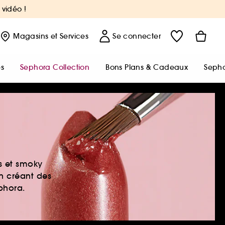
 vidéo !
Magasins
et Services
Se connecter
s
Sephora Collection
Bons Plans & Cadeaux
Sepho
es et smoky
en créant des
ephora.