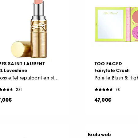
VES SAINT LAURENT
TOO FACED
SL Loveshine
Fairytale Crush
Gloss effet repulpant en stick Edition Limitée
Palette Blush & Hig
231
78
7,00€
47,00€
Exclu web