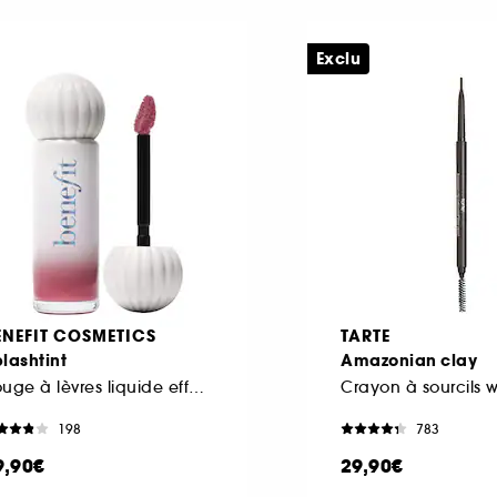
Exclu
ENEFIT COSMETICS
TARTE
lashtint
Amazonian clay
Rouge à lèvres liquide effet brillant
198
783
9,90€
29,90€