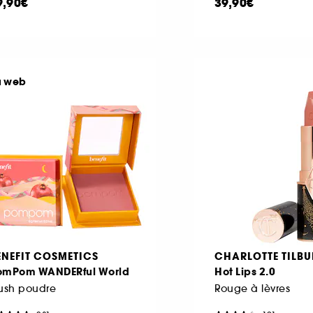
9,90€
39,90€
u web
ENEFIT COSMETICS
CHARLOTTE TILBU
omPom WANDERful World
Hot Lips 2.0
ush poudre
Rouge à lèvres