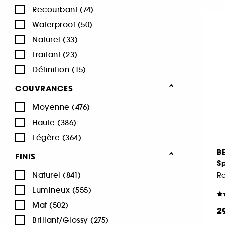
Recourbant (74)
INNISFREE (1)
Waterproof (50)
ISLE OF PARADISE (1)
Naturel (33)
KIEHL'S SINCE 1851 (3)
Traitant (23)
KLORANE (1)
Définition (15)
KOSAS (34)
KVD Beauty (13)
COUVRANCES
LA MER (5)
Moyenne (476)
LANCÔME (66)
Haute (386)
LANEIGE (5)
Légère (364)
LANOLIPS (10)
B
FINIS
LA PRAIRIE (5)
Sp
Naturel (841)
LAURA MERCIER (52)
Lumineux (555)
LE MINI MACARON (35)
Mat (502)
M.A.C (97)
2
Brillant/Glossy (275)
MAKEUP BY MARIO (48)