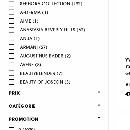
SEPHORA COLLECTION (192)
A-DERMA (1)
AIME (1)
ANASTASIA BEVERLY HILLS (62)
ANUA (1)
ARMANI (27)
AUGUSTINUS BADER (2)
Y
AVENE (8)
Y
BEAUTYBLENDER (7)
BEAUTY OF JOSEON (3)
BENEFIT COSMETICS (97)
PRIX
4
BIODERMA (9)
CATÉGORIE
BLACK UP (33)
BOBBI BROWN (60)
Maquillage
PROMOTION
BYOMA (5)
-25% sur une sélection maquillage
0 (1979)