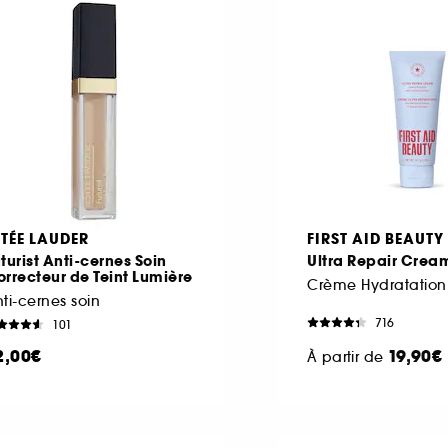
STÉE LAUDER
FIRST AID BEAUTY
turist Anti-cernes Soin
Ultra Repair Crea
rrecteur de Teint Lumière
ti-cernes soin
716
101
2,00€
19,90€
À partir de