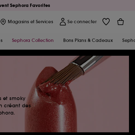
Avent Sephora Favorites
Magasins
et Services
Se connecter
s
Sephora Collection
Bons Plans & Cadeaux
Sepho
es et smoky
en créant des
ephora.