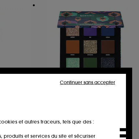
Continuer sans accepter
LY HILLS
BLACK UP
Palette De Fards À
Paupières
ls
Palette De Fards A Paupières
5
32,00€
ookies et autres traceurs, tels que des :
produits et services du site et sécuriser