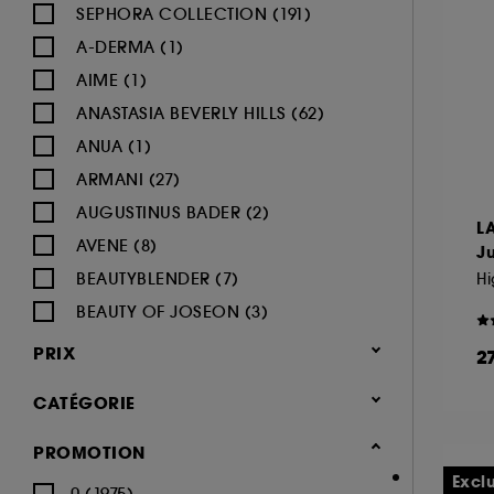
SEPHORA COLLECTION (191)
A-DERMA (1)
AIME (1)
ANASTASIA BEVERLY HILLS (62)
ANUA (1)
ARMANI (27)
AUGUSTINUS BADER (2)
L
AVENE (8)
J
BEAUTYBLENDER (7)
Hi
BEAUTY OF JOSEON (3)
BENEFIT COSMETICS (97)
PRIX
2
BIODERMA (9)
CATÉGORIE
BLACK UP (33)
BOBBI BROWN (60)
Maquillage
PROMOTION
BYOMA (5)
-25% sur une sélection maquillage
Excl
0 (1975)