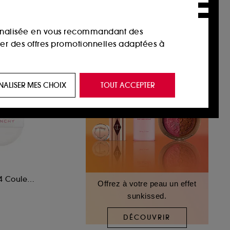
sonnalisée en vous recommandant des
ser des offres promotionnelles adaptées à
 de vous plaire via des publicités, y compris
NALISER MES CHOIX
TOUT ACCEPTER
e navigation, et de l'historique de vos
 de navigation sur notre site afin d’en
 les fraudes aux moyens de paiement et les
Blush Poudre Libre 4 Couleurs
Offrez à votre peau un effet
sunkissed.
nctionnalités du site, tel que les cookies
us permettant d’accéder à votre compte lors
DÉCOUVRIR