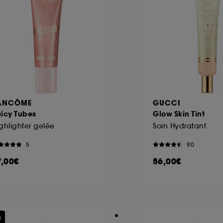
ANCÔME
GUCCI
uicy Tubes
Glow Skin Tint
ghlighter gelée
Soin Hydratant
5
90
7,00€
56,00€
u