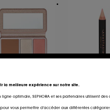
NASTASIA BEVERLY HILLS
ANASTASIA BEVER
ce palette
Pro Pencil
lette teint
Crayon pour sourci
ir la meilleure expérience sur notre site.
240
294
9,00€
29,00€
 ligne optimale, SEPHORA et ses partenaires utilisent des c
s pour vous permettre d’accéder aux différentes catégories, 