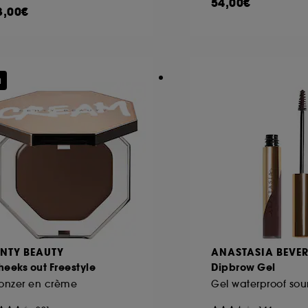
54,00€
3,00€
u
ENTY BEAUTY
ANASTASIA BEVER
eeks out Freestyle
Dipbrow Gel
onzer en crème
Gel waterproof sour