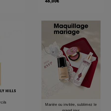
46,00€
LY HILLS
cils
Mariée ou invitée, sublimez le
grand jour