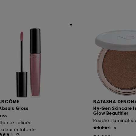
ôt et la lecture de ces traceurs requiert votre accord. V
rsonnaliser mes choix" ci-dessous ou décider de "tout ac
s Cookies, pour les finalités acceptées, avec les données
ur refuser tous les cookies, cliques sur "continuer sans a
tez obtenir plus d'information sur les cookies utilisés,
cliq
ANCÔME
NATASHA DENON
Absolu Gloss
Hy-Gen Skincare I
Glow Beautifier
oss
illance satinée
6
uleur éclatante
20