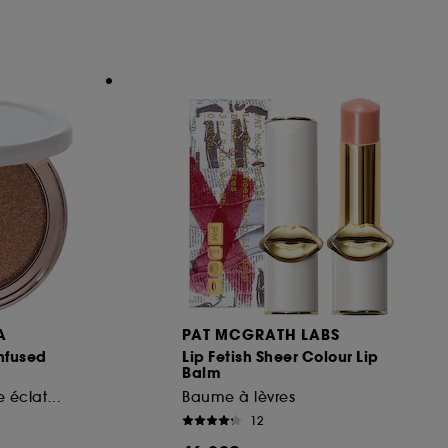
ous pouvez personnaliser vos choix concernant
cepter". Sephora pourra associer les
 personnelles collectées ou générées lors
ccepter". Voous pouvez à tout moment choisir
uez
ici
.
A
PAT MCGRATH LABS
nfused
Lip Fetish Sheer Colour Lip
Balm
Poudre illuminatrice éclatante
Baume à lèvres
12