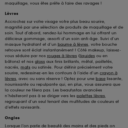
maquillage, vous êtes prête à faire des ravages !
Lèvres
Accrochez sur votre visage votre plus beau sourire,
magnifié par une sélection de produits de maquillage et de
soin. Tout d’abord, rendez-lui hommage en lui offrant un
délicieux gommage, assorti d’un soin anti-âge. Suivi d’un
masque hydratant et d’un
baume à lèvres
, votre bouche
retrouve sont éclat instantanément ! Côté makeup, laissez-
vous séduire par nos
rouges à lèvres
(
liquides
ou en
bâtons) et nos
gloss
aux finis brillants, métal, pailletés,
nacrés,
mats
ou satinés. Pour définir précisément votre
sourire, redessinez-en les contours à l’aide d’un
crayon à
lèvres
, avec ou sans réserve ! Optez pour une
base
lissante,
nourrissante ou repulpante qui, en plus, vous assurera que
la couleur ne filera pas. Les beautystas avancées
n’hésiteront pas à se diriger vers les
palettes lèvres
,
regroupant d’un seul tenant des multitudes de couleurs et
d’effets ravissants.
Ongles
Lorsque l’on parle de beauté des mains et des pieds on