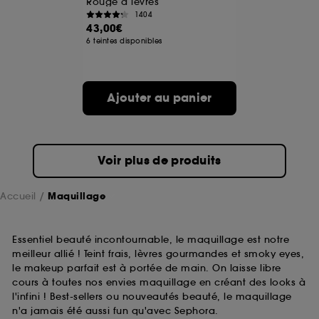
Rouge à lèvres
1404
43,00€
A l'exception des cookies techniques, le dépôt et la
6 teintes disponibles
lecture de ces traceurs requiert votre accord. Vous
pouvez personnaliser vos choix concernant le dépôt
de ces cookies grâce au bouton "personnaliser mes
choix" ci-dessous ou décider de "tout accepter".
Ajouter au panier
Sephora pourra associer les informations de
navigation collectées par ces Cookies, pour les
finalités acceptées, avec les données personnelles
collectées ou générées lors de votre activité en ligne
ou en magasin. Pour refuser tous les cookies, cliques
Voir plus de produits
sur "continuer sans accepter". Voous pouvez à tout
moment choisir de retirer votrte consentement. Si vous
souhaitez obtenir plus d'information sur les cookies
Accueil
Maquillage
utilisés,
cliquez
ici
.
Essentiel beauté incontournable, le maquillage est notre
meilleur allié ! Teint frais, lèvres gourmandes et smoky eyes,
le makeup parfait est à portée de main. On laisse libre
cours à toutes nos envies maquillage en créant des looks à
l'infini ! Best-sellers ou nouveautés beauté, le maquillage
n'a jamais été aussi fun qu'avec Sephora.