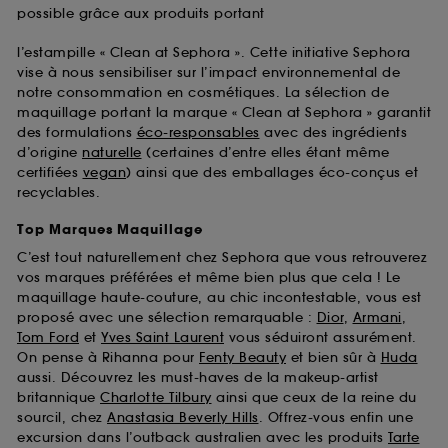
possible grâce aux produits portant
l’estampille « Clean at Sephora ». Cette initiative Sephora
vise à nous sensibiliser sur l’impact environnemental de
notre consommation en cosmétiques. La sélection de
maquillage portant la marque « Clean at Sephora » garantit
des formulations
éco-responsables
avec des ingrédients
d’origine
naturelle
(certaines d’entre elles étant même
certifiées
vegan
) ainsi que des emballages éco-conçus et
recyclables.
Top Marques Maquillage
C’est tout naturellement chez Sephora que vous retrouverez
vos marques préférées et même bien plus que cela ! Le
maquillage haute-couture, au chic incontestable, vous est
proposé avec une sélection remarquable :
Dior
,
Armani
,
Tom Ford
et
Yves Saint Laurent
vous séduiront assurément.
On pense à Rihanna pour
Fenty Beauty
et bien sûr à
Huda
aussi. Découvrez les must-haves de la makeup-artist
britannique
Charlotte Tilbury
ainsi que ceux de la reine du
sourcil, chez
Anastasia Beverly Hills
. Offrez-vous enfin une
excursion dans l’outback australien avec les produits
Tarte