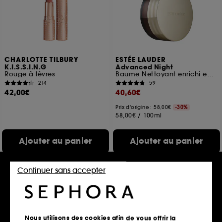
CHARLOTTE TILBURY
ESTÉE LAUDER
K.I.S.S.I.N.G
Advanced Night
Rouge à lèvres
Baume Nettoyant enrichi en Huiles Végétales Nourrissantes
214
59
42,00€
40,60€
Prix d'origine : 58,00€
-30%
58,00€
/
100ml
Ajouter au panier
Ajouter au panier
Continuer sans accepter
Nous utilisons des cookies afin de vous offrir la