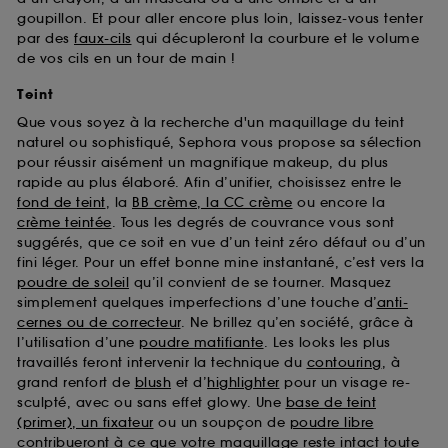
goupillon. Et pour aller encore plus loin, laissez-vous tenter
par des
faux-cils
qui décupleront la courbure et le volume
de vos cils en un tour de main !
Teint
Que vous soyez à la recherche d'un maquillage du teint
naturel ou sophistiqué, Sephora vous propose sa sélection
pour réussir aisément un magnifique makeup, du plus
rapide au plus élaboré. Afin d’unifier, choisissez entre le
fond de teint
, la
BB crème, la CC crème
ou encore la
crème teintée
. Tous les degrés de couvrance vous sont
suggérés, que ce soit en vue d’un teint zéro défaut ou d’un
fini léger. Pour un effet bonne mine instantané, c’est vers la
poudre de soleil
qu’il convient de se tourner. Masquez
simplement quelques imperfections d’une touche d’
anti-
cernes ou de correcteur
. Ne brillez qu’en société, grâce à
l’utilisation d’une
poudre matifiante
. Les looks les plus
travaillés feront intervenir la technique du
contouring
, à
grand renfort de
blush
et d’
highlighter
pour un visage re-
sculpté, avec ou sans effet glowy. Une
base de teint
(primer), un fixateur
ou un soupçon de
poudre libre
contribueront à ce que votre maquillage reste intact toute