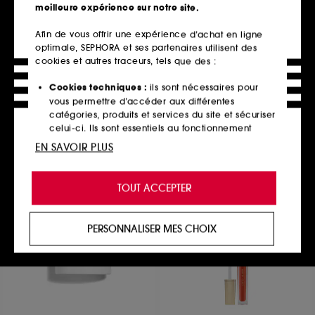
meilleure expérience sur notre site.
Afin de vous offrir une expérience d’achat en ligne
optimale, SEPHORA et ses partenaires utilisent des
HOURGLASS
CHANEL
Voyeur Eyeshadow Stick
cookies et autres traceurs, tels que des :
L'HUILE
Fard à paupières stick
Huile Démaquillante Anti-pollution
50
12
Cookies techniques :
ils sont nécessaires pour
39,90€
58,00€
vous permettre d’accéder aux différentes
38,67€
/
100ml
7 teintes disponibles
catégories, produits et services du site et sécuriser
celui-ci. Ils sont essentiels au fonctionnement
technique du site et ne peuvent être désactivés.
EN SAVOIR PLUS
Ajouter au panier
Ajouter au panier
Cookies de personnalisation :
ils nous permettent
de vous offrir une expérience enrichie et
TOUT ACCEPTER
personnalisée en vous recommandant des
produits, des services et des contenus qui
répondent au mieux à vos préférences, et de vous
PERSONNALISER MES CHOIX
proposer des offres promotionnelles adaptées à
votre profil.
Cookies réseaux sociaux et publicité :
ils sont
utilisés pour vous présenter du contenu susceptible
de vous plaire via des publicités, y compris sur des
sites tiers et sur les réseaux sociaux, sur la base