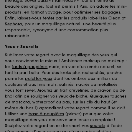
ménage. Soyez aussi « mani-ready »* car en terme de
beauté des ongles, tout est permis ! Puis, on adore les mini-
produits, en
format voyage
, pour optimiser ses bagages.
Enfin, laissez-vous tenter par les produits labellisés
Clean at
Sephora
, pour un maquillage naturel, une beauté plus
responsable, synonyme d’une consommation plus
raisonnable.
Yeux + Sourcils
Sublimez votre regard avec le maquillage des yeux qui
vous conviendra le mieux ! Ambiance makeup no makeup :
les
fards à paupières
nude, en vue d’un rendu naturel, se
font la part belle. Pour des looks plus recherchés, piochez
parmi les
palettes yeux
dont les ombres aux milliers de
couleurs et aux finis mats, satinés, nacrés ou métallisés
vous font rêver. Ajoutez un trait d’
eyeliner
, de
crayon ou de
khôl
afin de souligner vos yeux de biche. Quelques touches
de
mascara
, waterproof ou pas, sur les cils du haut (et
même du bas !) agrandiront votre regard comme il se doit.
Utilisez une
base à paupières
(primer) pour que votre
maquillage des yeux conserve une tenue exemplaire !
Sculptez votre regard en re-dessinant vos
sourcils
à l’aide
d’un crayon, d’un mascara ou d’une ombre et d’un