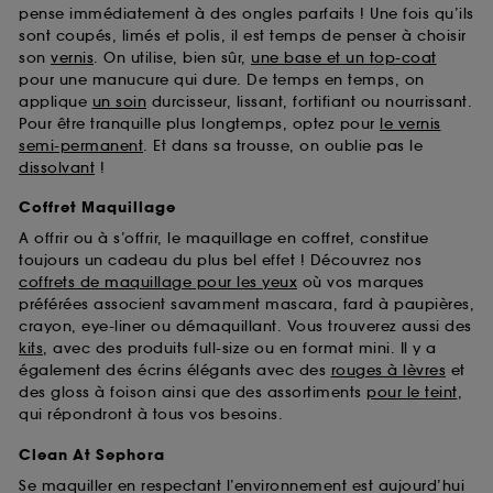
pense immédiatement à des ongles parfaits ! Une fois qu’ils
sont coupés, limés et polis, il est temps de penser à choisir
son
vernis
. On utilise, bien sûr,
une base et un top-coat
pour une manucure qui dure. De temps en temps, on
applique
un soin
durcisseur, lissant, fortifiant ou nourrissant.
Pour être tranquille plus longtemps, optez pour
le vernis
semi-permanent
. Et dans sa trousse, on oublie pas le
dissolvant
!
Coffret Maquillage
A offrir ou à s’offrir, le maquillage en coffret, constitue
toujours un cadeau du plus bel effet ! Découvrez nos
coffrets de maquillage pour les yeux
où vos marques
préférées associent savamment mascara, fard à paupières,
crayon, eye-liner ou démaquillant. Vous trouverez aussi des
kits
, avec des produits full-size ou en format mini. Il y a
également des écrins élégants avec des
rouges à lèvres
et
des gloss à foison ainsi que des assortiments
pour le teint
,
qui répondront à tous vos besoins.
Clean At Sephora
Se maquiller en respectant l’environnement est aujourd’hui