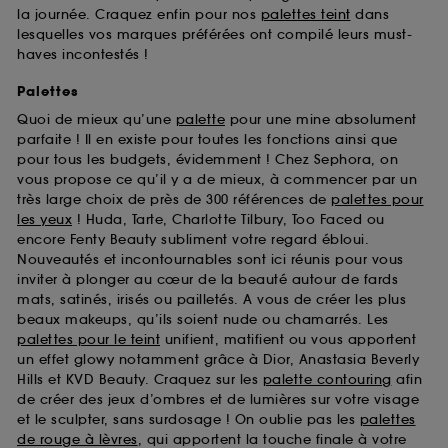
la journée. Craquez enfin pour nos
palettes teint
dans
lesquelles vos marques préférées ont compilé leurs must-
haves incontestés !
Palettes
Quoi de mieux qu’une
palette
pour une mine absolument
parfaite ! Il en existe pour toutes les fonctions ainsi que
pour tous les budgets, évidemment ! Chez Sephora, on
vous propose ce qu’il y a de mieux, à commencer par un
très large choix de près de 300 références de
palettes pour
les yeux
! Huda, Tarte, Charlotte Tilbury, Too Faced ou
encore Fenty Beauty subliment votre regard ébloui.
Nouveautés et incontournables sont ici réunis pour vous
inviter à plonger au cœur de la beauté autour de fards
mats, satinés, irisés ou pailletés. A vous de créer les plus
beaux makeups, qu’ils soient nude ou chamarrés. Les
palettes pour le teint
unifient, matifient ou vous apportent
un effet glowy notamment grâce à Dior, Anastasia Beverly
Hills et KVD Beauty. Craquez sur les
palette contouring
afin
de créer des jeux d’ombres et de lumières sur votre visage
et le sculpter, sans surdosage ! On oublie pas les
palettes
de rouge à lèvres
, qui apportent la touche finale à votre