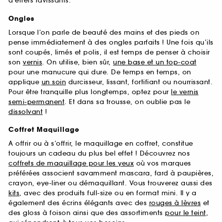
d’effets ravissants.
Ongles
Lorsque l’on parle de beauté des mains et des pieds on
pense immédiatement à des ongles parfaits ! Une fois qu’ils
sont coupés, limés et polis, il est temps de penser à choisir
son
vernis
. On utilise, bien sûr,
une base et un top-coat
pour une manucure qui dure. De temps en temps, on
applique
un soin
durcisseur, lissant, fortifiant ou nourrissant.
Pour être tranquille plus longtemps, optez pour
le vernis
semi-permanent
. Et dans sa trousse, on oublie pas le
dissolvant
!
Coffret Maquillage
A offrir ou à s’offrir, le maquillage en coffret, constitue
toujours un cadeau du plus bel effet ! Découvrez nos
coffrets de maquillage pour les yeux
où vos marques
préférées associent savamment mascara, fard à paupières,
crayon, eye-liner ou démaquillant. Vous trouverez aussi des
kits
, avec des produits full-size ou en format mini. Il y a
également des écrins élégants avec des
rouges à lèvres
et
des gloss à foison ainsi que des assortiments
pour le teint
,