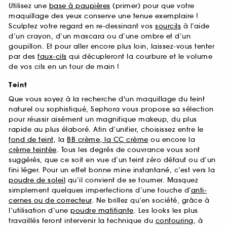
Utilisez une
base à paupières
(primer) pour que votre
maquillage des yeux conserve une tenue exemplaire !
Sculptez votre regard en re-dessinant vos
sourcils
à l’aide
d’un crayon, d’un mascara ou d’une ombre et d’un
goupillon. Et pour aller encore plus loin, laissez-vous tenter
par des
faux-cils
qui décupleront la courbure et le volume
de vos cils en un tour de main !
Teint
Que vous soyez à la recherche d'un maquillage du teint
naturel ou sophistiqué, Sephora vous propose sa sélection
pour réussir aisément un magnifique makeup, du plus
rapide au plus élaboré. Afin d’unifier, choisissez entre le
fond de teint
, la
BB crème, la CC crème
ou encore la
crème teintée
. Tous les degrés de couvrance vous sont
suggérés, que ce soit en vue d’un teint zéro défaut ou d’un
fini léger. Pour un effet bonne mine instantané, c’est vers la
poudre de soleil
qu’il convient de se tourner. Masquez
simplement quelques imperfections d’une touche d’
anti-
cernes ou de correcteur
. Ne brillez qu’en société, grâce à
l’utilisation d’une
poudre matifiante
. Les looks les plus
travaillés feront intervenir la technique du
contouring
, à