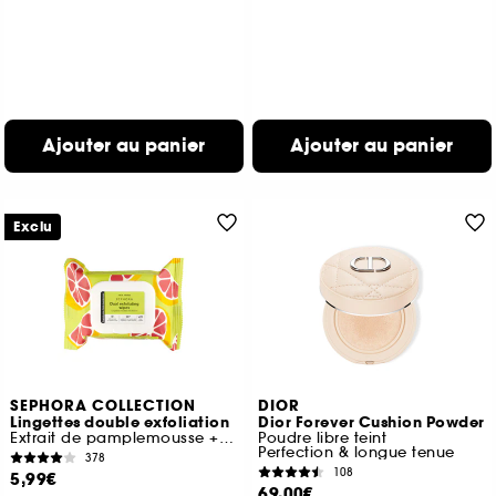
Ajouter au panier
Ajouter au panier
Exclu
SEPHORA COLLECTION
DIOR
Lingettes double exfoliation
Dior Forever Cushion Powder
Extrait de pamplemousse + Acides de fruits
Poudre libre teint
Perfection & longue tenue
378
108
5,99€
69,00€