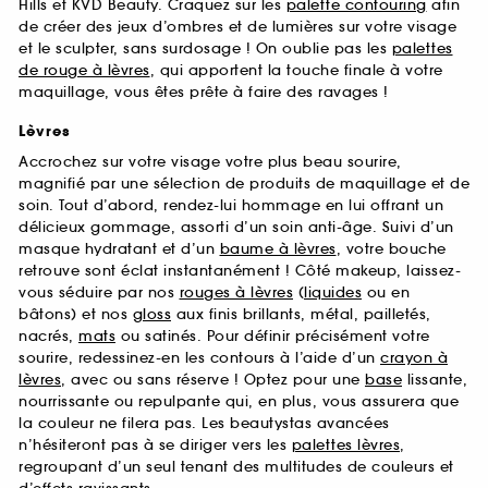
Hills et KVD Beauty. Craquez sur les
palette contouring
afin
de créer des jeux d’ombres et de lumières sur votre visage
et le sculpter, sans surdosage ! On oublie pas les
palettes
de rouge à lèvres
, qui apportent la touche finale à votre
maquillage, vous êtes prête à faire des ravages !
Lèvres
Accrochez sur votre visage votre plus beau sourire,
magnifié par une sélection de produits de maquillage et de
soin. Tout d’abord, rendez-lui hommage en lui offrant un
délicieux gommage, assorti d’un soin anti-âge. Suivi d’un
masque hydratant et d’un
baume à lèvres
, votre bouche
retrouve sont éclat instantanément ! Côté makeup, laissez-
vous séduire par nos
rouges à lèvres
(
liquides
ou en
bâtons) et nos
gloss
aux finis brillants, métal, pailletés,
nacrés,
mats
ou satinés. Pour définir précisément votre
sourire, redessinez-en les contours à l’aide d’un
crayon à
lèvres
, avec ou sans réserve ! Optez pour une
base
lissante,
nourrissante ou repulpante qui, en plus, vous assurera que
la couleur ne filera pas. Les beautystas avancées
n’hésiteront pas à se diriger vers les
palettes lèvres
,
regroupant d’un seul tenant des multitudes de couleurs et