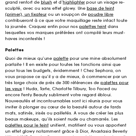
grand renfort de
blush
et d’
highlighter
pour un visage re-
sculpté, avec ou sans effet glowy. Une
base de teint
(primer), un fixateur
ou un soupçon de
poudre libre
contribueront à ce que votre maquillage reste intact toute
la journée. Craquez enfin pour nos
palettes teint
dans
lesquelles vos marques préférées ont compilé leurs must-
haves incontestés !
Palettes
Quoi de mieux qu’une
palette
pour une mine absolument
parfaite ! Il en existe pour toutes les fonctions ainsi que
pour tous les budgets, évidemment ! Chez Sephora, on
vous propose ce qu’il y a de mieux, à commencer par un
très large choix de près de 300 références de
palettes pour
les yeux
! Huda, Tarte, Charlotte Tilbury, Too Faced ou
encore Fenty Beauty subliment votre regard ébloui.
Nouveautés et incontournables sont ici réunis pour vous
inviter à plonger au cœur de la beauté autour de fards
mats, satinés, irisés ou pailletés. A vous de créer les plus
beaux makeups, qu’ils soient nude ou chamarrés. Les
palettes pour le teint
unifient, matifient ou vous apportent
un effet glowy notamment grâce à Dior, Anastasia Beverly