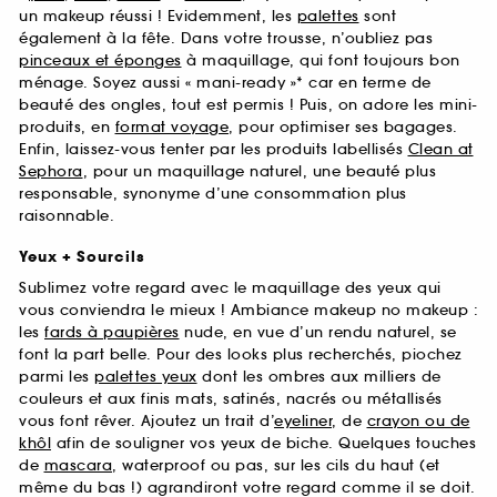
un makeup réussi ! Evidemment, les
palettes
sont
également à la fête. Dans votre trousse, n’oubliez pas
pinceaux et éponges
à maquillage, qui font toujours bon
ménage. Soyez aussi « mani-ready »* car en terme de
beauté des ongles, tout est permis ! Puis, on adore les mini-
produits, en
format voyage
, pour optimiser ses bagages.
Enfin, laissez-vous tenter par les produits labellisés
Clean at
Sephora
, pour un maquillage naturel, une beauté plus
responsable, synonyme d’une consommation plus
raisonnable.
Yeux + Sourcils
Sublimez votre regard avec le maquillage des yeux qui
vous conviendra le mieux ! Ambiance makeup no makeup :
les
fards à paupières
nude, en vue d’un rendu naturel, se
font la part belle. Pour des looks plus recherchés, piochez
parmi les
palettes yeux
dont les ombres aux milliers de
couleurs et aux finis mats, satinés, nacrés ou métallisés
vous font rêver. Ajoutez un trait d’
eyeliner
, de
crayon ou de
khôl
afin de souligner vos yeux de biche. Quelques touches
de
mascara
, waterproof ou pas, sur les cils du haut (et
même du bas !) agrandiront votre regard comme il se doit.