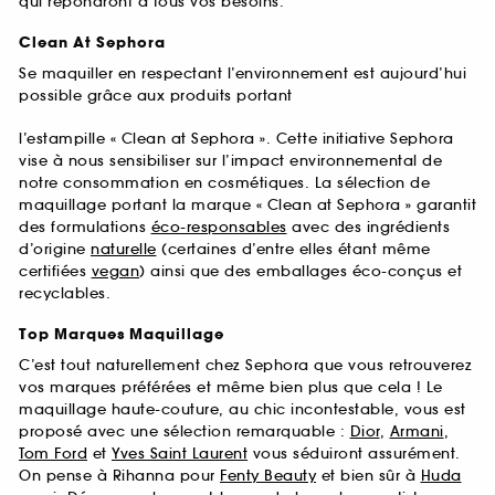
qui répondront à tous vos besoins.
Clean At Sephora
Se maquiller en respectant l’environnement est aujourd’hui
possible grâce aux produits portant
l’estampille « Clean at Sephora ». Cette initiative Sephora
vise à nous sensibiliser sur l’impact environnemental de
notre consommation en cosmétiques. La sélection de
maquillage portant la marque « Clean at Sephora » garantit
des formulations
éco-responsables
avec des ingrédients
d’origine
naturelle
(certaines d’entre elles étant même
certifiées
vegan
) ainsi que des emballages éco-conçus et
recyclables.
Top Marques Maquillage
C’est tout naturellement chez Sephora que vous retrouverez
vos marques préférées et même bien plus que cela ! Le
maquillage haute-couture, au chic incontestable, vous est
proposé avec une sélection remarquable :
Dior
,
Armani
,
Tom Ford
et
Yves Saint Laurent
vous séduiront assurément.
On pense à Rihanna pour
Fenty Beauty
et bien sûr à
Huda