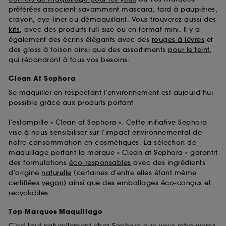
préférées associent savamment mascara, fard à paupières,
crayon, eye-liner ou démaquillant. Vous trouverez aussi des
kits
, avec des produits full-size ou en format mini. Il y a
également des écrins élégants avec des
rouges à lèvres
et
des gloss à foison ainsi que des assortiments
pour le teint
,
qui répondront à tous vos besoins.
Clean At Sephora
Se maquiller en respectant l’environnement est aujourd’hui
possible grâce aux produits portant
l’estampille « Clean at Sephora ». Cette initiative Sephora
vise à nous sensibiliser sur l’impact environnemental de
notre consommation en cosmétiques. La sélection de
maquillage portant la marque « Clean at Sephora » garantit
des formulations
éco-responsables
avec des ingrédients
d’origine
naturelle
(certaines d’entre elles étant même
certifiées
vegan
) ainsi que des emballages éco-conçus et
recyclables.
Top Marques Maquillage
C’est tout naturellement chez Sephora que vous retrouverez