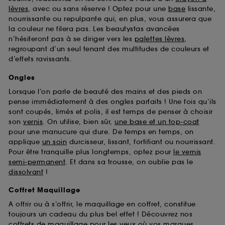
Sephora pourra associer les informations de
lèvres
, avec ou sans réserve ! Optez pour une
base
lissante,
navigation collectées par ces Cookies, pour les
nourrissante ou repulpante qui, en plus, vous assurera que
finalités acceptées, avec les données personnelles
la couleur ne filera pas. Les beautystas avancées
collectées ou générées lors de votre activité en ligne
n’hésiteront pas à se diriger vers les
palettes lèvres
,
ou en magasin. Pour refuser tous les cookies, cliques
regroupant d’un seul tenant des multitudes de couleurs et
sur "continuer sans accepter". Voous pouvez à tout
d’effets ravissants.
moment choisir de retirer votrte consentement. Si vous
souhaitez obtenir plus d'information sur les cookies
Ongles
utilisés,
cliquez
ici
.
Lorsque l’on parle de beauté des mains et des pieds on
pense immédiatement à des ongles parfaits ! Une fois qu’ils
sont coupés, limés et polis, il est temps de penser à choisir
son
vernis
. On utilise, bien sûr,
une base et un top-coat
pour une manucure qui dure. De temps en temps, on
applique
un soin
durcisseur, lissant, fortifiant ou nourrissant.
Pour être tranquille plus longtemps, optez pour
le vernis
semi-permanent
. Et dans sa trousse, on oublie pas le
dissolvant
!
Coffret Maquillage
A offrir ou à s’offrir, le maquillage en coffret, constitue
toujours un cadeau du plus bel effet ! Découvrez nos
coffrets de maquillage pour les yeux
où vos marques