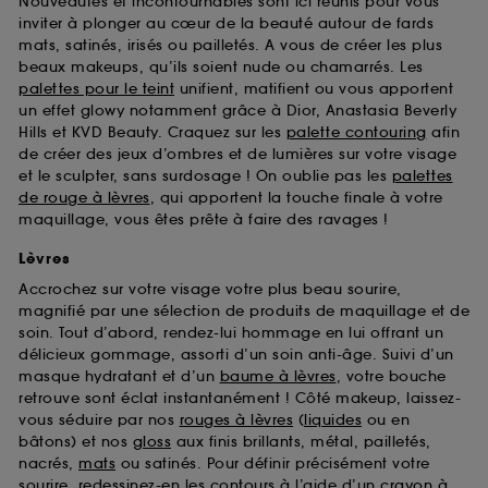
Nouveautés et incontournables sont ici réunis pour vous
d’en améliorer la performance.
inviter à plonger au cœur de la beauté autour de fards
mats, satinés, irisés ou pailletés. A vous de créer les plus
Cookies de sécurisation des paiements en ligne :
beaux makeups, qu’ils soient nude ou chamarrés. Les
ils nous permettent de lutter notamment contre les
fraudes aux moyens de paiement et les
palettes pour le teint
unifient, matifient ou vous apportent
usurpations d’identité.
un effet glowy notamment grâce à Dior, Anastasia Beverly
Hills et KVD Beauty. Craquez sur les
palette contouring
afin
Cookies fonctionnels :
il s’agit de cookies
de créer des jeux d’ombres et de lumières sur votre visage
permettant l’affichage et/ou la fourniture de
et le sculpter, sans surdosage ! On oublie pas les
palettes
certaines fonctionnalités du site, tel que les
de rouge à lèvres
, qui apportent la touche finale à votre
cookies d’authentification qui sont utilisés afin de
maquillage, vous êtes prête à faire des ravages !
vous faire bénéficier de l’authentification
prolongée vous permettant d’accéder à votre
Lèvres
compte lors de votre prochaine visite sur le site
Accrochez sur votre visage votre plus beau sourire,
sans saisir à nouveau votre identifiant et mot de
magnifié par une sélection de produits de maquillage et de
passe.
soin. Tout d’abord, rendez-lui hommage en lui offrant un
délicieux gommage, assorti d’un soin anti-âge. Suivi d’un
masque hydratant et d’un
baume à lèvres
, votre bouche
A l'exception des cookies techniques, le dépôt et la
retrouve sont éclat instantanément ! Côté makeup, laissez-
lecture de ces traceurs requiert votre accord. Vous
vous séduire par nos
rouges à lèvres
(
liquides
ou en
pouvez personnaliser vos choix concernant le dépôt
bâtons) et nos
gloss
aux finis brillants, métal, pailletés,
de ces cookies grâce au bouton "personnaliser mes
nacrés,
mats
ou satinés. Pour définir précisément votre
choix" ci-dessous ou décider de "tout accepter".
sourire, redessinez-en les contours à l’aide d’un
crayon à