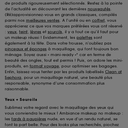
de produits rigoureusement sélectionnés. Restez à la pointe
de l’actualité en découvrant les dernières
nouveautés
.
(Ré)approvisionnez-vous en grands classiques, compilés
parmi nos
meilleures ventes
. A l’unité ou en
coffret
, vous
apprécierez ce que vos marques préférées vous ont réservé
:
yeux
,
teint
,
lèvres
et
sourcils
, il y a tout ce qu’il faut pour
un makeup réussi ! Evidemment, les
palettes
sont
également à la fête. Dans votre trousse, n’oubliez pas
pinceaux et éponges
à maquillage, qui font toujours bon
ménage. Soyez aussi « mani-ready »* car en terme de
beauté des ongles, tout est permis ! Puis, on adore les mini-
produits, en
format voyage
, pour optimiser ses bagages.
Enfin, laissez-vous tenter par les produits labellisés
Clean at
Sephora
, pour un maquillage naturel, une beauté plus
responsable, synonyme d’une consommation plus
raisonnable.
Yeux + Sourcils
Sublimez votre regard avec le maquillage des yeux qui
vous conviendra le mieux ! Ambiance makeup no makeup :
les
fards à paupières
nude, en vue d’un rendu naturel, se
font la part belle. Pour des looks plus recherchés, piochez