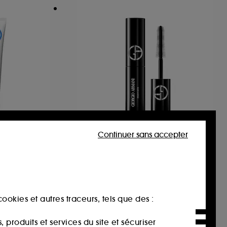
Continuer sans accepter
ARMANI
 Eye
Vertigo Lift
Démaquillant pour paupières irritées 3en1
Mascara
59
25,00€
ookies et autres traceurs, tels que des :
produits et services du site et sécuriser