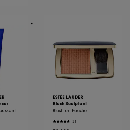
ous pouvez personnaliser vos choix concernant
cepter". Sephora pourra associer les
 personnelles collectées ou générées lors
ccepter". Voous pouvez à tout moment choisir
uez
ici
.
ER
ESTÉE LAUDER
nser
Blush Sculptant
oussant
Blush en Poudre
21