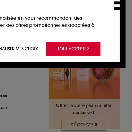
sonnalisée en vous recommandant des
ser des offres promotionnelles adaptées à
 de vous plaire via des publicités, y compris
NALISER MES CHOIX
TOUT ACCEPTER
e navigation, et de l'historique de vos
 de navigation sur notre site afin d’en
 les fraudes aux moyens de paiement et les
hase
Offrez à votre peau un effet
asé
sunkissed.
nctionnalités du site, tel que les cookies
us permettant d’accéder à votre compte lors
DÉCOUVRIR