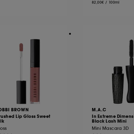
82,00€
/
100ml
OBBI BROWN
M.A.C
rushed Lip Gloss Sweet
In Extreme Dimens
lk
Black Lash Mini
oss
Mini Mascara 3D