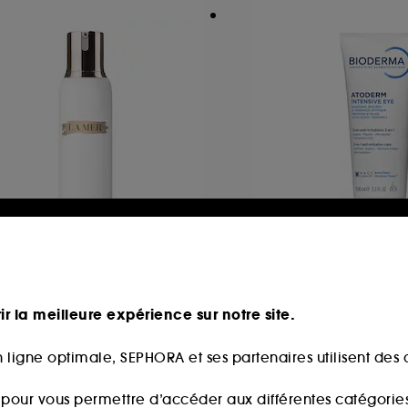
A MER
BIODERMA
 Lait Nettoyant Apaisant
Atoderm Intensive
ttoyant visage
ir la meilleure expérience sur notre site.
46,00€
191
,00€
/
100ml
23,00€
 ligne optimale, SEPHORA et ses partenaires utilisent des c
23,00€
/
100ml
s pour vous permettre d’accéder aux différentes catégories, 