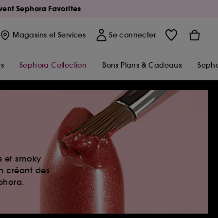
Avent Sephora Favorites
Magasins
et Services
Se connecter
s
Sephora Collection
Bons Plans & Cadeaux
Sepho
es et smoky
en créant des
ephora.