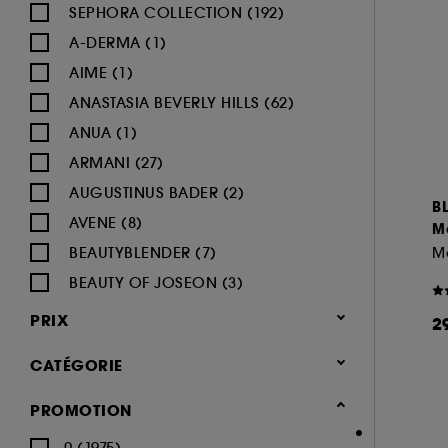
SEPHORA COLLECTION (192)
A-DERMA (1)
AIME (1)
ANASTASIA BEVERLY HILLS (62)
ANUA (1)
ARMANI (27)
AUGUSTINUS BADER (2)
B
AVENE (8)
M
BEAUTYBLENDER (7)
M
BEAUTY OF JOSEON (3)
BENEFIT COSMETICS (97)
PRIX
2
BIODERMA (9)
CATÉGORIE
BLACK UP (33)
BOBBI BROWN (60)
Maquillage
PROMOTION
BYOMA (5)
-25% sur une sélection maquillage
0 (1975)