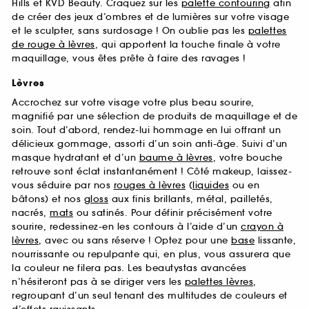
Hills et KVD Beauty. Craquez sur les
palette contouring
afin
de créer des jeux d’ombres et de lumières sur votre visage
et le sculpter, sans surdosage ! On oublie pas les
palettes
de rouge à lèvres
, qui apportent la touche finale à votre
maquillage, vous êtes prête à faire des ravages !
Lèvres
Accrochez sur votre visage votre plus beau sourire,
magnifié par une sélection de produits de maquillage et de
soin. Tout d’abord, rendez-lui hommage en lui offrant un
délicieux gommage, assorti d’un soin anti-âge. Suivi d’un
masque hydratant et d’un
baume à lèvres
, votre bouche
retrouve sont éclat instantanément ! Côté makeup, laissez-
vous séduire par nos
rouges à lèvres
(
liquides
ou en
bâtons) et nos
gloss
aux finis brillants, métal, pailletés,
nacrés,
mats
ou satinés. Pour définir précisément votre
sourire, redessinez-en les contours à l’aide d’un
crayon à
lèvres
, avec ou sans réserve ! Optez pour une
base
lissante,
nourrissante ou repulpante qui, en plus, vous assurera que
la couleur ne filera pas. Les beautystas avancées
n’hésiteront pas à se diriger vers les
palettes lèvres
,
regroupant d’un seul tenant des multitudes de couleurs et