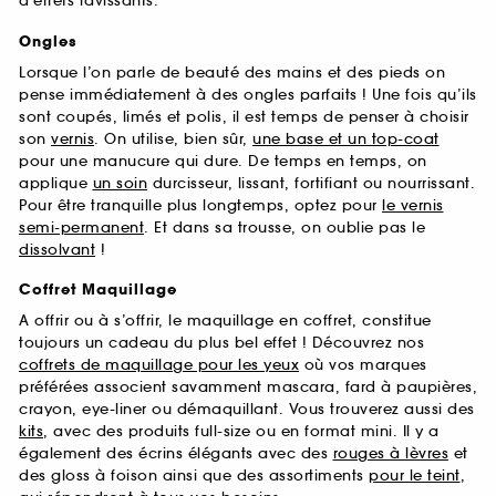
d’effets ravissants.
Ongles
Lorsque l’on parle de beauté des mains et des pieds on
pense immédiatement à des ongles parfaits ! Une fois qu’ils
sont coupés, limés et polis, il est temps de penser à choisir
son
vernis
. On utilise, bien sûr,
une base et un top-coat
pour une manucure qui dure. De temps en temps, on
applique
un soin
durcisseur, lissant, fortifiant ou nourrissant.
Pour être tranquille plus longtemps, optez pour
le vernis
semi-permanent
. Et dans sa trousse, on oublie pas le
dissolvant
!
Coffret Maquillage
A offrir ou à s’offrir, le maquillage en coffret, constitue
toujours un cadeau du plus bel effet ! Découvrez nos
coffrets de maquillage pour les yeux
où vos marques
préférées associent savamment mascara, fard à paupières,
crayon, eye-liner ou démaquillant. Vous trouverez aussi des
kits
, avec des produits full-size ou en format mini. Il y a
également des écrins élégants avec des
rouges à lèvres
et
des gloss à foison ainsi que des assortiments
pour le teint
,