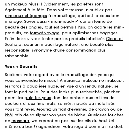
un makeup réussi ! Evidemment, les
palettes
sont
également à la fête. Dans votre trousse, n’oubliez pas
pinceaux et éponges
à maquillage, qui font toujours bon
ménage. Soyez aussi « mani-ready »* car en terme de
beauté des ongles, tout est permis ! Puis, on adore les mini-
produits, en
format voyage
, pour optimiser ses bagages.
Enfin, laissez-vous tenter par les produits labellisés
Clean at
Sephora
, pour un maquillage naturel, une beauté plus
responsable, synonyme d’une consommation plus
raisonnable.
Yeux + Sourcils
Sublimez votre regard avec le maquillage des yeux qui
vous conviendra le mieux ! Ambiance makeup no makeup :
les
fards à paupières
nude, en vue d’un rendu naturel, se
font la part belle. Pour des looks plus recherchés, piochez
parmi les
palettes yeux
dont les ombres aux milliers de
couleurs et aux finis mats, satinés, nacrés ou métallisés
vous font rêver. Ajoutez un trait d’
eyeliner
, de
crayon ou de
khôl
afin de souligner vos yeux de biche. Quelques touches
de
mascara
, waterproof ou pas, sur les cils du haut (et
même du bas !) agrandiront votre regard comme il se doit.