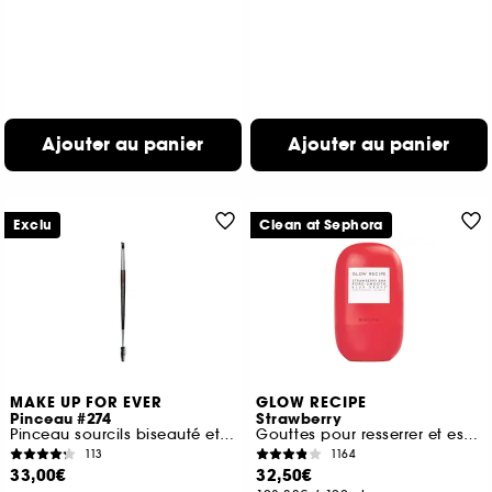
Ajouter au panier
Ajouter au panier
Exclu
Clean at Sephora
MAKE UP FOR EVER
GLOW RECIPE
Pinceau #274
Strawberry
Pinceau sourcils biseauté et goupillon
Gouttes pour resserrer et estomper les pores aux BHA
113
1164
33,00€
32,50€