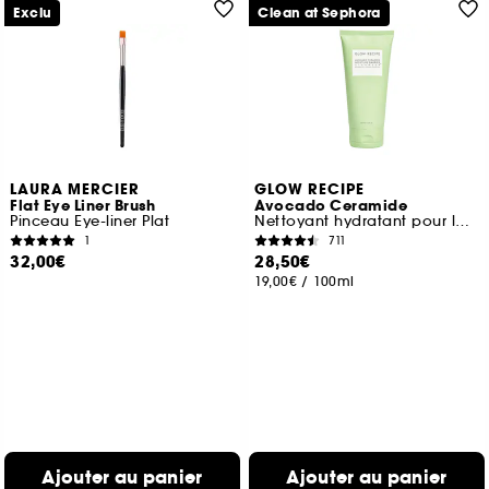
Exclu
Clean at Sephora
LAURA MERCIER
GLOW RECIPE
Flat Eye Liner Brush
Avocado Ceramide
Pinceau Eye-liner Plat
Nettoyant hydratant pour la barrière cutanée
1
711
32,00€
28,50€
19,00€
/
100ml
Ajouter au panier
Ajouter au panier