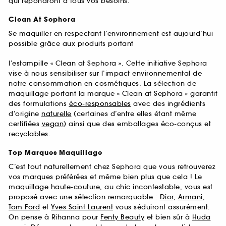
qui répondront à tous vos besoins.
Clean At Sephora
Se maquiller en respectant l’environnement est aujourd’hui
possible grâce aux produits portant
l’estampille « Clean at Sephora ». Cette initiative Sephora
vise à nous sensibiliser sur l’impact environnemental de
notre consommation en cosmétiques. La sélection de
maquillage portant la marque « Clean at Sephora » garantit
des formulations
éco-responsables
avec des ingrédients
d’origine
naturelle
(certaines d’entre elles étant même
certifiées
vegan
) ainsi que des emballages éco-conçus et
recyclables.
Top Marques Maquillage
C’est tout naturellement chez Sephora que vous retrouverez
vos marques préférées et même bien plus que cela ! Le
maquillage haute-couture, au chic incontestable, vous est
proposé avec une sélection remarquable :
Dior
,
Armani
,
Tom Ford
et
Yves Saint Laurent
vous séduiront assurément.
On pense à Rihanna pour
Fenty Beauty
et bien sûr à
Huda