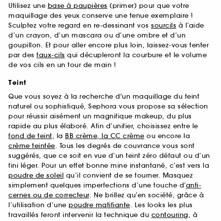
Utilisez une
base à paupières
(primer) pour que votre
maquillage des yeux conserve une tenue exemplaire !
Sculptez votre regard en re-dessinant vos
sourcils
à l’aide
d’un crayon, d’un mascara ou d’une ombre et d’un
goupillon. Et pour aller encore plus loin, laissez-vous tenter
par des
faux-cils
qui décupleront la courbure et le volume
de vos cils en un tour de main !
Teint
Que vous soyez à la recherche d'un maquillage du teint
naturel ou sophistiqué, Sephora vous propose sa sélection
pour réussir aisément un magnifique makeup, du plus
rapide au plus élaboré. Afin d’unifier, choisissez entre le
fond de teint
, la
BB crème, la CC crème
ou encore la
crème teintée
. Tous les degrés de couvrance vous sont
suggérés, que ce soit en vue d’un teint zéro défaut ou d’un
fini léger. Pour un effet bonne mine instantané, c’est vers la
poudre de soleil
qu’il convient de se tourner. Masquez
simplement quelques imperfections d’une touche d’
anti-
cernes ou de correcteur
. Ne brillez qu’en société, grâce à
l’utilisation d’une
poudre matifiante
. Les looks les plus
travaillés feront intervenir la technique du
contouring
, à