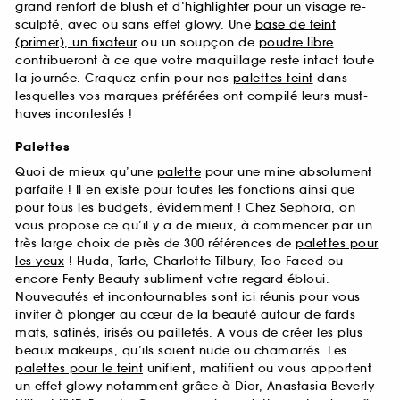
grand renfort de
blush
et d’
highlighter
pour un visage re-
sculpté, avec ou sans effet glowy. Une
base de teint
(primer), un fixateur
ou un soupçon de
poudre libre
contribueront à ce que votre maquillage reste intact toute
la journée. Craquez enfin pour nos
palettes teint
dans
lesquelles vos marques préférées ont compilé leurs must-
haves incontestés !
Palettes
Quoi de mieux qu’une
palette
pour une mine absolument
parfaite ! Il en existe pour toutes les fonctions ainsi que
pour tous les budgets, évidemment ! Chez Sephora, on
vous propose ce qu’il y a de mieux, à commencer par un
très large choix de près de 300 références de
palettes pour
les yeux
! Huda, Tarte, Charlotte Tilbury, Too Faced ou
encore Fenty Beauty subliment votre regard ébloui.
Nouveautés et incontournables sont ici réunis pour vous
inviter à plonger au cœur de la beauté autour de fards
mats, satinés, irisés ou pailletés. A vous de créer les plus
beaux makeups, qu’ils soient nude ou chamarrés. Les
palettes pour le teint
unifient, matifient ou vous apportent
un effet glowy notamment grâce à Dior, Anastasia Beverly