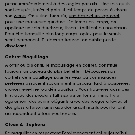
pense immédiatement à des ongles parfaits ! Une fois qu’ils
sont coupés, limés et polis, il est temps de penser à choisir
son
vernis
. On utilise, bien sûr,
une base et un top-coat
pour une manucure qui dure. De temps en temps, on
applique
un soin
durcisseur, lissant, fortifiant ou nourrissant.
Pour être tranquille plus longtemps, optez pour
le vernis
semi-permanent
. Et dans sa trousse, on oublie pas le
dissolvant
!
Coffret Maquillage
A offrir ou à s’offrir, le maquillage en coffret, constitue
toujours un cadeau du plus bel effet ! Découvrez nos
coffrets de maquillage pour les yeux
où vos marques
préférées associent savamment mascara, fard à paupières,
crayon, eye-liner ou démaquillant. Vous trouverez aussi des
kits
, avec des produits full-size ou en format mini. Il y a
également des écrins élégants avec des
rouges à lèvres
et
des gloss à foison ainsi que des assortiments
pour le teint
,
qui répondront à tous vos besoins.
Clean At Sephora
Se maquiller en respectant l’environnement est aujourd’hui