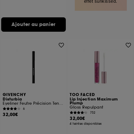
effet sunkissed.
Ajouter au panier
GIVENCHY
TOO FACED
Disturbia
Lip Injection Maximum
Plump
Eyeliner Feutre Précision Tenue 24 heures
Gloss Repulpant
6
752
32,00€
32,00€
4 teintes disponibles