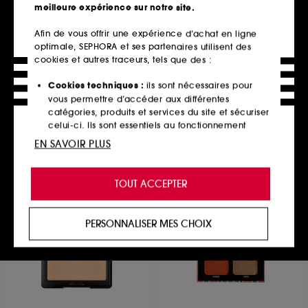
meilleure expérience sur notre site.
Afin de vous offrir une expérience d’achat en ligne
optimale, SEPHORA et ses partenaires utilisent des
TARTE
M.A.C
Maneater Satin Blush Cheek
Dazzlelips Crayon
cookies et autres traceurs, tels que des :
Plump
Stick Métallisé Crémeux
Blush
43
Cookies techniques :
ils sont nécessaires pour
31
29,90€
vous permettre d’accéder aux différentes
32,00€
6 teintes disponibles
catégories, produits et services du site et sécuriser
2 teintes disponibles
celui-ci. Ils sont essentiels au fonctionnement
technique du site et ne peuvent être désactivés.
EN SAVOIR PLUS
Ajouter au panier
Ajouter au panier
Cookies de personnalisation :
ils nous permettent
de vous offrir une expérience enrichie et
TOUT ACCEPTER
personnalisée en vous recommandant des
produits, des services et des contenus qui
Exclu
répondent au mieux à vos préférences, et de vous
PERSONNALISER MES CHOIX
proposer des offres promotionnelles adaptées à
votre profil.
Cookies réseaux sociaux et publicité :
ils sont
utilisés pour vous présenter du contenu susceptible
de vous plaire via des publicités, y compris sur des
sites tiers et sur les réseaux sociaux, sur la base