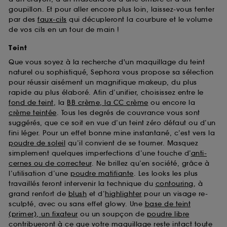
goupillon. Et pour aller encore plus loin, laissez-vous tenter
par des
faux-cils
qui décupleront la courbure et le volume
de vos cils en un tour de main !
Teint
Que vous soyez à la recherche d'un maquillage du teint
naturel ou sophistiqué, Sephora vous propose sa sélection
pour réussir aisément un magnifique makeup, du plus
rapide au plus élaboré. Afin d’unifier, choisissez entre le
fond de teint
, la
BB crème, la CC crème
ou encore la
crème teintée
. Tous les degrés de couvrance vous sont
suggérés, que ce soit en vue d’un teint zéro défaut ou d’un
fini léger. Pour un effet bonne mine instantané, c’est vers la
poudre de soleil
qu’il convient de se tourner. Masquez
simplement quelques imperfections d’une touche d’
anti-
cernes ou de correcteur
. Ne brillez qu’en société, grâce à
l’utilisation d’une
poudre matifiante
. Les looks les plus
travaillés feront intervenir la technique du
contouring
, à
grand renfort de
blush
et d’
highlighter
pour un visage re-
sculpté, avec ou sans effet glowy. Une
base de teint
(primer), un fixateur
ou un soupçon de
poudre libre
contribueront à ce que votre maquillage reste intact toute