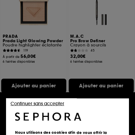
PRADA
M.A.C
Prada Light Glowing Powder
Pro Brow Definer
Poudre highlighter éclatante
Crayon à sourcils
119
45
56,00€
32,00€
À partir de
6 teintes disponibles
6 teintes disponibles
Ajouter au panier
Ajouter au panier
Continuer sans accepter
Nous utilisons des cookies afin de vous offrir la