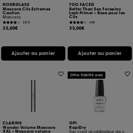
HOURGLASS
TOO FACED
Mascara Cils Extremes
Better Than Sex Foreplay
Caution
Lash Primer – Base pour les
Cils
Mascara
2815
688
33,00€
33,00€
Ajouter au panier
Ajouter au panier
Offre fidélité web
CLARINS
OPI
Wonder Volume Mascara
RapiDry
XXL – Mascara volume
Top coat accélérateur de séchage tenue et brillance jusqu'à 7 jours