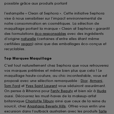
possible grâce aux produits portant
l’estampille « Clean at Sephora ». Cette initiative Sephora
vise à nous sensibiliser sur l’impact environnemental de
notre consommation en cosmétiques. La sélection de
maquillage portant la marque « Clean at Sephora » garantit
des formulations
éco-responsables
avec des ingrédients
d’origine
naturelle
(certaines d’entre elles étant même
certifiées
vegan
) ainsi que des emballages éco-conçus et
recyclables.
Top Marques Maquillage
C’est tout naturellement chez Sephora que vous retrouverez
vos marques préférées et même bien plus que cela ! Le
maquillage haute-couture, au chic incontestable, vous est
proposé avec une sélection remarquable :
Dior
,
Armani
,
Tom Ford
et
Yves Saint Laurent
vous séduiront assurément.
On pense à Rihanna pour
Fenty Beauty
et bien sûr à
Huda
aussi. Découvrez les must-haves de la makeup-artist
britannique
Charlotte Tilbury
ainsi que ceux de la reine du
sourcil, chez
Anastasia Beverly Hills
. Offrez-vous enfin une
excursion dans l’outback australien avec les produits
Tarte