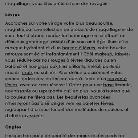
maquillage, vous êtes prête à faire des ravages !
Lèvres
Accrochez sur votre visage votre plus beau sourire,
magnifié par une sélection de produits de maquillage et de
soin. Tout d’abord, rendez-lui hommage en lui offrant un
délicieux gommage, assorti d’un soin anti-âge. Suivi d’un
masque hydratant et d’un
baume à lèvres
, votre bouche
retrouve sont éclat instantanément ! Côté makeup, laissez-
vous séduire par nos
rouges à lèvres
(
liquides
ou en
bâtons) et nos
gloss
aux finis brillants, métal, pailletés,
nacrés,
mats
ou satinés. Pour définir précisément votre
sourire, redessinez-en les contours à l’aide d’un
crayon à
lèvres
, avec ou sans réserve ! Optez pour une
base
lissante,
nourrissante ou repulpante qui, en plus, vous assurera que
la couleur ne filera pas. Les beautystas avancées
n’hésiteront pas à se diriger vers les
palettes lèvres
,
regroupant d’un seul tenant des multitudes de couleurs et
d’effets ravissants.
Ongles
Lorsque l’on parle de beauté des mains et des pieds on