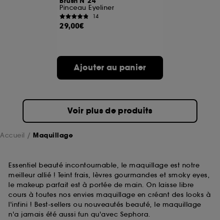
Brush N°24
Pinceau Eyeliner
14
A l'exception des cookies techniques, le dépôt et la
29,00€
lecture de ces traceurs requiert votre accord. Vous
pouvez personnaliser vos choix concernant le dépôt
de ces cookies grâce au bouton "personnaliser mes
choix" ci-dessous ou décider de "tout accepter".
Ajouter au panier
Sephora pourra associer les informations de
navigation collectées par ces Cookies, pour les
finalités acceptées, avec les données personnelles
collectées ou générées lors de votre activité en ligne
ou en magasin. Pour refuser tous les cookies, cliques
Voir plus de produits
sur "continuer sans accepter". Voous pouvez à tout
moment choisir de retirer votrte consentement. Si vous
souhaitez obtenir plus d'information sur les cookies
Accueil
Maquillage
utilisés,
cliquez
ici
.
Essentiel beauté incontournable, le maquillage est notre
meilleur allié ! Teint frais, lèvres gourmandes et smoky eyes,
le makeup parfait est à portée de main. On laisse libre
cours à toutes nos envies maquillage en créant des looks à
l'infini ! Best-sellers ou nouveautés beauté, le maquillage
n'a jamais été aussi fun qu'avec Sephora.