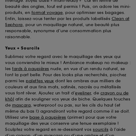
ménage. Soyez aussi « mani-ready »* car en terme de
beauté des ongles, tout est permis ! Puis, on adore les mini-
produits, en
format voyage
, pour optimiser ses bagages.
Enfin, laissez-vous tenter par les produits labellisés
Clean at
Sephora
, pour un maquillage naturel, une beauté plus
responsable, synonyme d’une consommation plus
raisonnable.
Yeux + Sourcils
Sublimez votre regard avec le maquillage des yeux qui
vous conviendra le mieux ! Ambiance makeup no makeup :
les
fards à paupières
nude, en vue d’un rendu naturel, se
font la part belle. Pour des looks plus recherchés, piochez
parmi les
palettes yeux
dont les ombres aux milliers de
couleurs et aux finis mats, satinés, nacrés ou métallisés
vous font rêver. Ajoutez un trait d’
eyeliner
, de
crayon ou de
khôl
afin de souligner vos yeux de biche. Quelques touches
de
mascara
, waterproof ou pas, sur les cils du haut (et
même du bas !) agrandiront votre regard comme il se doit.
Utilisez une
base à paupières
(primer) pour que votre
maquillage des yeux conserve une tenue exemplaire !
Sculptez votre regard en re-dessinant vos
sourcils
à l’aide
d’un crayon, d’un mascara ou d’une ombre et d’un