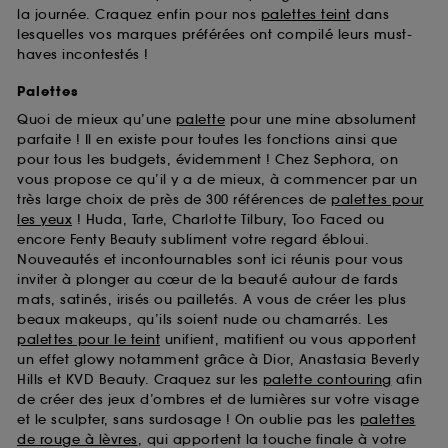
la journée. Craquez enfin pour nos
palettes teint
dans
lesquelles vos marques préférées ont compilé leurs must-
haves incontestés !
Palettes
Quoi de mieux qu’une
palette
pour une mine absolument
parfaite ! Il en existe pour toutes les fonctions ainsi que
pour tous les budgets, évidemment ! Chez Sephora, on
vous propose ce qu’il y a de mieux, à commencer par un
très large choix de près de 300 références de
palettes pour
les yeux
! Huda, Tarte, Charlotte Tilbury, Too Faced ou
encore Fenty Beauty subliment votre regard ébloui.
Nouveautés et incontournables sont ici réunis pour vous
inviter à plonger au cœur de la beauté autour de fards
mats, satinés, irisés ou pailletés. A vous de créer les plus
beaux makeups, qu’ils soient nude ou chamarrés. Les
palettes pour le teint
unifient, matifient ou vous apportent
un effet glowy notamment grâce à Dior, Anastasia Beverly
Hills et KVD Beauty. Craquez sur les
palette contouring
afin
de créer des jeux d’ombres et de lumières sur votre visage
et le sculpter, sans surdosage ! On oublie pas les
palettes
de rouge à lèvres
, qui apportent la touche finale à votre