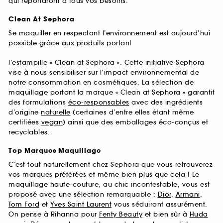
qui répondront à tous vos besoins.
Clean At Sephora
Se maquiller en respectant l’environnement est aujourd’hui
possible grâce aux produits portant
l’estampille « Clean at Sephora ». Cette initiative Sephora
vise à nous sensibiliser sur l’impact environnemental de
notre consommation en cosmétiques. La sélection de
maquillage portant la marque « Clean at Sephora » garantit
des formulations
éco-responsables
avec des ingrédients
d’origine
naturelle
(certaines d’entre elles étant même
certifiées
vegan
) ainsi que des emballages éco-conçus et
recyclables.
Top Marques Maquillage
C’est tout naturellement chez Sephora que vous retrouverez
vos marques préférées et même bien plus que cela ! Le
maquillage haute-couture, au chic incontestable, vous est
proposé avec une sélection remarquable :
Dior
,
Armani
,
Tom Ford
et
Yves Saint Laurent
vous séduiront assurément.
On pense à Rihanna pour
Fenty Beauty
et bien sûr à
Huda