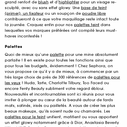
grand renfort de
blush
et d’
highlighter
pour un visage re-
sculpté, avec ou sans effet glowy. Une
base de teint
(primer), un fixateur
ou un soupçon de
poudre libre
contribueront à ce que votre maquillage reste intact toute
la journée. Craquez enfin pour nos
palettes teint
dans
lesquelles vos marques préférées ont compilé leurs must-
haves incontestés !
Palettes
Quoi de mieux qu’une
palette
pour une mine absolument
parfaite ! Il en existe pour toutes les fonctions ainsi que
pour tous les budgets, évidemment ! Chez Sephora, on
vous propose ce qu’il y a de mieux, à commencer par un
très large choix de près de 300 références de
palettes pour
les yeux
! Huda, Tarte, Charlotte Tilbury, Too Faced ou
encore Fenty Beauty subliment votre regard ébloui.
Nouveautés et incontournables sont ici réunis pour vous
inviter à plonger au cœur de la beauté autour de fards
mats, satinés, irisés ou pailletés. A vous de créer les plus
beaux makeups, qu’ils soient nude ou chamarrés. Les
palettes pour le teint
unifient, matifient ou vous apportent
un effet glowy notamment grâce à Dior, Anastasia Beverly