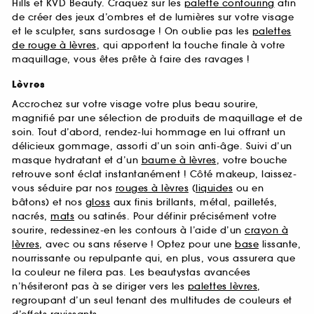
Hills et KVD Beauty. Craquez sur les
palette contouring
afin
de créer des jeux d’ombres et de lumières sur votre visage
et le sculpter, sans surdosage ! On oublie pas les
palettes
de rouge à lèvres
, qui apportent la touche finale à votre
maquillage, vous êtes prête à faire des ravages !
Lèvres
Accrochez sur votre visage votre plus beau sourire,
magnifié par une sélection de produits de maquillage et de
soin. Tout d’abord, rendez-lui hommage en lui offrant un
délicieux gommage, assorti d’un soin anti-âge. Suivi d’un
masque hydratant et d’un
baume à lèvres
, votre bouche
retrouve sont éclat instantanément ! Côté makeup, laissez-
vous séduire par nos
rouges à lèvres
(
liquides
ou en
bâtons) et nos
gloss
aux finis brillants, métal, pailletés,
nacrés,
mats
ou satinés. Pour définir précisément votre
sourire, redessinez-en les contours à l’aide d’un
crayon à
lèvres
, avec ou sans réserve ! Optez pour une
base
lissante,
nourrissante ou repulpante qui, en plus, vous assurera que
la couleur ne filera pas. Les beautystas avancées
n’hésiteront pas à se diriger vers les
palettes lèvres
,
regroupant d’un seul tenant des multitudes de couleurs et