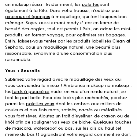
un makeup réussi ! Evidemment, les
palettes
sont
également à la fête. Dans votre trousse, n’oubliez pas
pinceaux et éponges
à maquillage, qui font toujours bon
ménage. Soyez aussi « mani-ready »* car en terme de
beauté des ongles, tout est permis ! Puis, on adore les mini-
produits, en
format voyage
, pour optimiser ses bagages.
Enfin, laissez-vous tenter par les produits labellisés
Clean at
Sephora
, pour un maquillage naturel, une beauté plus
responsable, synonyme d’une consommation plus
raisonnable.
Yeux + Sourcils
Sublimez votre regard avec le maquillage des yeux qui
vous conviendra le mieux ! Ambiance makeup no makeup :
les
fards à paupières
nude, en vue d’un rendu naturel, se
font la part belle. Pour des looks plus recherchés, piochez
parmi les
palettes yeux
dont les ombres aux milliers de
couleurs et aux finis mats, satinés, nacrés ou métallisés
vous font rêver. Ajoutez un trait d’
eyeliner
, de
crayon ou de
khôl
afin de souligner vos yeux de biche. Quelques touches
de
mascara
, waterproof ou pas, sur les cils du haut (et
même du bas !) agrandiront votre regard comme il se doit.