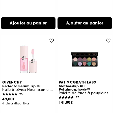
Ajouter au panier
Ajouter au panier
GIVENCHY
PAT MCGRATH LABS
Perfecto Serum Lip Oil
Mothership XII:
Petalmorphosis™
Huile à Lèvres Nourrissante et Brillante Longue-Tenue
Palette de fards à paupières
95
17
49,00€
141,00€
4 teintes disponibles