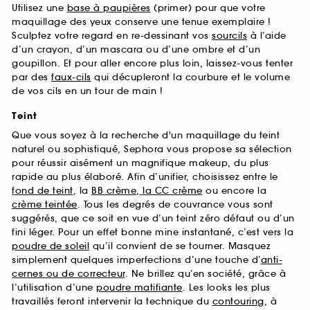
Utilisez une
base à paupières
(primer) pour que votre
maquillage des yeux conserve une tenue exemplaire !
Sculptez votre regard en re-dessinant vos
sourcils
à l’aide
d’un crayon, d’un mascara ou d’une ombre et d’un
goupillon. Et pour aller encore plus loin, laissez-vous tenter
par des
faux-cils
qui décupleront la courbure et le volume
de vos cils en un tour de main !
Teint
Que vous soyez à la recherche d'un maquillage du teint
naturel ou sophistiqué, Sephora vous propose sa sélection
pour réussir aisément un magnifique makeup, du plus
rapide au plus élaboré. Afin d’unifier, choisissez entre le
fond de teint
, la
BB crème, la CC crème
ou encore la
crème teintée
. Tous les degrés de couvrance vous sont
suggérés, que ce soit en vue d’un teint zéro défaut ou d’un
fini léger. Pour un effet bonne mine instantané, c’est vers la
poudre de soleil
qu’il convient de se tourner. Masquez
simplement quelques imperfections d’une touche d’
anti-
cernes ou de correcteur
. Ne brillez qu’en société, grâce à
l’utilisation d’une
poudre matifiante
. Les looks les plus
travaillés feront intervenir la technique du
contouring
, à