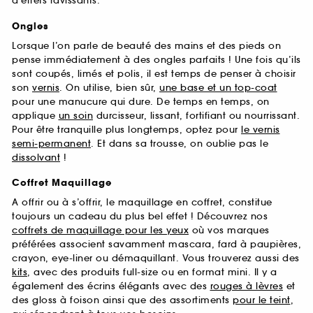
d’effets ravissants.
Ongles
Lorsque l’on parle de beauté des mains et des pieds on
pense immédiatement à des ongles parfaits ! Une fois qu’ils
sont coupés, limés et polis, il est temps de penser à choisir
son
vernis
. On utilise, bien sûr,
une base et un top-coat
pour une manucure qui dure. De temps en temps, on
applique
un soin
durcisseur, lissant, fortifiant ou nourrissant.
Pour être tranquille plus longtemps, optez pour
le vernis
semi-permanent
. Et dans sa trousse, on oublie pas le
dissolvant
!
Coffret Maquillage
A offrir ou à s’offrir, le maquillage en coffret, constitue
toujours un cadeau du plus bel effet ! Découvrez nos
coffrets de maquillage pour les yeux
où vos marques
préférées associent savamment mascara, fard à paupières,
crayon, eye-liner ou démaquillant. Vous trouverez aussi des
kits
, avec des produits full-size ou en format mini. Il y a
également des écrins élégants avec des
rouges à lèvres
et
des gloss à foison ainsi que des assortiments
pour le teint
,