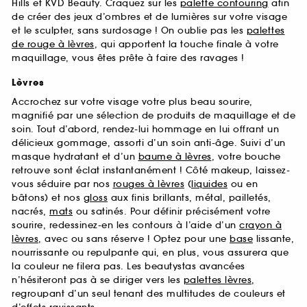
Hills et KVD Beauty. Craquez sur les
palette contouring
afin
de créer des jeux d’ombres et de lumières sur votre visage
et le sculpter, sans surdosage ! On oublie pas les
palettes
de rouge à lèvres
, qui apportent la touche finale à votre
maquillage, vous êtes prête à faire des ravages !
Lèvres
Accrochez sur votre visage votre plus beau sourire,
magnifié par une sélection de produits de maquillage et de
soin. Tout d’abord, rendez-lui hommage en lui offrant un
délicieux gommage, assorti d’un soin anti-âge. Suivi d’un
masque hydratant et d’un
baume à lèvres
, votre bouche
retrouve sont éclat instantanément ! Côté makeup, laissez-
vous séduire par nos
rouges à lèvres
(
liquides
ou en
bâtons) et nos
gloss
aux finis brillants, métal, pailletés,
nacrés,
mats
ou satinés. Pour définir précisément votre
sourire, redessinez-en les contours à l’aide d’un
crayon à
lèvres
, avec ou sans réserve ! Optez pour une
base
lissante,
nourrissante ou repulpante qui, en plus, vous assurera que
la couleur ne filera pas. Les beautystas avancées
n’hésiteront pas à se diriger vers les
palettes lèvres
,
regroupant d’un seul tenant des multitudes de couleurs et