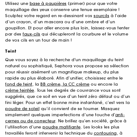
Utilisez une
base à paupières
(primer) pour que votre
maquillage des yeux conserve une tenue exemplaire !
Sculptez votre regard en re-dessinant vos
sourcils
à l’aide
d’un crayon, d’un mascara ou d’une ombre et d’un
goupillon. Et pour aller encore plus loin, laissez-vous tenter
par des
faux-cils
qui décupleront la courbure et le volume
de vos cils en un tour de main !
Teint
Que vous soyez à la recherche d'un maquillage du teint
naturel ou sophistiqué, Sephora vous propose sa sélection
pour réussir aisément un magnifique makeup, du plus
rapide au plus élaboré. Afin d’unifier, choisissez entre le
fond de teint
, la
BB crème, la CC crème
ou encore la
crème teintée
. Tous les degrés de couvrance vous sont
suggérés, que ce soit en vue d’un teint zéro défaut ou d’un
fini léger. Pour un effet bonne mine instantané, c’est vers la
poudre de soleil
qu’il convient de se tourner. Masquez
simplement quelques imperfections d’une touche d’
anti-
cernes ou de correcteur
. Ne brillez qu’en société, grâce à
l’utilisation d’une
poudre matifiante
. Les looks les plus
travaillés feront intervenir la technique du
contouring
, à