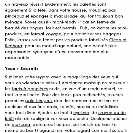
un makeup réussi ! Evidemment, les
palettes
sont
également à la fête. Dans votre trousse, n’oubliez pas
pinceaux et éponges
à maquillage, qui font toujours bon
ménage. Soyez aussi « mani-ready »* car en terme de
beauté des ongles, tout est permis ! Puis, on adore les mini-
produits, en
format voyage
, pour optimiser ses bagages.
Enfin, laissez-vous tenter par les produits labellisés
Clean at
Sephora
, pour un maquillage naturel, une beauté plus
responsable, synonyme d’une consommation plus
raisonnable.
Yeux + Sourcils
Sublimez votre regard avec le maquillage des yeux qui
vous conviendra le mieux ! Ambiance makeup no makeup :
les
fards à paupières
nude, en vue d’un rendu naturel, se
font la part belle. Pour des looks plus recherchés, piochez
parmi les
palettes yeux
dont les ombres aux milliers de
couleurs et aux finis mats, satinés, nacrés ou métallisés
vous font rêver. Ajoutez un trait d’
eyeliner
, de
crayon ou de
khôl
afin de souligner vos yeux de biche. Quelques touches
de
mascara
, waterproof ou pas, sur les cils du haut (et
même du bas !) agrandiront votre regard comme il se doit.