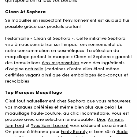
qui répondront à tous vos besoins.
Clean At Sephora
Se maquiller en respectant l’environnement est aujourd’hui
possible grâce aux produits portant
l’estampille « Clean at Sephora ». Cette initiative Sephora
vise à nous sensibiliser sur l’impact environnemental de
notre consommation en cosmétiques. La sélection de
maquillage portant la marque « Clean at Sephora » garantit
des formulations
éco-responsables
avec des ingrédients
d’origine
naturelle
(certaines d’entre elles étant même
certifiées
vegan
) ainsi que des emballages éco-conçus et
recyclables.
Top Marques Maquillage
C’est tout naturellement chez Sephora que vous retrouverez
vos marques préférées et même bien plus que cela ! Le
maquillage haute-couture, au chic incontestable, vous est
proposé avec une sélection remarquable :
Dior
,
Armani
,
Tom Ford
et
Yves Saint Laurent
vous séduiront assurément.
On pense à Rihanna pour
Fenty Beauty
et bien sûr à
Huda