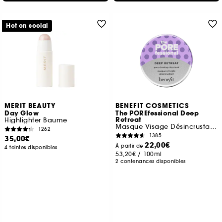
Hot on social
MERIT BEAUTY
BENEFIT COSMETICS
Day Glow
The POREfessional Deep
Retreat
Highlighter Baume
Masque Visage Désincrustant à l'Argile
1262
1385
35,00€
22,00€
À partir de
4 teintes disponibles
53,20€
/
100ml
2 contenances disponibles