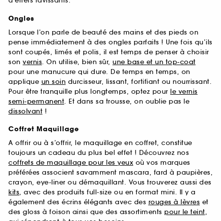
d’effets ravissants.
Ongles
Lorsque l’on parle de beauté des mains et des pieds on
pense immédiatement à des ongles parfaits ! Une fois qu’ils
sont coupés, limés et polis, il est temps de penser à choisir
son
vernis
. On utilise, bien sûr,
une base et un top-coat
pour une manucure qui dure. De temps en temps, on
applique
un soin
durcisseur, lissant, fortifiant ou nourrissant.
Pour être tranquille plus longtemps, optez pour
le vernis
semi-permanent
. Et dans sa trousse, on oublie pas le
dissolvant
!
Coffret Maquillage
A offrir ou à s’offrir, le maquillage en coffret, constitue
toujours un cadeau du plus bel effet ! Découvrez nos
coffrets de maquillage pour les yeux
où vos marques
préférées associent savamment mascara, fard à paupières,
crayon, eye-liner ou démaquillant. Vous trouverez aussi des
kits
, avec des produits full-size ou en format mini. Il y a
également des écrins élégants avec des
rouges à lèvres
et
des gloss à foison ainsi que des assortiments
pour le teint
,