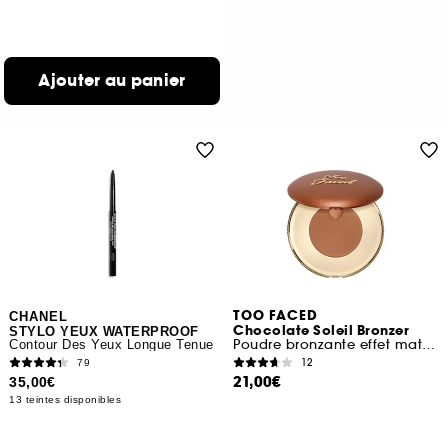
Ajouter au panier
TOO FACED
CHANEL
Chocolate Soleil Bronzer
STYLO YEUX WATERPROOF
Poudre bronzante effet mat floutté format voyage
Contour Des Yeux Longue Tenue
12
79
21,00€
35,00€
13 teintes disponibles