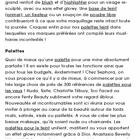
grand renfort de
blush
et d’
highlighter
pour un visage re-
sculpté, avec ou sans effet glowy. Une
base de teint
(primer), un fixateur
ou un soupçon de
poudre libre
contribueront à ce que votre maquillage reste intact toute
la journée. Craquez enfin pour nos
palettes teint
dans
lesquelles vos marques préférées ont compilé leurs must-
haves incontestés !
Palettes
Quoi de mieux qu’une
palette
pour une mine absolument
parfaite ! Il en existe pour toutes les fonctions ainsi que
pour tous les budgets, évidemment ! Chez Sephora, on
vous propose ce qu’il y a de mieux, à commencer par un
très large choix de près de 300 références de
palettes pour
les yeux
! Huda, Tarte, Charlotte Tilbury, Too Faced ou
encore Fenty Beauty subliment votre regard ébloui.
Nouveautés et incontournables sont ici réunis pour vous
inviter à plonger au cœur de la beauté autour de fards
mats, satinés, irisés ou pailletés. A vous de créer les plus
beaux makeups, qu’ils soient nude ou chamarrés. Les
palettes pour le teint
unifient, matifient ou vous apportent
un effet glowy notamment grâce à Dior, Anastasia Beverly